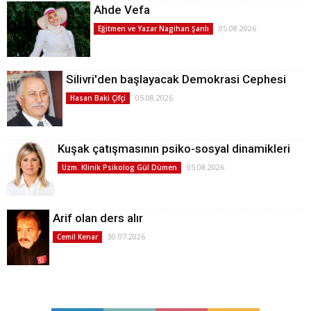
Ahde Vefa
05.08.2026
Eğitmen ve Yazar Nagihan Şanlı
Silivri'den başlayacak Demokrasi Cephesi
05.08.2026
Hasan Baki Çifçi
Kuşak çatışmasının psiko-sosyal dinamikleri
05.08.2026
Uzm. Klinik Psikolog Gül Dümen
Arif olan ders alır
30.07.2026
Cemil Kenar