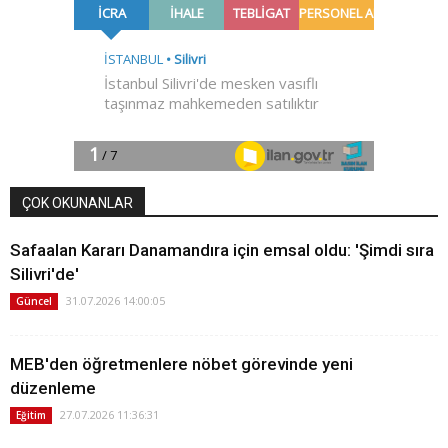
ÇOK OKUNANLAR
Safaalan Kararı Danamandıra için emsal oldu: 'Şimdi sıra
Silivri'de'
31.07.2026 14:00:05
Güncel
MEB'den öğretmenlere nöbet görevinde yeni
düzenleme
27.07.2026 11:36:31
Eğitim