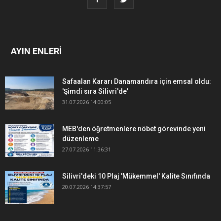
AYIN ENLERİ
Safaalan Kararı Danamandıra için emsal oldu:
'Şimdi sıra Silivri'de'
31.07.2026 14:00:05
MEB'den öğretmenlere nöbet görevinde yeni
düzenleme
27.07.2026 11:36:31
Silivri'deki 10 Plaj 'Mükemmel' Kalite Sınıfında
20.07.2026 14:37:57