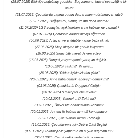
(28.07.2025) Etkinliğe boğulmuş çocuklar: Boş zamanın kutsal sessizliğine bir
davet
(21.07.2025) Çocuklarda yaşına uygun davranmanın görünmeyen gücü
(15.07.2025) Değişim mi, Dönüşüm mü daha önemli?
(11.07.2025) LGS sonuçları açıklanırken anne babalar ne yapmalı?
(07.07.2025) Çocuklara adaptif olmayı öğretmek
(30.06.2025) Anlayan ve anlatabilen anne baba olmak
(27.06.2025) Kitap okuyan bir çocuk istiyorum
(18.06.2025) Sınav bitti, hayat devam ediyor
(16.06.2025) Dengeli yetişen çocuk yarış atı değildir…
(10.06.2025) Tatil mi? Ya ders…
(28.05.2025) “Dikkat ilginin izinden gider”
(26.05.2025) Anne baba demek, ebeveyn demek mi?
(03.03.2025) Çocuklarda Duygusal Gelişim
(26.02.2025) “Helikopter ebeveynlik”
(10.02.2025) Yetenek mi? Zekâ mı?
(30.01.2025) Üniversite anaokulunda kazanılır
(20.01.2025) Annem ile babam aynı dili konuşmuyor
(15.01.2025) Çocuklarda Akran Zorbalığı
(13.01.2025) Çocuklarımız İçin Doğru Okul Seçimi
(09.01.2025) Teknoloji aile yapısının en büyük düşmanı mı?
(06.01.2025) Çocuk gelişiminde ölçü ve denge