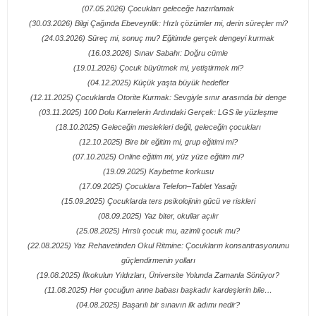
(07.05.2026) Çocukları geleceğe hazırlamak
(30.03.2026) Bilgi Çağında Ebeveynlik: Hızlı çözümler mi, derin süreçler mi?
(24.03.2026) Süreç mi, sonuç mu? Eğitimde gerçek dengeyi kurmak
(16.03.2026) Sınav Sabahı: Doğru cümle
(19.01.2026) Çocuk büyütmek mi, yetiştirmek mi?
(04.12.2025) Küçük yaşta büyük hedefler
(12.11.2025) Çocuklarda Otorite Kurmak: Sevgiyle sınır arasında bir denge
(03.11.2025) 100 Dolu Karnelerin Ardındaki Gerçek: LGS ile yüzleşme
(18.10.2025) Geleceğin meslekleri değil, geleceğin çocukları
(12.10.2025) Bire bir eğitim mi, grup eğitimi mi?
(07.10.2025) Online eğitim mi, yüz yüze eğitim mi?
(19.09.2025) Kaybetme korkusu
(17.09.2025) Çocuklara Telefon–Tablet Yasağı
(15.09.2025) Çocuklarda ters psikolojinin gücü ve riskleri
(08.09.2025) Yaz biter, okullar açılır
(25.08.2025) Hırslı çocuk mu, azimli çocuk mu?
(22.08.2025) Yaz Rehavetinden Okul Ritmine: Çocukların konsantrasyonunu
güçlendirmenin yolları
(19.08.2025) İlkokulun Yıldızları, Üniversite Yolunda Zamanla Sönüyor?
(11.08.2025) Her çocuğun anne babası başkadır kardeşlerin bile…
(04.08.2025) Başarılı bir sınavın ilk adımı nedir?