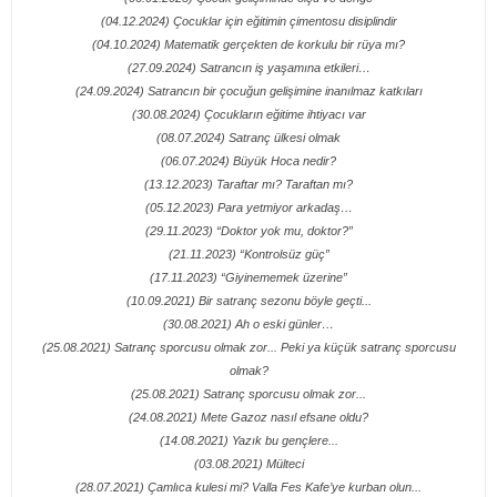
(04.12.2024) Çocuklar için eğitimin çimentosu disiplindir
(04.10.2024) Matematik gerçekten de korkulu bir rüya mı?
(27.09.2024) Satrancın iş yaşamına etkileri…
(24.09.2024) Satrancın bir çocuğun gelişimine inanılmaz katkıları
(30.08.2024) Çocukların eğitime ihtiyacı var
(08.07.2024) Satranç ülkesi olmak
(06.07.2024) Büyük Hoca nedir?
(13.12.2023) Taraftar mı? Taraftan mı?
(05.12.2023) Para yetmiyor arkadaş…
(29.11.2023) “Doktor yok mu, doktor?”
(21.11.2023) “Kontrolsüz güç”
(17.11.2023) “Giyinememek üzerine”
(10.09.2021) Bir satranç sezonu böyle geçti...
(30.08.2021) Ah o eski günler…
(25.08.2021) Satranç sporcusu olmak zor... Peki ya küçük satranç sporcusu
olmak?
(25.08.2021) Satranç sporcusu olmak zor...
(24.08.2021) Mete Gazoz nasıl efsane oldu?
(14.08.2021) Yazık bu gençlere...
(03.08.2021) Mülteci
(28.07.2021) Çamlıca kulesi mi? Valla Fes Kafe’ye kurban olun...