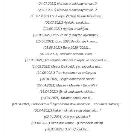
(24.07.2021) Nerede o eski bayramlar..?
(23.07.2021) Nerede o eski bayramlar..?
(15.07.2021) LGS veya YKS’de başarı beklemek...
(06.07.2021) Açıldık, saçıldık...
(29.06.2021) Aşıdan anladığım...
(22.06.2021) YKS ve bir günaydın diyebilmek...
(15.06.2021) Euro 2020’de ölümün kıyısı…
(08.06.2021) Euro 2020 (2021)...
(31.05.2021) Tebrikler Anadolu Efes...
(27.05.2021) Adı rekabet olan şuur kaybı ve sponsorluk...
(14.05.2021) Mesut Özil geldi, şampiyonluk gitti...
(10.05.2021) Tam kapanma ve enflasyon
(30.04.2021) Salgın döneminde sanat
(27.04.2021) Maske - Mesafe - Bana Ne?
(16.04.2021) Şimdi okul sporlu olduk...
(13.04.2021) Taraftar olmak zor iş...
(09.04.2021) Gelecekteki Özgecan’lara dokunabilmek... Konumuz satranç...
(06.04.2021) Hakem olmak ya da olmamak... *
(02.04.2021) Kaç şampiyonluk?
(01.04.2021) Biraz basketbol... (Obradovic etkisi)
(30.03.2021) Bizim Çocuklar...