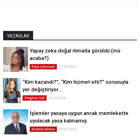
YAZARLAR
Yapay zeka doğal itimatla görüldü (mü
acaba?)
07.08.2026
Rüya Şahsuvar
“Kim kazandı?”, “Kim hizmet etti?” sorusuyla
yer değiştiriyor…
06.08.2026
Sevginar Sali
İşlemler yasaya uygun ancak memlekette
uyulacak yasa kalmamış
06.08.2026
İbrahim Kömür