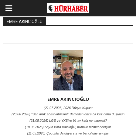
EMRE AKINCIOĞLU
EMRE AKINCIOĞLU
(21.07.2026) 2026 Dünya Kupası
(23.06.2026) “Sen artık abisin/ablasın!” demeden önce bir kez daha düşünün
(21.05.2026) LGS ve YKS’ye bir ay kala ne yapmalı?
(18.05.2026) Sayın Bora Balcıoğlu; Kumluk hizmet bekliyor
(11.05.2026) Çocuklarda duyarsız ve bencil davranışlar