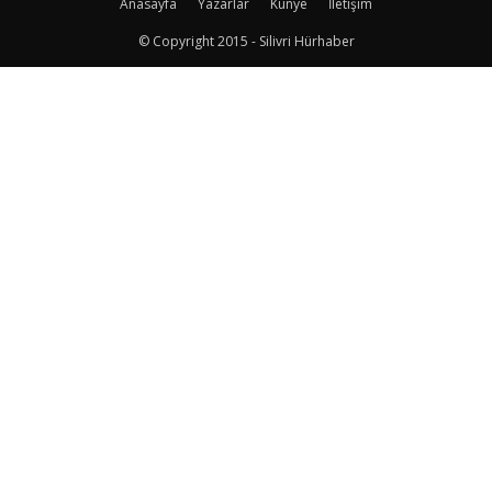
Anasayfa
Yazarlar
Künye
İletişim
© Copyright 2015 - Silivri Hürhaber