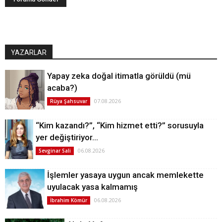
YAZARLAR
Yapay zeka doğal itimatla görüldü (mü
acaba?)
07.08.2026
Rüya Şahsuvar
“Kim kazandı?”, “Kim hizmet etti?” sorusuyla
yer değiştiriyor…
06.08.2026
Sevginar Sali
İşlemler yasaya uygun ancak memlekette
uyulacak yasa kalmamış
06.08.2026
İbrahim Kömür