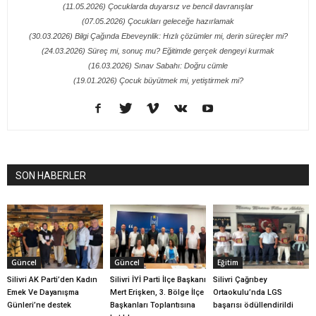
(11.05.2026) Çocuklarda duyarsız ve bencil davranışlar
(07.05.2026) Çocukları geleceğe hazırlamak
(30.03.2026) Bilgi Çağında Ebeveynlik: Hızlı çözümler mi, derin süreçler mi?
(24.03.2026) Süreç mi, sonuç mu? Eğitimde gerçek dengeyi kurmak
(16.03.2026) Sınav Sabahı: Doğru cümle
(19.01.2026) Çocuk büyütmek mi, yetiştirmek mi?
SON HABERLER
Güncel
Güncel
Eğitim
Silivri AK Parti’den Kadın
Silivri İYİ Parti İlçe Başkanı
Silivri Çağrıbey
Emek Ve Dayanışma
Mert Erişken, 3. Bölge İlçe
Ortaokulu’nda LGS
Günleri’ne destek
Başkanları Toplantısına
başarısı ödüllendirildi