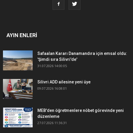
AYIN ENLERİ
Safaalan Kararı Danamandıra için emsal oldu:
'Şimdi sıra Silivri'de'
31.07.2026 14:00:05
Silivri ADD ailesine yeni üye
09.07.2026 16:08:01
MEB'den öğretmenlere nöbet görevinde yeni
düzenleme
27.07.2026 11:36:31