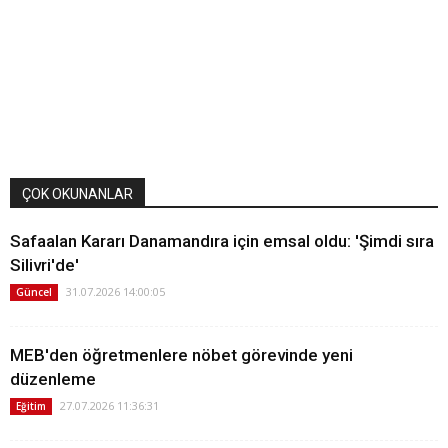
ÇOK OKUNANLAR
Safaalan Kararı Danamandıra için emsal oldu: 'Şimdi sıra
Silivri'de'
31.07.2026 14:00:05
Güncel
MEB'den öğretmenlere nöbet görevinde yeni
düzenleme
27.07.2026 11:36:31
Eğitim