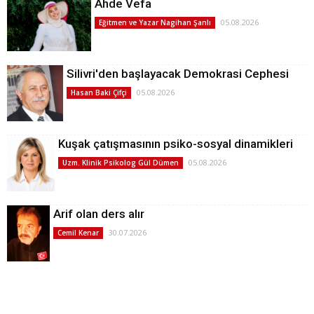
Ahde Vefa
05.08.2026
Eğitmen ve Yazar Nagihan Şanlı
Silivri'den başlayacak Demokrasi Cephesi
05.08.2026
Hasan Baki Çifçi
Kuşak çatışmasının psiko-sosyal dinamikleri
05.08.2026
Uzm. Klinik Psikolog Gül Dümen
Arif olan ders alır
30.07.2026
Cemil Kenar