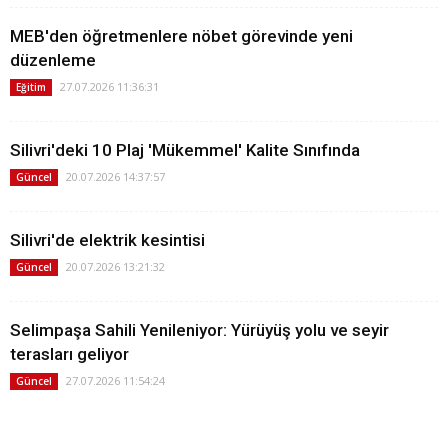
MEB'den öğretmenlere nöbet görevinde yeni
düzenleme
27.07.2026 11:36:31
Eğitim
Silivri'deki 10 Plaj 'Mükemmel' Kalite Sınıfında
20.07.2026 14:37:57
Güncel
Silivri'de elektrik kesintisi
20.07.2026 13:21:32
Güncel
Selimpaşa Sahili Yenileniyor: Yürüyüş yolu ve seyir
terasları geliyor
27.07.2026 11:54:24
Güncel