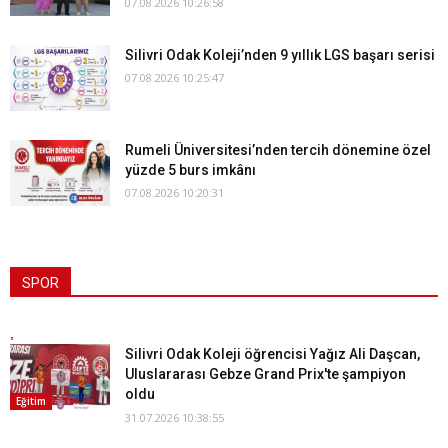
07.08.2026 10:26:58
Silivri Odak Koleji’nden 9 yıllık LGS başarı serisi
07.08.2026 10:25:47
Rumeli Üniversitesi’nden tercih dönemine özel
yüzde 5 burs imkânı
07.08.2026 10:20:31
SPOR
,
Silivri Odak Koleji öğrencisi Yağız Ali Daşcan,
Uluslararası Gebze Grand Prix'te şampiyon
oldu
Eğitim
31.07.2026 10:38:55