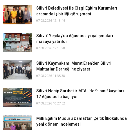
Silivri Belediyesi ile Çizgi Eğitim Kurumları
arasında iş birliği görüşmesi
07.08.2026 12:18:46
Silivri’ Yeşilay’da Ağustos ayı çalışmaları
masaya yatırıldı
07.08.2026 12:13:28
Silivri Kaymakamı Murat Eren’den Silivri
Muhtarlar Derneği’ne ziyaret
07.08.2026 11:35:38
Silivri Necip Sarıbekir MTAL'de 9. sınıf kayıtları
17 Ağustos'ta başlıyor
07.08.2026 10:27:52
Milli Eğitim Müdürü Damat’tan Çeltik İlkokulunda
yeni dönem incelemesi