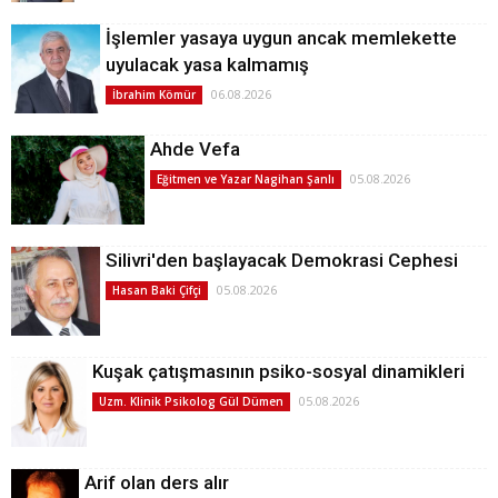
İşlemler yasaya uygun ancak memlekette
uyulacak yasa kalmamış
06.08.2026
İbrahim Kömür
Ahde Vefa
05.08.2026
Eğitmen ve Yazar Nagihan Şanlı
Silivri'den başlayacak Demokrasi Cephesi
05.08.2026
Hasan Baki Çifçi
Kuşak çatışmasının psiko-sosyal dinamikleri
05.08.2026
Uzm. Klinik Psikolog Gül Dümen
Arif olan ders alır