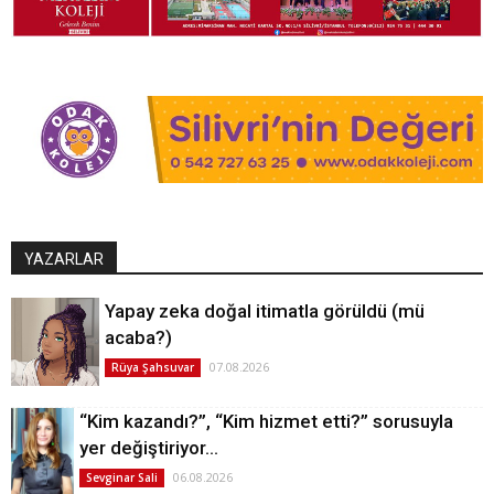
YAZARLAR
Yapay zeka doğal itimatla görüldü (mü
acaba?)
07.08.2026
Rüya Şahsuvar
“Kim kazandı?”, “Kim hizmet etti?” sorusuyla
yer değiştiriyor…
06.08.2026
Sevginar Sali