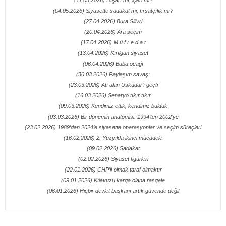
(11.05.2026) Dışarı mı, içeri mi?
(04.05.2026) Siyasette sadakat mi, fırsatçılık mı?
(27.04.2026) Bura Silivri
(20.04.2026) Ara seçim
(17.04.2026) M ü f r e d a t
(13.04.2026) Kırılgan siyaset
(06.04.2026) Baba ocağı
(30.03.2026) Paylaşım savaşı
(23.03.2026) Atı alan Üsküdar’ı geçti
(16.03.2026) Senaryo tıkır tıkır
(09.03.2026) Kendimiz ettik, kendimiz bulduk
(03.03.2026) Bir dönemin anatomisi: 1994’ten 2002’ye
(23.02.2026) 1989’dan 2024’e siyasette operasyonlar ve seçim süreçleri
(16.02.2026) 2. Yüzyılda ikinci mücadele
(09.02.2026) Sadakat
(02.02.2026) Siyaset figürleri
(22.01.2026) CHP’li olmak taraf olmaktır
(09.01.2026) Kılavuzu karga olana rasgele
(06.01.2026) Hiçbir devlet başkanı artık güvende değil