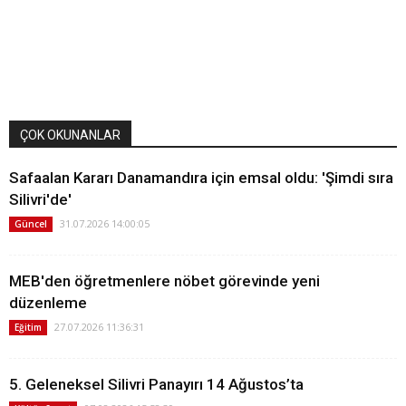
ÇOK OKUNANLAR
Safaalan Kararı Danamandıra için emsal oldu: 'Şimdi sıra
Silivri'de'
31.07.2026 14:00:05
Güncel
MEB'den öğretmenlere nöbet görevinde yeni
düzenleme
27.07.2026 11:36:31
Eğitim
5. Geleneksel Silivri Panayırı 14 Ağustos’ta