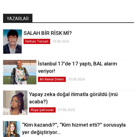
YAZARLAR
SALAH BİR RİSK Mİ?
10.08.2026
Ferhan Tezcan
İstanbul 17’de 17 yaptı, BAL alarm
veriyor!
10.08.2026
Ali Kemal Demir
Yapay zeka doğal itimatla görüldü (mü
acaba?)
07.08.2026
Rüya Şahsuvar
“Kim kazandı?”, “Kim hizmet etti?” sorusuyla
yer değiştiriyor…