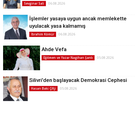
06.08.2026
Sevginar Sali
İşlemler yasaya uygun ancak memlekette
uyulacak yasa kalmamış
06.08.2026
İbrahim Kömür
Ahde Vefa
05.08.2026
Eğitmen ve Yazar Nagihan Şanlı
Silivri'den başlayacak Demokrasi Cephesi
05.08.2026
Hasan Baki Çifçi