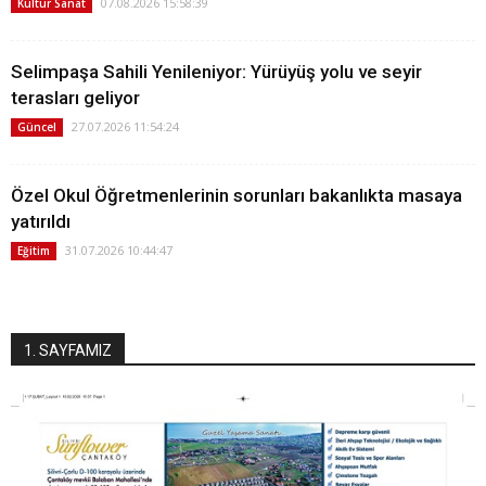
07.08.2026 15:58:39
Kültür Sanat
Selimpaşa Sahili Yenileniyor: Yürüyüş yolu ve seyir
terasları geliyor
27.07.2026 11:54:24
Güncel
Özel Okul Öğretmenlerinin sorunları bakanlıkta masaya
yatırıldı
31.07.2026 10:44:47
Eğitim
1. SAYFAMIZ