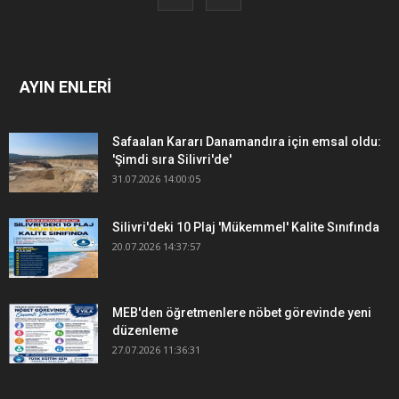
AYIN ENLERİ
Safaalan Kararı Danamandıra için emsal oldu:
'Şimdi sıra Silivri'de'
31.07.2026 14:00:05
Silivri'deki 10 Plaj 'Mükemmel' Kalite Sınıfında
20.07.2026 14:37:57
MEB'den öğretmenlere nöbet görevinde yeni
düzenleme
27.07.2026 11:36:31