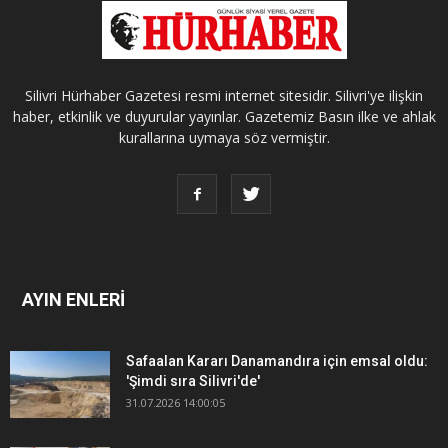
Silivri Hürhaber Gazetesi resmi internet sitesidir. Silivri'ye ilişkin
haber, etkinlik ve duyurular yayınlar. Gazetemiz Basın ilke ve ahlak
kurallarına uymaya söz vermiştir.
AYIN ENLERİ
Safaalan Kararı Danamandıra için emsal oldu:
'Şimdi sıra Silivri'de'
31.07.2026 14:00:05