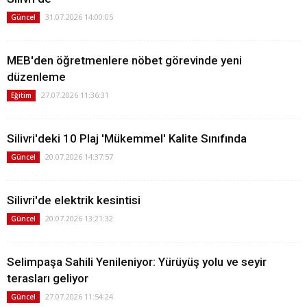
31.07.2026 14:00:05
Güncel
MEB'den öğretmenlere nöbet görevinde yeni
düzenleme
27.07.2026 11:36:31
Eğitim
Silivri'deki 10 Plaj 'Mükemmel' Kalite Sınıfında
20.07.2026 14:37:57
Güncel
Silivri'de elektrik kesintisi
20.07.2026 13:21:32
Güncel
Selimpaşa Sahili Yenileniyor: Yürüyüş yolu ve seyir
terasları geliyor
27.07.2026 11:54:24
Güncel