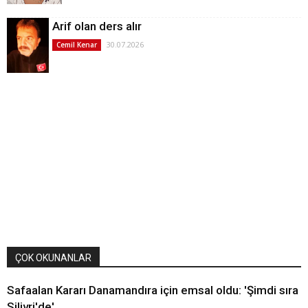
Arif olan ders alır
30.07.2026
Cemil Kenar
ÇOK OKUNANLAR
Safaalan Kararı Danamandıra için emsal oldu: 'Şimdi sıra
Silivri'de'