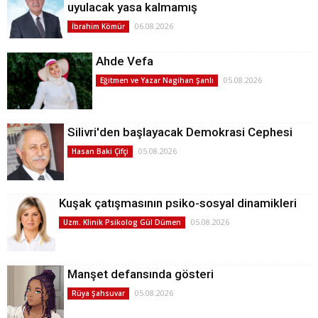
uyulacak yasa kalmamış
06.08.2026
İbrahim Kömür
Ahde Vefa
05.08.2026
Eğitmen ve Yazar Nagihan Şanlı
Silivri'den başlayacak Demokrasi Cephesi
05.08.2026
Hasan Baki Çifçi
Kuşak çatışmasının psiko-sosyal dinamikleri
05.08.2026
Uzm. Klinik Psikolog Gül Dümen
Manşet defansında gösteri
05.08.2026
Rüya Şahsuvar