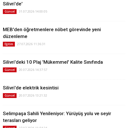
Silivri'de'
31.07.2026 14:00:05
Güncel
MEB'den öğretmenlere nöbet görevinde yeni
düzenleme
27.07.2026 11:36:31
Eğitim
Silivri'deki 10 Plaj 'Mükemmel' Kalite Sınıfında
20.07.2026 14:37:57
Güncel
Silivri'de elektrik kesintisi
20.07.2026 13:21:32
Güncel
Selimpaşa Sahili Yenileniyor: Yürüyüş yolu ve seyir
terasları geliyor
27.07.2026 11:54:24