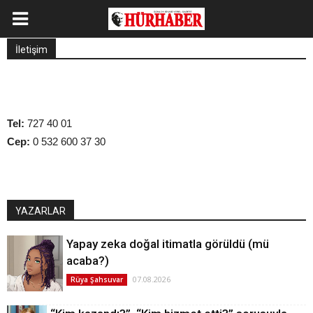
İletişim
Tel:
727 40 01
Cep:
0 532 600 37 30
YAZARLAR
Yapay zeka doğal itimatla görüldü (mü
acaba?)
07.08.2026
Rüya Şahsuvar