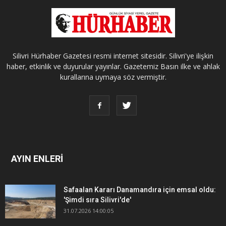
Silivri Hürhaber Gazetesi resmi internet sitesidir. Silivri'ye ilişkin
haber, etkinlik ve duyurular yayınlar. Gazetemiz Basın ilke ve ahlak
kurallarına uymaya söz vermiştir.
AYIN ENLERİ
Safaalan Kararı Danamandıra için emsal oldu:
'Şimdi sıra Silivri'de'
31.07.2026 14:00:05