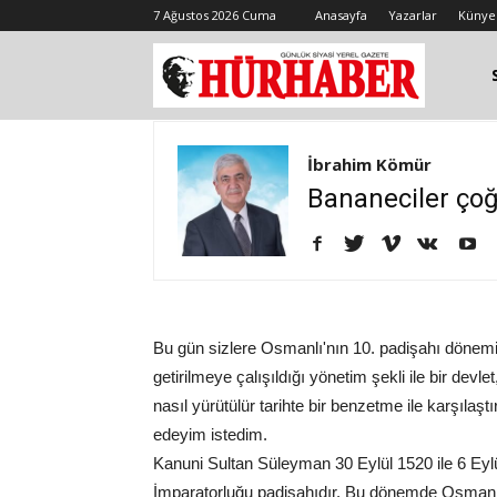
7 Ağustos 2026 Cuma
Anasayfa
Yazarlar
Künye
İbrahim Kömür
Bananeciler çoğ
Bu gün sizlere Osmanlı'nın 10. padişahı döne
getirilmeye çalışıldığı yönetim şekli ile bir devlet
nasıl yürütülür tarihte bir benzetme ile karşıla
edeyim istedim.
Kanuni Sultan Süleyman 30 Eylül 1520 ile 6 Eylü
İmparatorluğu padişahıdır. Bu dönemde Osmanlı İ