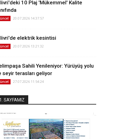
ilivri'deki 10 Plaj 'Mükemmel' Kalite
ınıfında
20.07.2026 14:37:57
üncel
livri'de elektrik kesintisi
20.07.2026 13:21:32
üncel
elimpaşa Sahili Yenileniyor: Yürüyüş yolu
 seyir terasları geliyor
27.07.2026 11:54:24
üncel
1. SAYFAMIZ