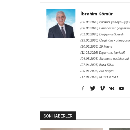
İbrahim Kömür
(06.08.2026) İşlemler yasaya uyg
(08.06.2026) Bananeciler çoğalırsa
(01.06.2026) Değişim istikrardır
(25.05.2026) Üzgünüm - utanıyor
(20.05.2026) 19 Mayıs
(11.05.2026) Dışarı mı, içeri mi?
(04.05.2026) Siyasette sadakat mi, 
(27.04.2026) Bura Silivri
(20.04.2026) Ara seçim
(17.04.2026) M ü f r e d a t
SON HABERLER