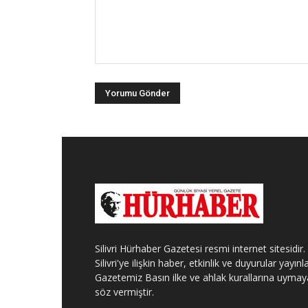
Silivri Hürhaber Gazetesi resmi internet sitesidir.
Silivri'ye ilişkin haber, etkinlik ve duyurular yayınla
Gazetemiz Basın ilke ve ahlak kurallarına uymay
söz vermiştir.