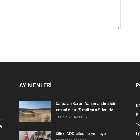
AYIN ENLERİ
P
Safaalan Kararı Danamandıra için
R
emsal oldu: 'Şimdi sıra Silivri'de'
Po
31.07.2026 14:00:05
r.
Y
a
Eğ
Silivri ADD ailesine yeni üye