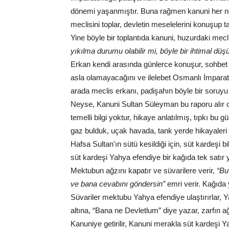
dönemi yaşanmıştır. Buna rağmen kanuni her ne
meclisini toplar, devletin meselelerini konuşup ta
Yine böyle bir toplantıda kanuni, huzurdaki mecl
yıkılma durumu olabilir mi, böyle bir ihtimal düşü
Erkan kendi arasında günlerce konuşur, sohbet 
asla olamayacağını ve ilelebet Osmanlı İmparat
arada meclis erkanı, padişahın böyle bir soruyu
Neyse, Kanuni Sultan Süleyman bu raporu alır 
temelli bilgi yoktur, hikaye anlatılmış, tıpkı bu 
gaz bulduk, uçak havada, tank yerde hikayaleri 
Hafsa Sultan'ın sütü kesildiği için, süt kardeşi
süt kardeşi Yahya efendiye bir kağıda tek satır 
Mektubun ağzını kapatır ve süvarilere verir,
“Bu
ve bana cevabını göndersin”
emri verir. Kağıda 
Süvariler mektubu Yahya efendiye ulaştırırlar,
altına, “Bana ne Devletlum” diye yazar, zarfın ağ
Kanuniye getirilir, Kanuni merakla süt kardeşi Y