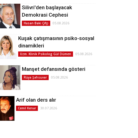
Silivri'den başlayacak
Demokrasi Cephesi
05.08.2026
Hasan Baki Çifçi
Kuşak çatışmasının psiko-sosyal
dinamikleri
05.08.2026
Uzm. Klinik Psikolog Gül Dümen
Manşet defansında gösteri
05.08.2026
Rüya Şahsuvar
Arif olan ders alır
30.07.2026
Cemil Kenar