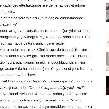
 kadar devlette hükümran ise de her ay devlet erkanı
rtışırmış.
is erkanına sorar ve derki,
“Beyler, bu imparatorluğun
nebilir mi?”
eder tartışır ve padişaha bu imparatorluğun yıkılma şansı
orluğunun yaşayacağı fikri çıkar ve padişaha sunulur. Bu
 sormasına da bir türlü anlam veremezler.
okur ama tatmin olmaz. Çünkü raporda bunu delillendirme
gün anlatılan hikayeler gibi. Her seçim öncesi petrol bulduk,
gibi. Bu arada Kanuni'nin aklına, çocukluğunda annesi
 bilge adam Afife hatundan doğma Yahya efendi gelir. Kanuni,
yazar ve cevabını ister.
 mektubumu süt kardeşim Yahya efendiye götürün, okusun
yazdığı ise şudur,
“Osmanlı İmparatorluğu yıkılır mı?”
 Yahya efendi mektubu okur ve padişahın yazdığı yazının
zını kapatıp götürmeleri için süvarilere verir. Mektup
ahya efendi ne cevap verdi diye meraklanır, zarfı açar, okur