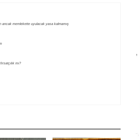
un ancak memlekette uyulacak yasa kalmamış
um
fırsatçılık mı?