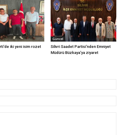
Güncel
rti'de iki yeni isim rozet
Silivri Saadet Partisi'nden Emniyet
Müdürü Büzkaya'ya ziyaret