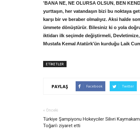
'BANA NE, NE OLURSA OLSUN, BEN KENDİMİ
yurttaşın, her vatandaşın bizi bu noktaya get
karşı bir ve beraber olmalıyız. Aksi halde 
ümmete dönüştürür. Bilesiniz ki o yola doğ
iktidarı ilk seçimde değiştirmeli, Devletimize
Mustafa Kemal Atatürk'ün kurduğu Laik Cumhu
ETİKETLER
PAYLAŞ
Facebook
Twitter
« Önceki
Türkiye Şampiyonu Hokeyciler Silivri Kaymakam
Toğan'ı ziyaret etti