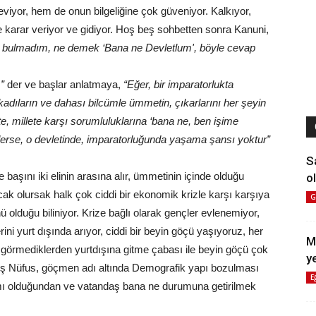
viyor, hem de onun bilgeliğine çok güveniyor. Kalkıyor,
e karar veriyor ve gidiyor. Hoş beş sohbetten sonra Kanuni,
 bulmadım, ne demek ‘Bana ne Devletlum', böyle cevap
”
der ve başlar anlatmaya,
“Eğer, bir imparatorlukta
adıların ve dahası bilcümle ümmetin, çıkarlarını her şeyin
lete, millete karşı sorumluluklarına ‘bana ne, ben işime
 derse, o devletinde, imparatorluğunda yaşama şansı yoktur”
S
aşını iki elinin arasına alır, ümmetinin içinde olduğu
ol
olursak halk çok ciddi bir ekonomik krizle karşı karşıya
G
nü olduğu biliniyor. Krize bağlı olarak gençler evlenemiyor,
ini yurt dışında arıyor, ciddi bir beyin göçü yaşıyoruz, her
M
k görmediklerden yurtdışına gitme çabası ile beyin göçü çok
y
ş Nüfus, göçmen adı altında Demografik yapı bozulması
E
amı olduğundan ve vatandaş bana ne durumuna getirilmek