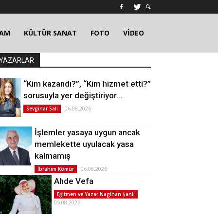
ŞAM
KÜLTÜR SANAT
FOTO
VİDEO
YAZARLAR
“Kim kazandı?”, “Kim hizmet etti?”
sorusuyla yer değiştiriyor…
06.08.2026
Sevginar Sali
İşlemler yasaya uygun ancak
memlekette uyulacak yasa
kalmamış
06.08.2026
İbrahim Kömür
Ahde Vefa
Eğitmen ve Yazar Nagihan Şanlı
05.08.2026