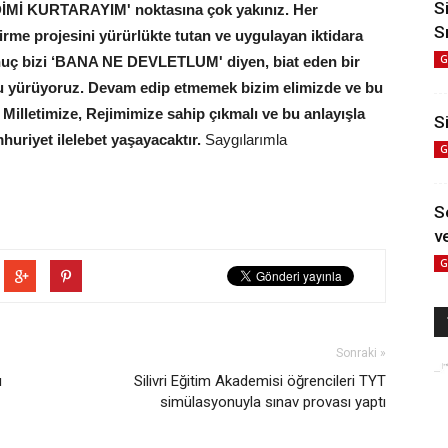
S
 KURTARAYIM' noktasına çok yakınız. Her
S
irme projesini yürürlükte tutan ve uygulayan iktidara
G
sonuç bizi ‘BANA NE DEVLETLUM' diyen, biat eden bir
ru yürüyoruz. Devam edip etmemek bizim elimizde ve bu
, Milletimize, Rejimimize sahip çıkmalı ve bu anlayışla
Si
riyet ilelebet yaşayacaktır.
Saygılarımla
G
S
ve
G
Sonraki »
ı
Silivri Eğitim Akademisi öğrencileri TYT
simülasyonuyla sınav provası yaptı