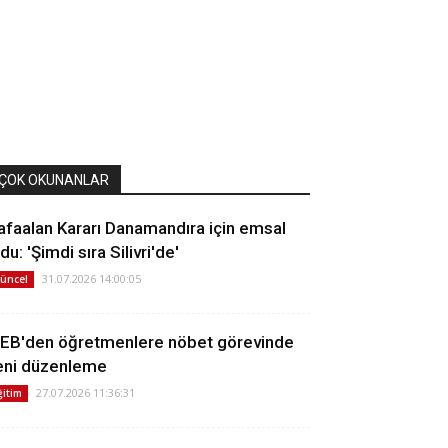
ÇOK OKUNANLAR
afaalan Kararı Danamandıra için emsal
du: 'Şimdi sıra Silivri'de'
31.07.2026 14:00:05
üncel
EB'den öğretmenlere nöbet görevinde
eni düzenleme
27.07.2026 11:36:31
ğitim