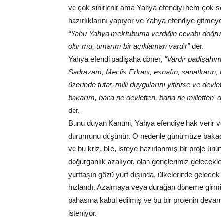
ve çok sinirlenir ama Yahya efendiyi hem çok se
hazırlıklarını yapıyor ve Yahya efendiye gitmey
“Yahu Yahya mektubuma verdiğin cevabı doğru
olur mu, umarım bir açıklaman vardır”
der.
Yahya efendi padişaha döner,
“Vardır padişahım
Sadrazam, Meclis Erkanı, esnafın, sanatkarın, k
üzerinde tutar, milli duygularını yitirirse ve dev
bakarım, bana ne devletten, bana ne milletten'
der.
Bunu duyan Kanuni, Yahya efendiye hak verir ve b
durumunu düşünür. O nedenle günümüze bakacak 
ve bu kriz, bile, isteye hazırlanmış bir proje ürü
doğurganlık azalıyor, olan gençlerimiz gelecekler
yurttaşın gözü yurt dışında, ülkelerinde gelece
hızlandı. Azalmaya veya durağan döneme girmi
pahasına kabul edilmiş ve bu bir projenin dev
isteniyor.