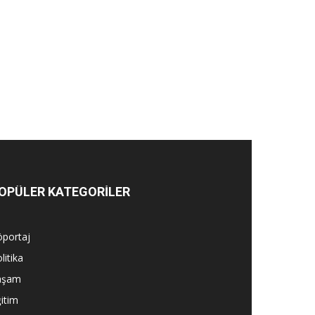
OPÜLER KATEGORİLER
öportaj
litika
aşam
itim