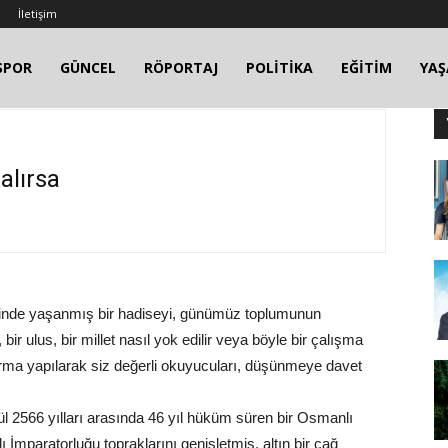
İletişim
SPOR
GÜNCEL
RÖPORTAJ
POLİTİKA
EĞİTİM
YA
alırsa
minde yaşanmış bir hadiseyi, günümüz toplumunun
, bir ulus, bir millet nasıl yok edilir veya böyle bir çalışma
ştırma yapılarak siz değerli okuyucuları, düşünmeye davet
l 2566 yılları arasında 46 yıl hüküm süren bir Osmanlı
mparatorluğu topraklarını genişletmiş, altın bir çağ