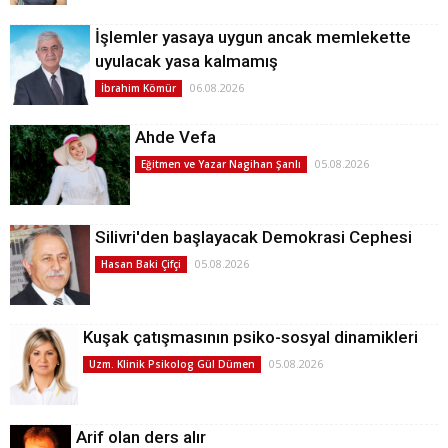
İşlemler yasaya uygun ancak memlekette
uyulacak yasa kalmamış
06.08.2026
İbrahim Kömür
Ahde Vefa
05.08.2026
Eğitmen ve Yazar Nagihan Şanlı
Silivri'den başlayacak Demokrasi Cephesi
05.08.2026
Hasan Baki Çifçi
Kuşak çatışmasının psiko-sosyal dinamikleri
05.08.2026
Uzm. Klinik Psikolog Gül Dümen
Arif olan ders alır