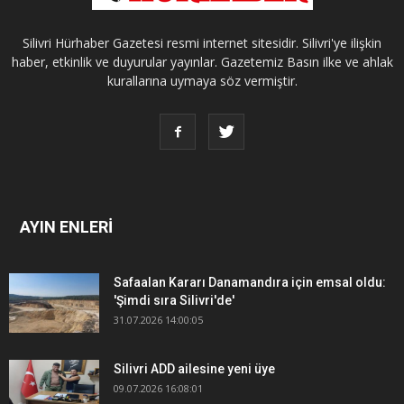
Silivri Hürhaber Gazetesi resmi internet sitesidir. Silivri'ye ilişkin
haber, etkinlik ve duyurular yayınlar. Gazetemiz Basın ilke ve ahlak
kurallarına uymaya söz vermiştir.
AYIN ENLERİ
Safaalan Kararı Danamandıra için emsal oldu:
'Şimdi sıra Silivri'de'
31.07.2026 14:00:05
Silivri ADD ailesine yeni üye
09.07.2026 16:08:01