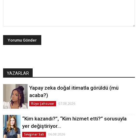
YAZARLAR
Yapay zeka doğal itimatla görüldü (mü
acaba?)
07.08.2026
Rüya Şahsuvar
“Kim kazandı?”, “Kim hizmet etti?” sorusuyla
yer değiştiriyor…
06.08.2026
Sevginar Sali