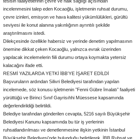
tesisin faaliyetlerinin çevre ve halk sağlığı açısından
incelenmesini talep eden Kocaoğlu, işletmenin ruhsat durumu,
çevre izinleri, emisyon ve hava kalitesi yükümlülükleri, gürültü
seviyesi ile konut alanına yakınlığının ayrıntılı şekilde
araştırılmasını istedi.
Dilekçesinde özellikle habersiz ve yerinde denetim yapılmasının
önemine dikkat çeken Kocaoğlu, yalnızca evrak üzerinden
yapılacak incelemelerin fiili durumu ortaya koymakta yetersiz
kalacağını ifade etti.
RESMİ YAZILARDA YETKİ İBB'YE İŞARET EDİLDİ
Başvuruların ardından Silivri Belediyesi tarafından yapılan
incelemede, söz konusu işletmenin "Fenni Gübre İmalatı" faaliyeti
yürüttüğü ve Birinci Sınıf Gayrisıhhi Müessese kapsamında
değerlendirildiği belirtildi.
Belediye tarafından gönderilen cevapta, 5216 sayılı Büyükşehir
Belediyesi Kanunu kapsamında bu tür iş yerlerinin
ruhsatlandırılması ve denetlenmesine ilişkin yetkinin İstanbul
Büyükşehir Belediyesi'nde bulunduğu belirtilerek, İBB Ruhsat ve