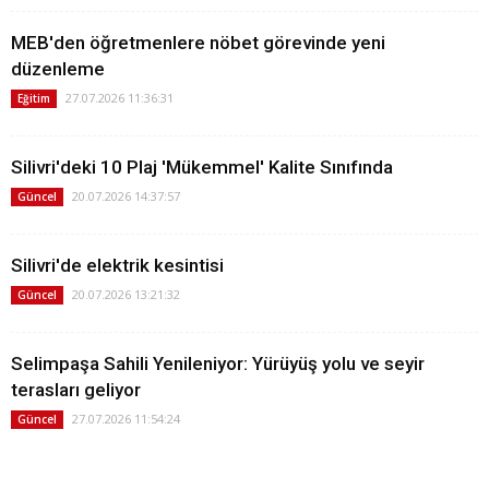
MEB'den öğretmenlere nöbet görevinde yeni
düzenleme
27.07.2026 11:36:31
Eğitim
Silivri'deki 10 Plaj 'Mükemmel' Kalite Sınıfında
20.07.2026 14:37:57
Güncel
Silivri'de elektrik kesintisi
20.07.2026 13:21:32
Güncel
Selimpaşa Sahili Yenileniyor: Yürüyüş yolu ve seyir
terasları geliyor
27.07.2026 11:54:24
Güncel