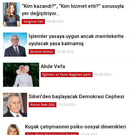
“Kim kazandı?”, “Kim hizmet etti?” sorusuyla
yer değiştiriyor…
06.08.2026
Sevginar Sali
İşlemler yasaya uygun ancak memlekette
uyulacak yasa kalmamış
06.08.2026
İbrahim Kömür
Ahde Vefa
05.08.2026
Eğitmen ve Yazar Nagihan Şanlı
Silivri'den başlayacak Demokrasi Cephesi
05.08.2026
Hasan Baki Çifçi
Kuşak çatışmasının psiko-sosyal dinamikleri
05.08.2026
Uzm. Klinik Psikolog Gül Dümen