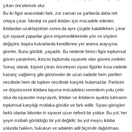
çıkarı öncelemek olur.
Bu iki figür arasındaki fark, zor zaman ve şartlarda daha net
ortaya çıkar. İdeoloji ve parti iktidarı için mücadele edenler,
iktidardan uzaklaştıktan sonra da aynı çizgide kalabilirken; çıkar
için siyaset yapanlar güce erişemediklerinde yön ve söylem
değiştirir, başka kulvarlarda kendilerine yer arama arayışına
girerler. Bunu gördük, yaşadık. Bu nedenle birinci figür toplumsal
güven yaratırken, ikincisi toplumda siyasete olan güveni zedeler.
Sonuç olarak, kişisel çıkarı önceleyen siyasi figürler kısa vadede
kazanç sağlamış gibi görünseler de uzun vadede hem partileri
nezdinde hem de toplum nezdinde karşılık bulamazlar. Partisini
ve düşüncesini iktidara taşıma mücadelesi verenlerin yolu çetin
olsa da siyasetin meşruiyeti, iktidarı ve iktidarını ayakta tutmanın
toplumsal karşılığı mutlaka görülür ve fark edilir. Siyasi görüşleri
farklı olanlar bilsinler ki siyaset uzun nefesli bir yoldur. Bu yol, her
şeyin mübah görüldüğü bir yol değildir; bu yol meşru iktidar
yolunda hakkın, hukukun ve adaletin adil biçimde dağıtılması