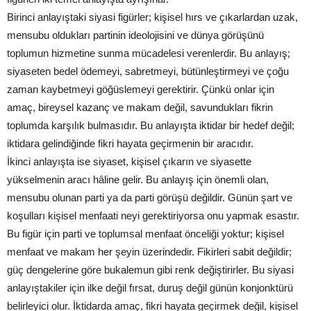
Birinci anlayıştaki siyasi figürler; kişisel hırs ve çıkarlardan uzak,
mensubu oldukları partinin ideolojisini ve dünya görüşünü
toplumun hizmetine sunma mücadelesi verenlerdir. Bu anlayış;
siyaseten bedel ödemeyi, sabretmeyi, bütünleştirmeyi ve çoğu
zaman kaybetmeyi göğüslemeyi gerektirir. Çünkü onlar için
amaç, bireysel kazanç ve makam değil, savundukları fikrin
toplumda karşılık bulmasıdır. Bu anlayışta iktidar bir hedef değil;
iktidara gelindiğinde fikri hayata geçirmenin bir aracıdır.
İkinci anlayışta ise siyaset, kişisel çıkarın ve siyasette
yükselmenin aracı hâline gelir. Bu anlayış için önemli olan,
mensubu olunan parti ya da parti görüşü değildir. Günün şart ve
koşulları kişisel menfaati neyi gerektiriyorsa onu yapmak esastır.
Bu figür için parti ve toplumsal menfaat önceliği yoktur; kişisel
menfaat ve makam her şeyin üzerindedir. Fikirleri sabit değildir;
güç dengelerine göre bukalemun gibi renk değiştirirler. Bu siyasi
anlayıştakiler için ilke değil fırsat, duruş değil günün konjonktürü
belirleyici olur. İktidarda amaç, fikri hayata geçirmek değil, kişisel