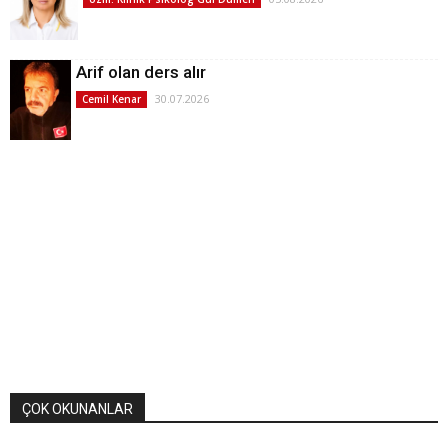
Arif olan ders alır
30.07.2026
Cemil Kenar
ÇOK OKUNANLAR