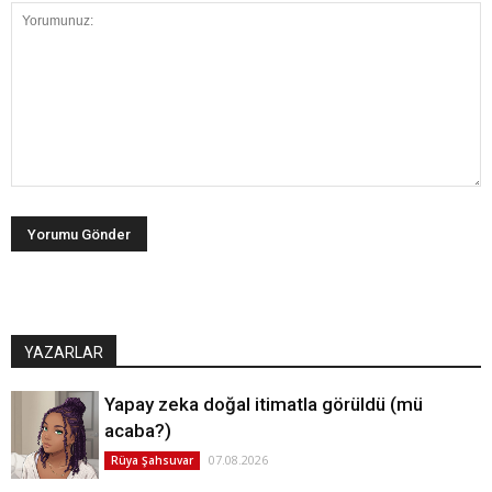
YAZARLAR
Yapay zeka doğal itimatla görüldü (mü
acaba?)
07.08.2026
Rüya Şahsuvar