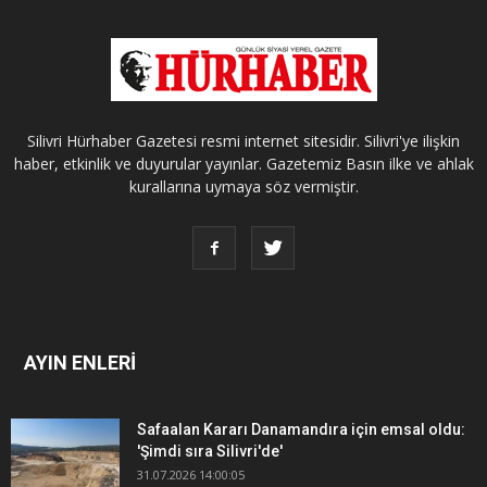
Silivri Hürhaber Gazetesi resmi internet sitesidir. Silivri'ye ilişkin
haber, etkinlik ve duyurular yayınlar. Gazetemiz Basın ilke ve ahlak
kurallarına uymaya söz vermiştir.
AYIN ENLERİ
Safaalan Kararı Danamandıra için emsal oldu:
'Şimdi sıra Silivri'de'
31.07.2026 14:00:05