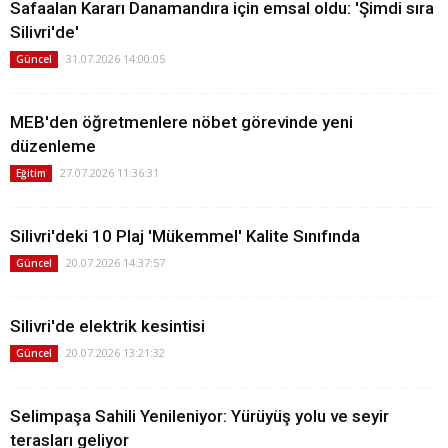
Safaalan Kararı Danamandıra için emsal oldu: 'Şimdi sıra
Silivri'de'
31.07.2026 14:00:05
Güncel
MEB'den öğretmenlere nöbet görevinde yeni
düzenleme
27.07.2026 11:36:31
Eğitim
Silivri'deki 10 Plaj 'Mükemmel' Kalite Sınıfında
20.07.2026 14:37:57
Güncel
Silivri'de elektrik kesintisi
20.07.2026 13:21:32
Güncel
Selimpaşa Sahili Yenileniyor: Yürüyüş yolu ve seyir
terasları geliyor