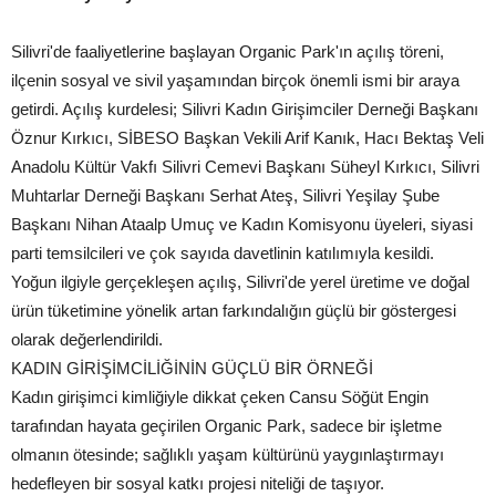
Silivri'de faaliyetlerine başlayan Organic Park'ın açılış töreni,
ilçenin sosyal ve sivil yaşamından birçok önemli ismi bir araya
getirdi. Açılış kurdelesi; Silivri Kadın Girişimciler Derneği Başkanı
Öznur Kırkıcı, SİBESO Başkan Vekili Arif Kanık, Hacı Bektaş Veli
Anadolu Kültür Vakfı Silivri Cemevi Başkanı Süheyl Kırkıcı, Silivri
Muhtarlar Derneği Başkanı Serhat Ateş, Silivri Yeşilay Şube
Başkanı Nihan Ataalp Umuç ve Kadın Komisyonu üyeleri, siyasi
parti temsilcileri ve çok sayıda davetlinin katılımıyla kesildi.
Yoğun ilgiyle gerçekleşen açılış, Silivri'de yerel üretime ve doğal
ürün tüketimine yönelik artan farkındalığın güçlü bir göstergesi
olarak değerlendirildi.
KADIN GİRİŞİMCİLİĞİNİN GÜÇLÜ BİR ÖRNEĞİ
Kadın girişimci kimliğiyle dikkat çeken Cansu Söğüt Engin
tarafından hayata geçirilen Organic Park, sadece bir işletme
olmanın ötesinde; sağlıklı yaşam kültürünü yaygınlaştırmayı
hedefleyen bir sosyal katkı projesi niteliği de taşıyor.