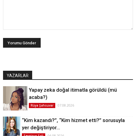
YAZARLAR
Yapay zeka doğal itimatla görüldü (mü
acaba?)
07.08.2026
Rüya Şahsuvar
“Kim kazandı?”, “Kim hizmet etti?” sorusuyla
yer değiştiriyor…
06.08.2026
Sevginar Sali