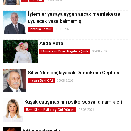
İşlemler yasaya uygun ancak memlekette
uyulacak yasa kalmamış
06.08.2026
İbrahim Kömür
Ahde Vefa
05.08.2026
Eğitmen ve Yazar Nagihan Şanlı
Silivri'den başlayacak Demokrasi Cephesi
05.08.2026
Hasan Baki Çifçi
Kuşak çatışmasının psiko-sosyal dinamikleri
05.08.2026
Uzm. Klinik Psikolog Gül Dümen
Arif olan ders alır