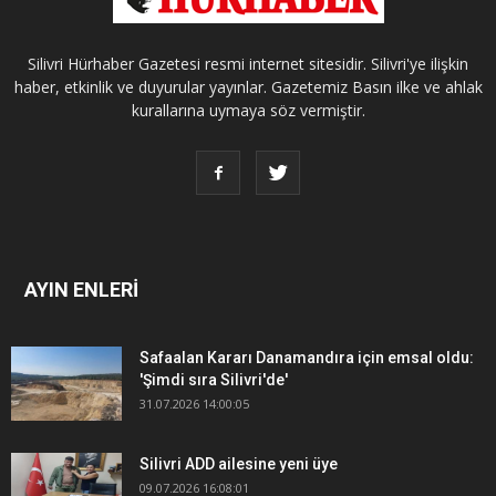
Silivri Hürhaber Gazetesi resmi internet sitesidir. Silivri'ye ilişkin
haber, etkinlik ve duyurular yayınlar. Gazetemiz Basın ilke ve ahlak
kurallarına uymaya söz vermiştir.
AYIN ENLERİ
Safaalan Kararı Danamandıra için emsal oldu:
'Şimdi sıra Silivri'de'
31.07.2026 14:00:05
Silivri ADD ailesine yeni üye
09.07.2026 16:08:01