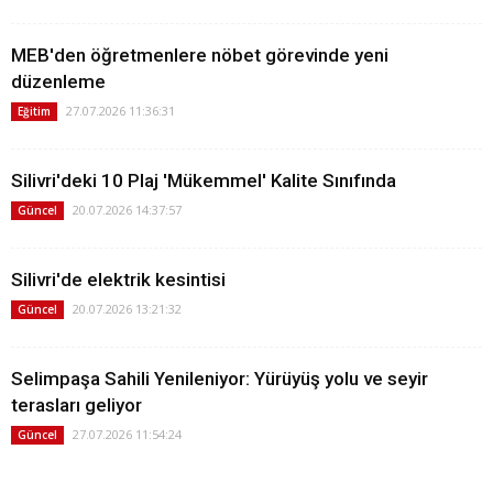
MEB'den öğretmenlere nöbet görevinde yeni
düzenleme
27.07.2026 11:36:31
Eğitim
Silivri'deki 10 Plaj 'Mükemmel' Kalite Sınıfında
20.07.2026 14:37:57
Güncel
Silivri'de elektrik kesintisi
20.07.2026 13:21:32
Güncel
Selimpaşa Sahili Yenileniyor: Yürüyüş yolu ve seyir
terasları geliyor
27.07.2026 11:54:24
Güncel