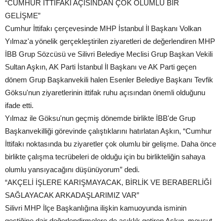
“CUMHUR İTTİFAKI AÇISINDAN ÇOK OLUMLU BİR
GELİŞME”
Cumhur İttifakı çerçevesinde MHP İstanbul İl Başkanı Volkan
Yılmaz'a yönelik gerçekleştirilen ziyaretleri de değerlendiren MHP
İBB Grup Sözcüsü ve Silivri Belediye Meclisi Grup Başkan Vekili
Sultan Aşkın, AK Parti İstanbul İl Başkanı ve AK Parti geçen
dönem Grup Başkanvekili halen Esenler Belediye Başkanı Tevfik
Göksu'nun ziyaretlerinin ittifak ruhu açısından önemli olduğunu
ifade etti.
Yılmaz ile Göksu'nun geçmiş dönemde birlikte İBB'de Grup
Başkanvekilliği görevinde çalıştıklarını hatırlatan Aşkın, “Cumhur
İttifakı noktasında bu ziyaretler çok olumlu bir gelişme. Daha önce
birlikte çalışma tecrübeleri de olduğu için bu birlikteliğin sahaya
olumlu yansıyacağını düşünüyorum” dedi.
“AKÇELİ İŞLERE KARIŞMAYACAK, BİRLİK VE BERABERLİĞİ
SAĞLAYACAK ARKADAŞLARIMIZ VAR”
Silivri MHP İlçe Başkanlığına ilişkin kamuoyunda isminin
geçtiğine dair değerlendirmelere de açıklık getiren Aşkın, mevcut