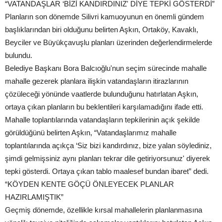
“VATANDAŞLAR ‘BİZİ KANDIRDINIZ' DİYE TEPKİ GÖSTERDİ”
Planların son dönemde Silivri kamuoyunun en önemli gündem
başlıklarından biri olduğunu belirten Aşkın, Ortaköy, Kavaklı,
Beyciler ve Büyükçavuşlu planları üzerinden değerlendirmelerde
bulundu.
Belediye Başkanı Bora Balcıoğlu'nun seçim sürecinde mahalle
mahalle gezerek planlara ilişkin vatandaşların itirazlarının
çözüleceği yönünde vaatlerde bulunduğunu hatırlatan Aşkın,
ortaya çıkan planların bu beklentileri karşılamadığını ifade etti.
Mahalle toplantılarında vatandaşların tepkilerinin açık şekilde
görüldüğünü belirten Aşkın, “Vatandaşlarımız mahalle
toplantılarında açıkça ‘Siz bizi kandırdınız, bize yalan söylediniz,
şimdi gelmişsiniz aynı planları tekrar dile getiriyorsunuz' diyerek
tepki gösterdi. Ortaya çıkan tablo maalesef bundan ibaret” dedi.
“KÖYDEN KENTE GÖÇÜ ÖNLEYECEK PLANLAR
HAZIRLAMIŞTIK”
Geçmiş dönemde, özellikle kırsal mahallelerin planlanmasına