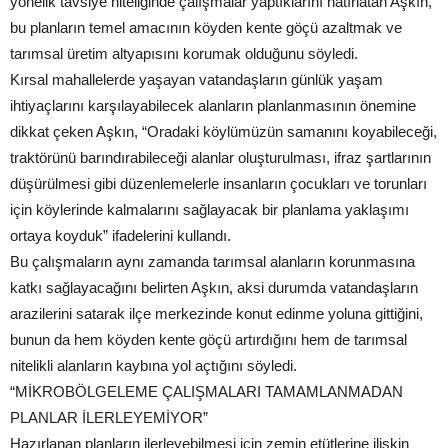
yönelik tavsiye niteliğinde çalışmalar yaptıklarını hatırlatan Aşkın,
bu planların temel amacının köyden kente göçü azaltmak ve
tarımsal üretim altyapısını korumak olduğunu söyledi.
Kırsal mahallelerde yaşayan vatandaşların günlük yaşam
ihtiyaçlarını karşılayabilecek alanların planlanmasının önemine
dikkat çeken Aşkın, “Oradaki köylümüzün samanını koyabileceği,
traktörünü barındırabileceği alanlar oluşturulması, ifraz şartlarının
düşürülmesi gibi düzenlemelerle insanların çocukları ve torunları
için köylerinde kalmalarını sağlayacak bir planlama yaklaşımı
ortaya koyduk” ifadelerini kullandı.
Bu çalışmaların aynı zamanda tarımsal alanların korunmasına
katkı sağlayacağını belirten Aşkın, aksi durumda vatandaşların
arazilerini satarak ilçe merkezinde konut edinme yoluna gittiğini,
bunun da hem köyden kente göçü artırdığını hem de tarımsal
nitelikli alanların kaybına yol açtığını söyledi.
“MİKROBÖLGELEME ÇALIŞMALARI TAMAMLANMADAN
PLANLAR İLERLEYEMİYOR”
Hazırlanan planların ilerleyebilmesi için zemin etütlerine ilişkin