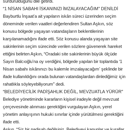
sürdürüldüğünü dile getirdi.
“1 NİSAN SABAHI İSKANINIZI İMZALAYACAĞIM” DENİLDİ
Bayburtlu İnşaat'a ait yapıların iskân süreci üzerinden seçim
döneminde verilen vaatleri değerlendiren Sultan Aşkın, söz
konusu bölgede yaşayan vatandaşların beklentilerinin
karşılanamadığını ifade etti. Söz konusu alanda yaşayan site
sakinlerinin seçim sürecinde verilen sözlere güvenerek hareket
ettiğini belirten Aşkın, “Oradaki site sakinlerinin büyük ölçüde
Sayın Balcıoğlu'na oy verdiğini, bölgede yapılan bir toplantıda ‘1
Nisan sabahı iskânınızı bu kalemle imzalayacağım' şeklinde bir
ifade kullanıldığını orada bulunan vatandaşlardan dinlediğimiz için
rahatlıkla söyleyebiliyorum” dedi.
“BELEDİYECİLİK PADİŞAHLIK DEĞİL, MEVZUATLA YÜRÜR”
Belediye yönetiminde kararların kişisel iradeyle değil mevzuat
çerçevesinde alınması gerektiğini vurgulayan Aşkın, yerel
yönetim anlayışının hukuki sınırlar içinde yürütülmesi gerektiğini
ifade etti.
Aşkın, “Siz bir padişah değilsiniz. Belediyeyi kanunlar ve kurallar