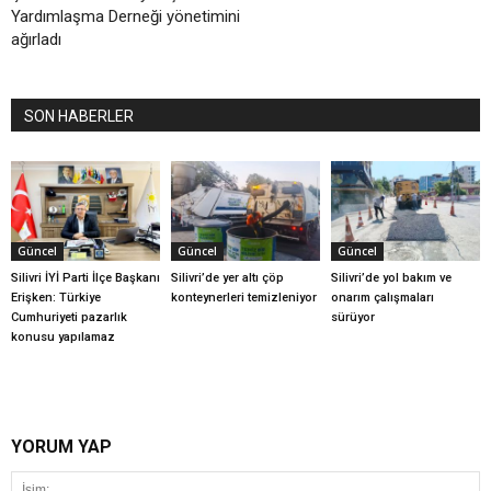
Yardımlaşma Derneği yönetimini
ağırladı
SON HABERLER
Güncel
Güncel
Güncel
Silivri İYİ Parti İlçe Başkanı
Silivri’de yer altı çöp
Silivri’de yol bakım ve
Erişken: Türkiye
konteynerleri temizleniyor
onarım çalışmaları
Cumhuriyeti pazarlık
sürüyor
konusu yapılamaz
YORUM YAP