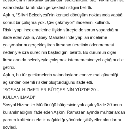
vatandaşlar tarafından gerçekleştirildiğini belirtti.
Aşkın, “Silivri Belediyesi'nin kentsel dönüşüm noktasında yaptığı
somut bir çalışma yok. Çivi çakmıyor” ifadelerini kullandı.
Riskli yapı incelemelerine ilişkin süreçte de sorun yaşandığını
ifade eden Aşkın, Alibey Mahallesi'nde yapılan inceleme
çalışmalarını gerçekleştiren firmanın ücretinin ödenmemesi
nedeniyle icra sürecinin başladığını belirtti. Bu durumun diğer
firmaların da belediyeyle çalışmak istememesine yol açtığını dile
getirdi.
Aşkın, bu tür gecikmelerin vatandaşların can ve mal güvenliği
açısından önemli riskler oluşturduğunu ifade etti.
“SOSYAL HİZMETLER BÜTÇESİNİN YÜZDE 30'U
KULLANILMADI”
Sosyal Hizmetler Müdürlüğü bütçesinin yaklaşık yüzde 30'unun
kullanılmadığını ifade eden Aşkın, Ramazan ayında muhtarlardan
yardım kolilerinin eksik dağıtıldığı yönünde şikâyetler aldıklarını
söyledi.