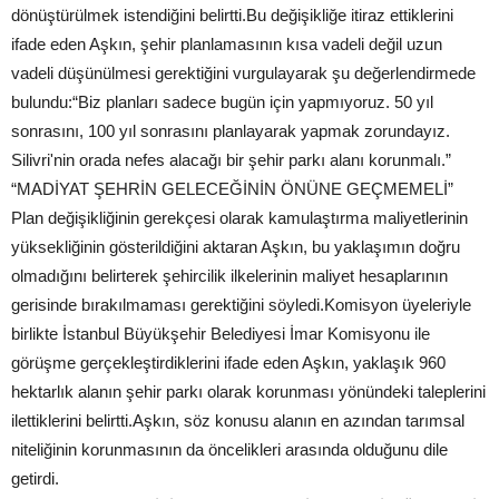
dönüştürülmek istendiğini belirtti.Bu değişikliğe itiraz ettiklerini
ifade eden Aşkın, şehir planlamasının kısa vadeli değil uzun
vadeli düşünülmesi gerektiğini vurgulayarak şu değerlendirmede
bulundu:“Biz planları sadece bugün için yapmıyoruz. 50 yıl
sonrasını, 100 yıl sonrasını planlayarak yapmak zorundayız.
Silivri'nin orada nefes alacağı bir şehir parkı alanı korunmalı.”
“MADİYAT ŞEHRİN GELECEĞİNİN ÖNÜNE GEÇMEMELİ”
Plan değişikliğinin gerekçesi olarak kamulaştırma maliyetlerinin
yüksekliğinin gösterildiğini aktaran Aşkın, bu yaklaşımın doğru
olmadığını belirterek şehircilik ilkelerinin maliyet hesaplarının
gerisinde bırakılmaması gerektiğini söyledi.Komisyon üyeleriyle
birlikte İstanbul Büyükşehir Belediyesi İmar Komisyonu ile
görüşme gerçekleştirdiklerini ifade eden Aşkın, yaklaşık 960
hektarlık alanın şehir parkı olarak korunması yönündeki taleplerini
ilettiklerini belirtti.Aşkın, söz konusu alanın en azından tarımsal
niteliğinin korunmasının da öncelikleri arasında olduğunu dile
getirdi.