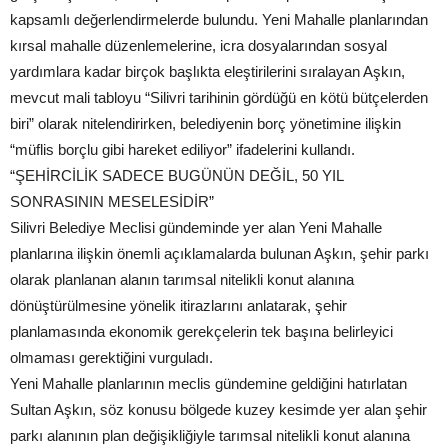
kapsamlı değerlendirmelerde bulundu. Yeni Mahalle planlarından
kırsal mahalle düzenlemelerine, icra dosyalarından sosyal
yardımlara kadar birçok başlıkta eleştirilerini sıralayan Aşkın,
mevcut mali tabloyu “Silivri tarihinin gördüğü en kötü bütçelerden
biri” olarak nitelendirirken, belediyenin borç yönetimine ilişkin
“müflis borçlu gibi hareket ediliyor” ifadelerini kullandı.
“ŞEHİRCİLİK SADECE BUGÜNÜN DEĞİL, 50 YIL
SONRASININ MESELESİDİR”
Silivri Belediye Meclisi gündeminde yer alan Yeni Mahalle
planlarına ilişkin önemli açıklamalarda bulunan Aşkın, şehir parkı
olarak planlanan alanın tarımsal nitelikli konut alanına
dönüştürülmesine yönelik itirazlarını anlatarak, şehir
planlamasında ekonomik gerekçelerin tek başına belirleyici
olmaması gerektiğini vurguladı.
Yeni Mahalle planlarının meclis gündemine geldiğini hatırlatan
Sultan Aşkın, söz konusu bölgede kuzey kesimde yer alan şehir
parkı alanının plan değişikliğiyle tarımsal nitelikli konut alanına