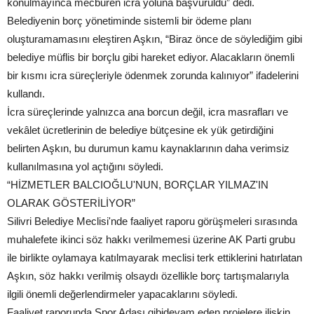
konulmayınca mecburen icra yoluna başvuruldu” dedi.
Belediyenin borç yönetiminde sistemli bir ödeme planı
oluşturamamasını eleştiren Aşkın, “Biraz önce de söylediğim gibi
belediye müflis bir borçlu gibi hareket ediyor. Alacakların önemli
bir kısmı icra süreçleriyle ödenmek zorunda kalınıyor” ifadelerini
kullandı.
İcra süreçlerinde yalnızca ana borcun değil, icra masrafları ve
vekâlet ücretlerinin de belediye bütçesine ek yük getirdiğini
belirten Aşkın, bu durumun kamu kaynaklarının daha verimsiz
kullanılmasına yol açtığını söyledi.
“HİZMETLER BALCIOĞLU'NUN, BORÇLAR YILMAZ'IN
OLARAK GÖSTERİLİYOR”
Silivri Belediye Meclisi'nde faaliyet raporu görüşmeleri sırasında
muhalefete ikinci söz hakkı verilmemesi üzerine AK Parti grubu
ile birlikte oylamaya katılmayarak meclisi terk ettiklerini hatırlatan
Aşkın, söz hakkı verilmiş olsaydı özellikle borç tartışmalarıyla
ilgili önemli değerlendirmeler yapacaklarını söyledi.
Faaliyet raporunda Spor Adası gibidevam eden projelere ilişkin