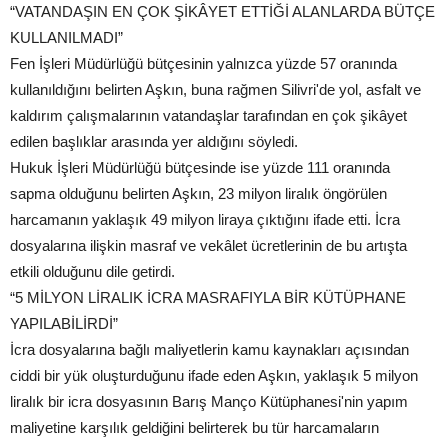
“VATANDAŞIN EN ÇOK ŞİKÂYET ETTİĞİ ALANLARDA BÜTÇE
KULLANILMADI”
Fen İşleri Müdürlüğü bütçesinin yalnızca yüzde 57 oranında
kullanıldığını belirten Aşkın, buna rağmen Silivri'de yol, asfalt ve
kaldırım çalışmalarının vatandaşlar tarafından en çok şikâyet
edilen başlıklar arasında yer aldığını söyledi.
Hukuk İşleri Müdürlüğü bütçesinde ise yüzde 111 oranında
sapma olduğunu belirten Aşkın, 23 milyon liralık öngörülen
harcamanın yaklaşık 49 milyon liraya çıktığını ifade etti. İcra
dosyalarına ilişkin masraf ve vekâlet ücretlerinin de bu artışta
etkili olduğunu dile getirdi.
“5 MİLYON LİRALIK İCRA MASRAFIYLA BİR KÜTÜPHANE
YAPILABİLİRDİ”
İcra dosyalarına bağlı maliyetlerin kamu kaynakları açısından
ciddi bir yük oluşturduğunu ifade eden Aşkın, yaklaşık 5 milyon
liralık bir icra dosyasının Barış Manço Kütüphanesi'nin yapım
maliyetine karşılık geldiğini belirterek bu tür harcamaların