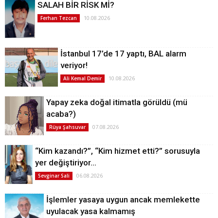
SALAH BİR RİSK Mİ?
10.08.2026
Ferhan Tezcan
İstanbul 17’de 17 yaptı, BAL alarm
veriyor!
10.08.2026
Ali Kemal Demir
Yapay zeka doğal itimatla görüldü (mü
acaba?)
07.08.2026
Rüya Şahsuvar
“Kim kazandı?”, “Kim hizmet etti?” sorusuyla
yer değiştiriyor…
06.08.2026
Sevginar Sali
İşlemler yasaya uygun ancak memlekette
uyulacak yasa kalmamış