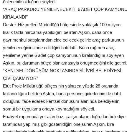
önlenebilir olduğunu söyledi.
“ARAÇ PARKURU YENİLENECEKTİ, 6 ADET ÇÖP KAMYONU
KİRALANDI”
Destek Hizmetleri Müdürlüğü bütçesinde yaklaşık 100 milyon
liralık fazla harcama yapıldığını belirten Aşkın, daha önce
gayrimenkul satışlarından elde edilecek gelirle araç parkurunun
yenileneceğinin ifade edildiğini hatırlattı. Buna rağmen araç
yenileme yerine 6 adet çöp kamyonunun kiralandığını söyleyen
Aşkın, bu durumun bütçe planlamasıyla örtüşmediğini dile getirdi.
“KENTSEL DÖNÜŞÜM NOKTASINDA SİLİVRİ BELEDİYESİ
ÇİVİ ÇAKMIYOR”
Etüt Proje Müdürlüğü bütçesinin yalnızca yüzde 28 oranında
kullanıldığını belirten Aşkın, buna personel giderlerinin de dahil
olduğunu ifade ederek kentsel dönüşüm alanında belediyenin
somut bir uygulama ortaya koymadığını söyledi.
Faaliyet raporunda yer alan bazı çalışmaların doğrudan belediye
tarafından yapılmış gibi gösterildiğini öne süren Aşkın, kira
desteklerinin bakanlık tarafından sağlandığını, bazı yıkımların ise