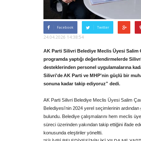
Facebook
Twitter
24.04.2026 14:38:54
AK Parti Silivri Belediye Meclis Üyesi Sali
programda yaptığı değerlendirmelerde Silivri
desteklerinden personel uygulamalarına kadar
Silivri'de AK Parti ve MHP'nin güçlü bir muha
sonuna kadar takip ediyoruz” dedi.
AK Parti Silivri Belediye Meclis Üyesi Salim Çav
Belediyesi'nin 2024 yerel seçimlerinin ardından g
bulundu. Belediye çalışmalarını hem meclis üy
süreci üzerinden yakından takip ettiğini ifade e
konusunda eleştiriler yöneltti.
“SİLİVRİ BELEDİYESİ'NİN İKİ YILDA NE 