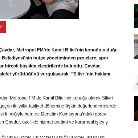
m Çavdar, Metropol FM'de Kamil Bilici'nin konuğu olduğu
 Belediyesi'nin bütçe yönetiminden projelere, spor
 birçok başlıkta eleştirilerde bulundu. Çavdar,
lefet yürüttüğünü vurgulayarak, “Silivri'nin hakkını
dar, Metropol FM'de Kamil Bilici'nin konuğu olarak Silivri
eçen iki yıllık faaliyet dönemine ilişkin değerlendirmelerde
esi kimliğiyle hem de Denetim Komisyonu'ndaki görev
den Çavdar, özellikle hizmet üretimi ve kurumsal işleyiş
YAPTIĞINDAN ÇOK NE YAPAMADIĞINI KONUŞURUZ”