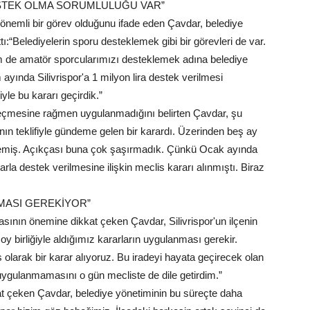
ESTEK OLMA SORUMLULUĞU VAR”
 önemli bir görev olduğunu ifade eden Çavdar, belediye
tı:“Belediyelerin sporu desteklemek gibi bir görevleri de var.
 de amatör sporcularımızı desteklemek adına belediye
yında Silivrispor'a 1 milyon lira destek verilmesi
yle bu kararı geçirdik.”
eçmesine rağmen uygulanmadığını belirten Çavdar, şu
ın teklifiyle gündeme gelen bir karardı. Üzerinden beş ay
nmemiş. Açıkçası buna çok şaşırmadık. Çünkü Ocak ayında
a destek verilmesine ilişkin meclis kararı alınmıştı. Biraz
MASI GEREKİYOR”
masının önemine dikkat çeken Çavdar, Silivrispor'un ilçenin
oy birliğiyle aldığımız kararların uygulanması gerekir.
olarak bir karar alıyoruz. Bu iradeyi hayata geçirecek olan
uygulanmamasını o gün mecliste de dile getirdim.”
ikkat çeken Çavdar, belediye yönetiminin bu süreçte daha