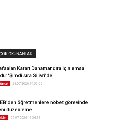
ÇOK OKUNANLAR
afaalan Kararı Danamandıra için emsal
du: 'Şimdi sıra Silivri'de'
31.07.2026 14:00:05
üncel
EB'den öğretmenlere nöbet görevinde
eni düzenleme
27.07.2026 11:36:31
ğitim