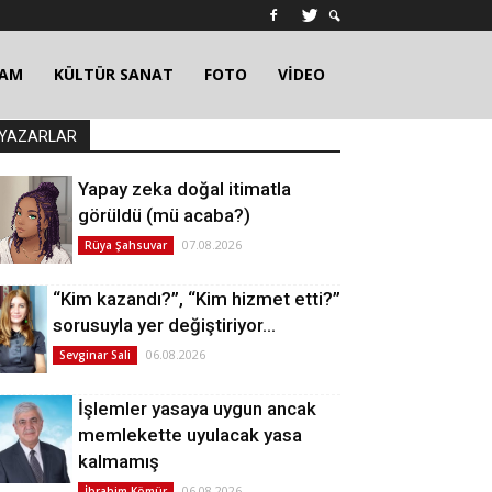
ŞAM
KÜLTÜR SANAT
FOTO
VİDEO
YAZARLAR
Yapay zeka doğal itimatla
görüldü (mü acaba?)
07.08.2026
Rüya Şahsuvar
“Kim kazandı?”, “Kim hizmet etti?”
sorusuyla yer değiştiriyor…
06.08.2026
Sevginar Sali
İşlemler yasaya uygun ancak
memlekette uyulacak yasa
kalmamış
06.08.2026
İbrahim Kömür