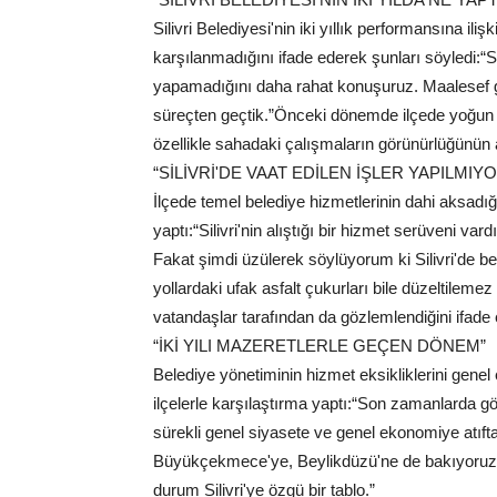
Silivri Belediyesi'nin iki yıllık performansına il
karşılanmadığını ifade ederek şunları söyledi:“Sili
yapamadığını daha rahat konuşuruz. Maalesef geç
süreçten geçtik.”Önceki dönemde ilçede yoğun bi
özellikle sahadaki çalışmaların görünürlüğünün 
“SİLİVRİ'DE VAAT EDİLEN İŞLER YAPILMIY
İlçede temel belediye hizmetlerinin dahi aksadı
yaptı:“Silivri'nin alıştığı bir hizmet serüveni va
Fakat şimdi üzülerek söylüyorum ki Silivri'de bekl
yollardaki ufak asfalt çukurları bile düzeltilem
vatandaşlar tarafından da gözlemlendiğini ifade e
“İKİ YILI MAZERETLERLE GEÇEN DÖNEM”
Belediye yönetiminin hizmet eksikliklerini gene
ilçelerle karşılaştırma yaptı:“Son zamanlarda 
sürekli genel siyasete ve genel ekonomiye atıfta
Büyükçekmece'ye, Beylikdüzü'ne de bakıyoruz. A
durum Silivri'ye özgü bir tablo.”