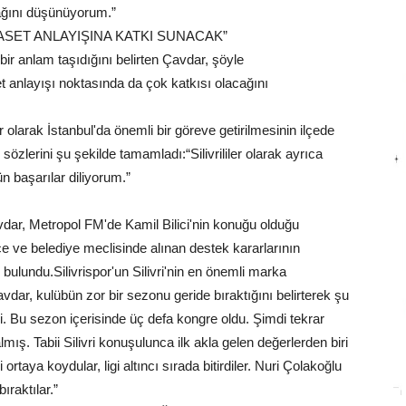
cağını düşünüyorum.”
YASET ANLAYIŞINA KATKI SUNACAK”
bir anlam taşıdığını belirten Çavdar, şöyle
et anlayışı noktasında da çok katkısı olacağını
r olarak İstanbul'da önemli bir göreve getirilmesinin ilçede
özlerini şu şekilde tamamladı:“Silivrililer olarak ayrıca
 başarılar diliyorum.”
vdar, Metropol FM'de Kamil Bilici'nin konuğu olduğu
e ve belediye meclisinde alınan destek kararlarının
ulundu.Silivrispor'un Silivri'nin en önemli marka
dar, kulübün zor bir sezonu geride bıraktığını belirterek şu
rdi. Bu sezon içerisinde üç defa kongre oldu. Şimdi tekrar
mış. Tabii Silivri konuşulunca ilk akla gelen değerlerden biri
rtaya koydular, ligi altıncı sırada bitirdiler. Nuri Çolakoğlu
ıraktılar.”