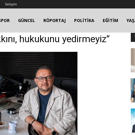
İletişim
SPOR
GÜNCEL
RÖPORTAJ
POLİTİKA
EĞİTİM
YA
akkını, hukukunu yedirmeyiz”