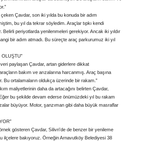
r.”
 çeken Çavdar, son iki yılda bu konuda bir adım
tmiştim, bu yıl da tekrar söyledim. Araçlar tıpkı kendi
Belirli periyotlarda yenilenmeleri gerekiyor. Ancak iki yıldır
angi bir adım atmadı. Bu süreçte araç parkurumuz iki yıl
İ OLUŞTU”
r veri paylaşan Çavdar, artan giderlere dikkat
 araçların bakım ve arızalarına harcanmış. Araç başına
or. Bu ortalamaların oldukça üzerinde bir rakam.”
 maliyetlerinin daha da artacağını belirten Çavdar,
i:“Eğer bu şekilde devam ederse önümüzdeki yıl bu rakam
ızalar büyüyor. Motor, şanzıman gibi daha büyük masraflar
İYOR”
örnek gösteren Çavdar, Silivri'de de benzer bir yenileme
u ilçelere bakıyoruz. Örneğin Arnavutköy Belediyesi 38