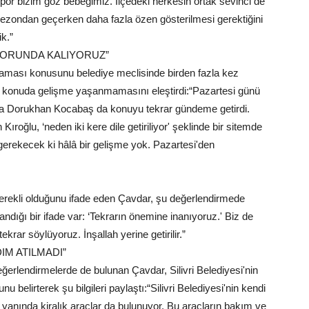
ispor bizim göz bebeğimiz. İlçedeki herkesin ortak sevinci de
 sezondan geçerken daha fazla özen gösterilmesi gerektiğini
k.”
ORUNDA KALIYORUZ”
lmaması konusunu belediye meclisinde birden fazla kez
bu konuda gelişme yaşanmamasını eleştirdi:“Pazartesi günü
ıda Dorukhan Kocabaş da konuyu tekrar gündeme getirdi.
ğlu, ‘neden iki kere dile getiriliyor' şeklinde bir sitemde
gerekecek ki hâlâ bir gelişme yok. Pazartesi'den
rekli olduğunu ifade eden Çavdar, şu değerlendirmede
ndığı bir ifade var: ‘Tekrarın önemine inanıyoruz.' Biz de
krar söylüyoruz. İnşallah yerine getirilir.”
IM ATILMADI”
ğerlendirmelerde de bulunan Çavdar, Silivri Belediyesi'nin
 belirterek şu bilgileri paylaştı:“Silivri Belediyesi'nin kendi
 yanında kiralık araçlar da bulunuyor. Bu araçların bakım ve