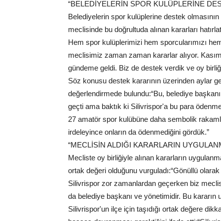
“BELEDİYELERİN SPOR KULÜPLERİNE D
Belediyelerin spor kulüplerine destek olmasının
meclisinde bu doğrultuda alınan kararları hatırlat
Hem spor kulüplerimizi hem sporcularımızı hem
meclisimiz zaman zaman kararlar alıyor. Kasım a
gündeme geldi. Biz de destek verdik ve oy birliği
Söz konusu destek kararının üzerinden aylar g
değerlendirmede bulundu:“Bu, belediye başkanın
geçti ama baktık ki Silivrispor'a bu para öde
27 amatör spor kulübüne daha sembolik rakamlarl
irdeleyince onların da ödenmediğini gördük.”
“MECLİSİN ALDIĞI KARARLARIN UYGULAN
Mecliste oy birliğiyle alınan kararların uygulan
ortak değeri olduğunu vurguladı:“Gönüllü olarak 
Silivrispor zor zamanlardan geçerken biz meclis 
da belediye başkanı ve yönetimidir. Bu kararın 
Silivrispor'un ilçe için taşıdığı ortak değere d