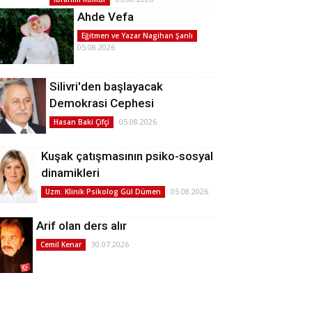
Ahde Vefa
Eğitmen ve Yazar Nagihan Şanlı
05.08.2026
Silivri'den başlayacak
Demokrasi Cephesi
05.08.2026
Hasan Baki Çifçi
Kuşak çatışmasının psiko-sosyal
dinamikleri
05.08.2026
Uzm. Klinik Psikolog Gül Dümen
Arif olan ders alır
30.07.2026
Cemil Kenar