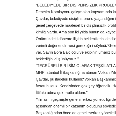
“BELEDİYEDE BİR DİSİPLİNSİZLİK PROBLE
Denetim Komisyonu çalışmaları kapsamında kuru
Çavdar, belediyede disiplin sorunu yaşandığını i
genel çerçevede maalesef bir disiplinsizlik prob
kimliği vardır. Ama son iki yılda bunun da kaybe
Önümüzdeki döneme ilişkin beklentilerini de dil
verimli değerlendirmesi gerektiğini söyledi:“Gel
var. Sayın Bora Balcıoğlu ve ekibinin umarız bu i
beklediğini düşünüyoruz.”
“TECRÜBELİ BİR İSİM OLARAK TEŞKİLATL
MHP İstanbul İl Başkanlığına atanan Volkan Yılma
Çavdar, şu ifadeleri kullandı:“Volkan Başkanımı
fırsatı bulduk. Kendisinden çok şey öğrendik.
İttifakı adına çok mutlu oldum.”
Yılmaz'ın geçmişte genel merkez yöneticiliği den
açısından önemli bir kazanım olduğunu söyledi:
Başkanlığından önce de genel merkez yöneticiliği