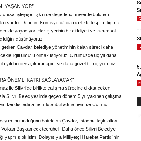
S
Mİ YAŞANIYOR”
S
msal işleyişe ilişkin de değerlendirmelerde bulunan
G
leri sürdü:“Denetim Komisyonu'nda özellikle tespit ettiğimiz
lemi de yaşanıyor. Her iş yerinin bir ciddiyeti ve kurumsal
Si
dildiğini düşünüyoruz.”
e getiren Çavdar, belediye yönetiminin kalan süreci daha
G
ecekle ilgili umutlu olmak istiyoruz. Önümüzde üç yıl daha
ki yıldan ders çıkaracağını ve daha güzel bir üç yılın bizi
5
A
ARA ÖNEMLİ KATKI SAĞLAYACAK”
K
z ile Silivri'de birlikte çalışma sürecine dikkat çeken
zla Silivri Belediyesinde geçen dönem 5 yıl yakınen çalışma
 Hem kendisi adına hem İstanbul adına hem de Cumhur
eyimi bulunduğunu hatırlatan Çavdar, İstanbul teşkilatları
“Volkan Başkan çok tecrübeli. Daha önce Silivri Belediye
 yapmış bir isim. Dolayısıyla Milliyetçi Hareket Partisi'nin