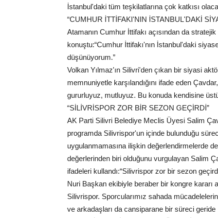
İstanbul'daki tüm teşkilatlarına çok katkısı ola
“CUMHUR İTTİFAKI'NIN İSTANBUL'DAKİ Sİ
Atamanın Cumhur İttifakı açısından da stratejik 
konuştu:“Cumhur İttifakı'nın İstanbul'daki siyas
düşünüyorum.”
Volkan Yılmaz'ın Silivri'den çıkan bir siyasi aktö
memnuniyetle karşılandığını ifade eden Çavdar, s
gururluyuz, mutluyuz. Bu konuda kendisine üstün
“SİLİVRİSPOR ZOR BİR SEZON GEÇİRDİ”
AK Parti Silivri Belediye Meclis Üyesi Salim Ça
programda Silivrispor'un içinde bulunduğu sürec
uygulanmamasına ilişkin değerlendirmelerde de b
değerlerinden biri olduğunu vurgulayan Salim Çav
ifadeleri kullandı:“Silivrispor zor bir sezon geçi
Nuri Başkan ekibiyle beraber bir kongre kararı al
Silivrispor. Sporcularımız sahada mücadelelerini o
ve arkadaşları da cansiparane bir süreci geride b