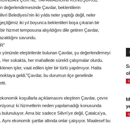
işkin değerlendirmesinde Çavdar, beklentilerin
vri Belediyesi'nin iki yılda neler yaptığı değil, neler
tiğimiz iki yıl boyunca beklentileri boşa çıkaran bir
r hizmet temposuna alışıldığını dile getiren Çavdar,
azaldığını savundu.
OR”
ğı yönünde eleştirilerde bulunan Çavdar, şu değerlendirmeyi
rdı. Her sokakta, her mahallede sürekli çalışmalar olurdu.
S
enen işler, vaat edilen işler bir türlü yapılmıyor. Hatta
ol
ez noktaya geldi.”Çavdar, bu durumun ilçe genelinde
G
tti.
l ekonomik koşullarla açıklamasını eleştiren Çavdar, çevre
M
görüyoruz ki hizmetlerin neden yapılamadığı konusunda
y
 bulunuluyor. Ama biz sadece Silivri'ye değil, Çatalca'ya,
E
ynı ekonomik şartlar altında onlar çalışıyor. Maalesef bu