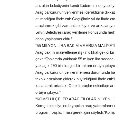
arızaları belediyenin kendi kademesinde yapılıyo
Araç parkurunun yenilenmesi gerektiğine dikkat
atılmadığını ifade etti:“Geçtiğimiz yıl da ifade e
araçlarımız gibi zamanla eskiyor ve arızalanıyor. 
Silivri Belediyesi araç yenileme konusunda herh
daha yaşlanmış oldu.”
“55 MİLYON LİRA BAKIM VE ARIZA MALİYET
Araç bakım maliyetlerine ilişkin dikkat çekici bi
çekti:“Toplamda yaklaşık 55 milyon lira sadece
yaklaşık 290 bin lira gibi bir rakam ortaya çıkıy
Araç parkurunun yenilenmemesi durumunda bakım
teknik arızaların giderek büyüdüğünü ifade ett
katlanarak artacak. Çünkü araçlar eskidikçe ar
ortaya çıkıyor.”
“KOMŞU İLÇELER ARAÇ FİLOLARINI YENİL
Komşu belediyelerde yapılan araç yatırımlarını 
programı başlatılması gerektiğini söyledi:“Komş