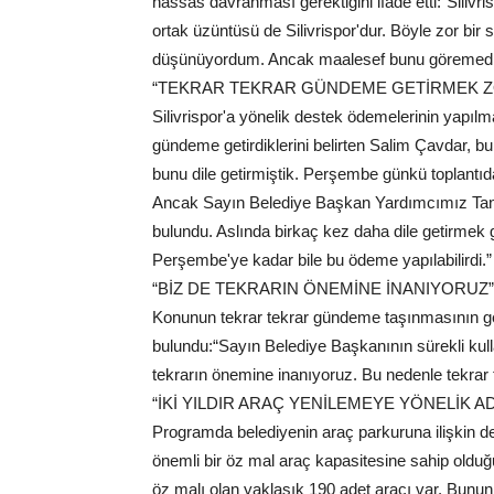
hassas davranması gerektiğini ifade etti:“Silivr
ortak üzüntüsü de Silivrispor'dur. Böyle zor bir
düşünüyordum. Ancak maalesef bunu göremedi
“TEKRAR TEKRAR GÜNDEME GETİRMEK Z
Silivrispor'a yönelik destek ödemelerinin yapı
gündeme getirdiklerini belirten Salim Çavdar, 
bunu dile getirmiştik. Perşembe günkü toplant
Ancak Sayın Belediye Başkan Yardımcımız Tan Kıro
bulundu. Aslında birkaç kez daha dile getirmek 
Perşembe'ye kadar bile bu ödeme yapılabilirdi.”
“BİZ DE TEKRARIN ÖNEMİNE İNANIYORUZ”
Konunun tekrar tekrar gündeme taşınmasının ge
bulundu:“Sayın Belediye Başkanının sürekli kulla
tekrarın önemine inanıyoruz. Bu nedenle tekrar te
“İKİ YILDIR ARAÇ YENİLEMEYE YÖNELİK AD
Programda belediyenin araç parkuruna ilişkin de
önemli bir öz mal araç kapasitesine sahip olduğunu
öz malı olan yaklaşık 190 adet aracı var. Bunun