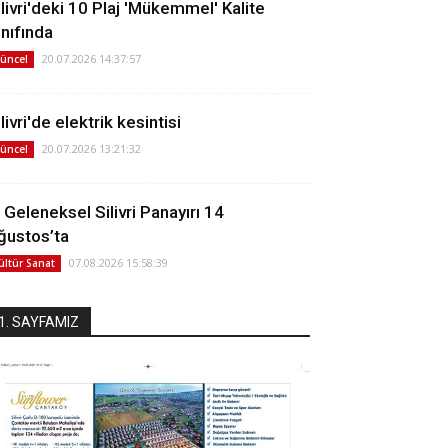
ilivri'deki 10 Plaj 'Mükemmel' Kalite
ınıfında
20.07.2026 14:37:57
üncel
livri'de elektrik kesintisi
20.07.2026 13:21:32
üncel
. Geleneksel Silivri Panayırı 14
ğustos’ta
07.08.2026 15:58:39
ültür Sanat
1. SAYFAMIZ