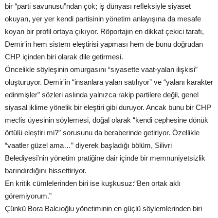
bir “parti savunusu”ndan çok; iş dünyası refleksiyle siyaset
okuyan, yer yer kendi partisinin yönetim anlayışına da mesafe
koyan bir profil ortaya çıkıyor. Röportajın en dikkat çekici tarafı,
Demir'in hem sistem eleştirisi yapması hem de bunu doğrudan
CHP içinden biri olarak dile getirmesi.
Öncelikle söyleşinin omurgasını “siyasette vaat-yalan ilişkisi”
oluşturuyor. Demir'in “insanlara yalan satılıyor” ve “yalanı karakter
edinmişler” sözleri aslında yalnızca rakip partilere değil, genel
siyasal iklime yönelik bir eleştiri gibi duruyor. Ancak bunu bir CHP
meclis üyesinin söylemesi, doğal olarak “kendi cephesine dönük
örtülü eleştiri mi?” sorusunu da beraberinde getiriyor. Özellikle
“vaatler güzel ama…” diyerek başladığı bölüm, Silivri
Belediyesi'nin yönetim pratiğine dair içinde bir memnuniyetsizlik
barındırdığını hissettiriyor.
En kritik cümlelerinden biri ise kuşkusuz:“Ben ortak aklı
göremiyorum.”
Çünkü Bora Balcıoğlu yönetiminin en güçlü söylemlerinden biri