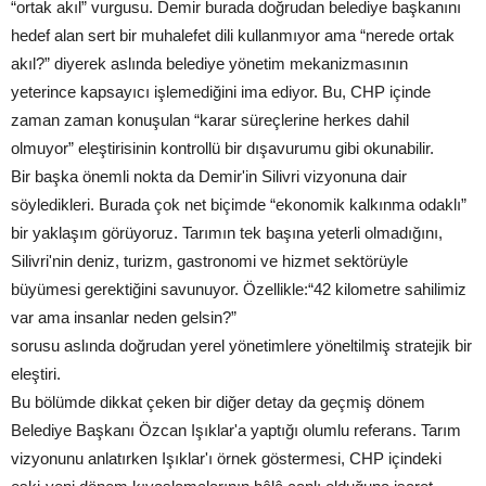
“ortak akıl” vurgusu. Demir burada doğrudan belediye başkanını
hedef alan sert bir muhalefet dili kullanmıyor ama “nerede ortak
akıl?” diyerek aslında belediye yönetim mekanizmasının
yeterince kapsayıcı işlemediğini ima ediyor. Bu, CHP içinde
zaman zaman konuşulan “karar süreçlerine herkes dahil
olmuyor” eleştirisinin kontrollü bir dışavurumu gibi okunabilir.
Bir başka önemli nokta da Demir'in Silivri vizyonuna dair
söyledikleri. Burada çok net biçimde “ekonomik kalkınma odaklı”
bir yaklaşım görüyoruz. Tarımın tek başına yeterli olmadığını,
Silivri'nin deniz, turizm, gastronomi ve hizmet sektörüyle
büyümesi gerektiğini savunuyor. Özellikle:“42 kilometre sahilimiz
var ama insanlar neden gelsin?”
sorusu aslında doğrudan yerel yönetimlere yöneltilmiş stratejik bir
eleştiri.
Bu bölümde dikkat çeken bir diğer detay da geçmiş dönem
Belediye Başkanı Özcan Işıklar'a yaptığı olumlu referans. Tarım
vizyonunu anlatırken Işıklar'ı örnek göstermesi, CHP içindeki