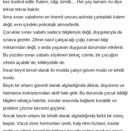
kez kontrol edilir. Kalem, silgi, kimlik… Her şey tamam mı diye
tekrar tekrar bakılır.
Ama sınav sabahının en önemli unsuru aslında çantadaki kalem
değil, evin içindeki psikolojik atmosferdir.
Çocuklar sınav sabahı sadece bilgileriyle değil, duygularıyla da
sınava girerler. Zihnin nasıl çalışacağı çoğu zaman bilgi
miktarından değil, o anda yaşanan duygusal durumdan etkilenir.
Bu yüzden sınav sabahı söylenen birkaç cümle, bir çocuğun
zihnini açabilir de, kilitleyebilir de.
İnsan beyni temel olarak iki modda çalışır:güven modu ve tehdit
modu.
Beyin bir ortamı güvenli olarak algıladığında dikkat, düşünme ve
hatırlama mekanizmaları aktif hale gelir. Bu durumda çocuk bildiği
bilgileri rahatça hatırlar, sorular arasında bağlantı kurabilir ve
problem çözme becerisi güçlenir.
Ancak beyin ortamı bir tehdit olarak algıladığında farklı bir süreç
başlar. Vücut stres hormonları üretir, kalp ritmi hızlanır, kaslar
gerilir ve zihnin önemli bir bölümü hayatta kalma moduna geçer.