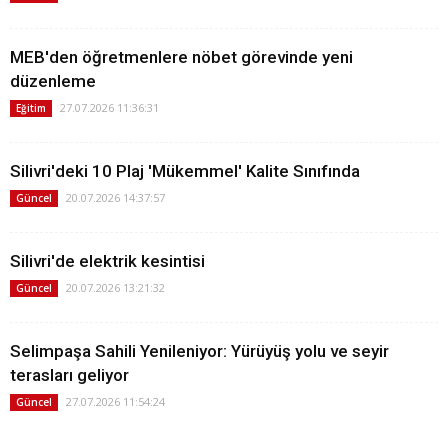
MEB'den öğretmenlere nöbet görevinde yeni
düzenleme
27.07.2026 11:36:31
Eğitim
Silivri'deki 10 Plaj 'Mükemmel' Kalite Sınıfında
20.07.2026 14:37:57
Güncel
Silivri'de elektrik kesintisi
20.07.2026 13:21:32
Güncel
Selimpaşa Sahili Yenileniyor: Yürüyüş yolu ve seyir
terasları geliyor
27.07.2026 11:54:24
Güncel