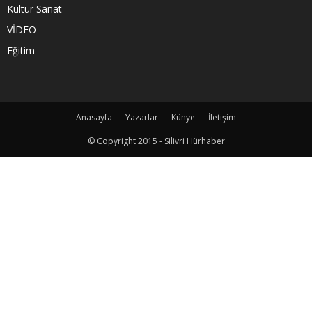
Kültür Sanat
VİDEO
Eğitim
Anasayfa
Yazarlar
Künye
İletişim
© Copyright 2015 - Silivri Hürhaber