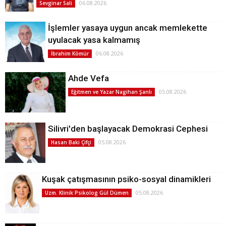
06.08.2026
Sevginar Sali
İşlemler yasaya uygun ancak memlekette
uyulacak yasa kalmamış
06.08.2026
İbrahim Kömür
Ahde Vefa
05.08.2026
Eğitmen ve Yazar Nagihan Şanlı
Silivri'den başlayacak Demokrasi Cephesi
05.08.2026
Hasan Baki Çifçi
Kuşak çatışmasının psiko-sosyal dinamikleri
05.08.2026
Uzm. Klinik Psikolog Gül Dümen