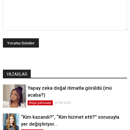
YAZARLAR
Yapay zeka doğal itimatla görüldü (mü
acaba?)
07.08.2026
Rüya Şahsuvar
“Kim kazandı?”, “Kim hizmet etti?” sorusuyla
yer değiştiriyor…