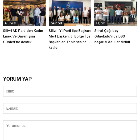
Güncel
Güncel
Eğitim
Silivri AK Parti’den Kadın
Silivri İYİ Parti İlçe Başkanı
Silivri Çağrıbey
Emek Ve Dayanışma
Mert Erişken, 3. Bölge İlçe
Ortaokulu’nda LGS
Günleri’ne destek
Başkanları Toplantısına
başarısı ödüllendirildi
katıldı
YORUM YAP