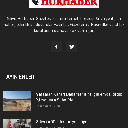
Silivri Hürhaber Gazetesi resmi internet sitesidir. Silivri'ye ilişkin
haber, etkinlik ve duyurular yayınlar. Gazetemiz Basın ilke ve ahlak
kurallarına uymaya söz vermiştir.
AYIN ENLERİ
Safaalan Kararı Danamandıra için emsal oldu:
'Şimdi sıra Silivri'de'
31.07.2026 14:00:05
Silivri ADD ailesine yeni üye
09.07.2026 16:08:01