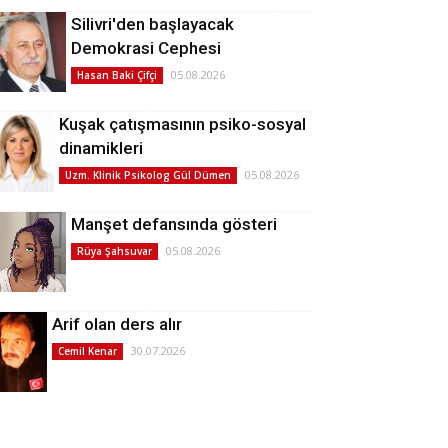
Silivri'den başlayacak
Demokrasi Cephesi
05.08.2026
Hasan Baki Çifçi
Kuşak çatışmasının psiko-sosyal
dinamikleri
05.08.2026
Uzm. Klinik Psikolog Gül Dümen
Manşet defansında gösteri
05.08.2026
Rüya Şahsuvar
Arif olan ders alır
30.07.2026
Cemil Kenar