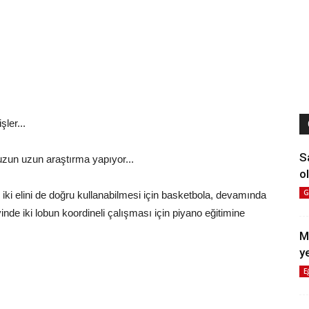
ler...
S
uzun uzun araştırma yapıyor...
ol
G
iki elini de doğru kullanabilmesi için basketbola, devamında
nde iki lobun koordineli çalışması için piyano eğitimine
M
y
E