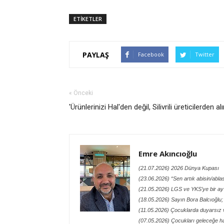
ETİKETLER
PAYLAŞ
Facebook
Twitter
« Önceki
'Ürünlerinizi Hal'den değil, Silivrili üreticilerden alı
Emre Akıncıoğlu
(21.07.2026) 2026 Dünya Kupası
(23.06.2026) “Sen artık abisin/abl
(21.05.2026) LGS ve YKS’ye bir ay
(18.05.2026) Sayın Bora Balcıoğlu;
(11.05.2026) Çocuklarda duyarsız v
(07.05.2026) Çocukları geleceğe h