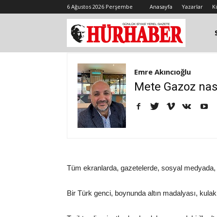
6 Ağustos 2026 Perşembe
Anasayfa
Yazarlar
K
Emre Akıncıoğlu
Mete Gazoz nası
Tüm ekranlarda, gazetelerde, sosyal medyada, 
Bir Türk genci, boynunda altın madalyası, kulakl