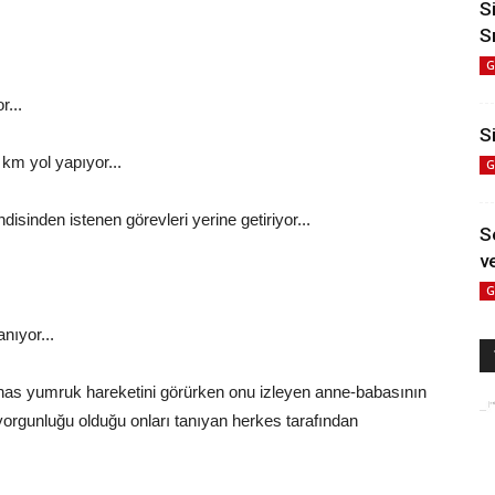
S
S
G
r...
Si
 km yol yapıyor...
G
disinden istenen görevleri yerine getiriyor...
S
ve
G
nıyor...
has yumruk hareketini görürken onu izleyen anne-babasının
 yorgunluğu olduğu onları tanıyan herkes tarafından