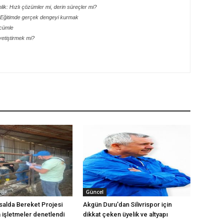
ik: Hızlı çözümler mi, derin süreçler mi?
 Eğitimde gerçek dengeyi kurmak
 cümle
etiştirmek mi?
Güncel
ırsalda Bereket Projesi
Akgün Duru'dan Silivrispor için
işletmeler denetlendi
dikkat çeken üyelik ve altyapı