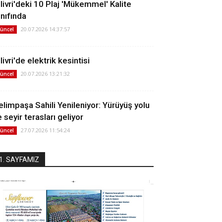
ilivri'deki 10 Plaj 'Mükemmel' Kalite
ınıfında
20.07.2026 14:37:57
üncel
livri'de elektrik kesintisi
20.07.2026 13:21:32
üncel
elimpaşa Sahili Yenileniyor: Yürüyüş yolu
 seyir terasları geliyor
27.07.2026 11:54:24
üncel
1. SAYFAMIZ