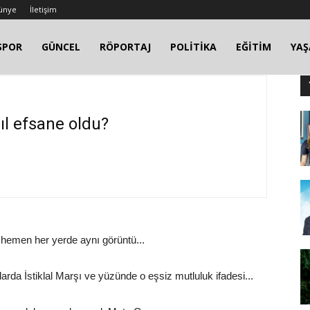
ünye
İletişim
SPOR
GÜNCEL
RÖPORTAJ
POLİTİKA
EĞİTİM
YA
l efsane oldu?
hemen her yerde aynı görüntü...
arda İstiklal Marşı ve yüzünde o eşsiz mutluluk ifadesi...