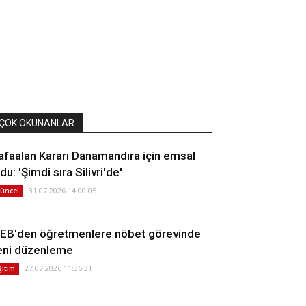
ÇOK OKUNANLAR
afaalan Kararı Danamandıra için emsal
du: 'Şimdi sıra Silivri'de'
31.07.2026 14:00:05
üncel
EB'den öğretmenlere nöbet görevinde
eni düzenleme
27.07.2026 11:36:31
ğitim