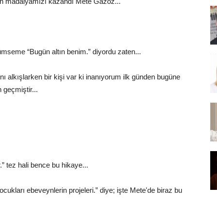
ltın madalyamızı kazandı Mete Gazoz...
lümseme “Bugün altın benim.” diyordu zaten...
ı alkışlarken bir kişi var ki inanıyorum ilk günden bugüne
 geçmiştir...
” tez hali bence bu hikaye...
kları ebeveynlerin projeleri.” diye; işte Mete'de biraz bu