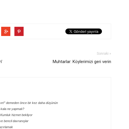
Sonraki »
n'
Muhtarlar: Köylerimizi geri verin
asın!” demeden önce bir kez daha düşünün
 kala ne yapmalı?
 Kumluk hizmet bekliyor
e bencil davranışlar
azırlamak