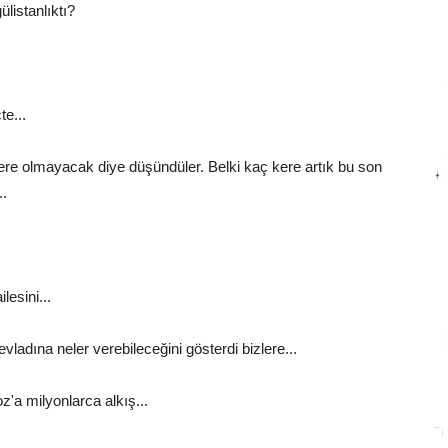
listanlıktı?
e...
ere olmayacak diye düşündüler. Belki kaç kere artık bu son
..
lesini...
vladına neler verebileceğini gösterdi bizlere...
'a milyonlarca alkış...