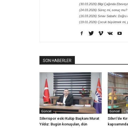
(30.03.2026) Bilgi Çağında Ebeveynl
(24.03.2026) Süreç mi, sonuç mu?
(16.03.2026) Sınav Sabahı: Doğru
(19.01.2026) Çocuk büyütmek mi, y
SON HABERLER
Güncel
Güncel
Silivrispor eski Kulüp Başkanı Murat
Silivri'de K
Yıldız: Bugün konuşulan, dün
kapsamında 