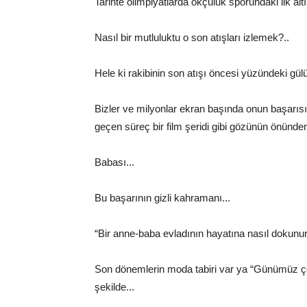
Tarihte olimpiyatlarda okçuluk sporundaki ilk a
Nasıl bir mutluluktu o son atışları izlemek?..
Hele ki rakibinin son atışı öncesi yüzündeki gü
Bizler ve milyonlar ekran başında onun başarısın
geçen süreç bir film şeridi gibi gözünün önünden
Babası...
Bu başarının gizli kahramanı...
“Bir anne-baba evladının hayatına nasıl dokunur.
Son dönemlerin moda tabiri var ya “Günümüz çocu
şekilde...