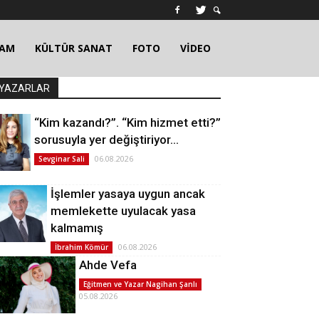
ŞAM
KÜLTÜR SANAT
FOTO
VİDEO
YAZARLAR
“Kim kazandı?”. “Kim hizmet etti?”
sorusuyla yer değiştiriyor…
06.08.2026
Sevginar Sali
İşlemler yasaya uygun ancak
memlekette uyulacak yasa
kalmamış
06.08.2026
İbrahim Kömür
Ahde Vefa
Eğitmen ve Yazar Nagihan Şanlı
05.08.2026