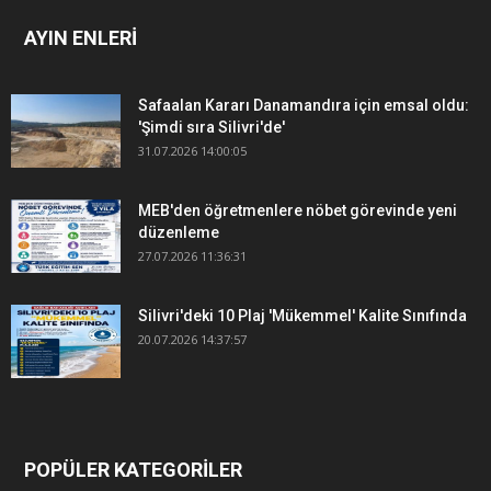
AYIN ENLERİ
Safaalan Kararı Danamandıra için emsal oldu:
'Şimdi sıra Silivri'de'
31.07.2026 14:00:05
MEB'den öğretmenlere nöbet görevinde yeni
düzenleme
27.07.2026 11:36:31
Silivri'deki 10 Plaj 'Mükemmel' Kalite Sınıfında
20.07.2026 14:37:57
POPÜLER KATEGORİLER