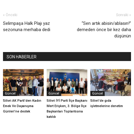
« Önceki
Sonraki »
Selimpaşa Halk Plajı yaz
“Sen artık abisin/ablasın!”
sezonuna merhaba dedi
demeden önce bir kez daha
düşünün
SON HABERLER
Güncel
Güncel
Güncel
Silivri AK Parti’den Kadın
Silivri İYİ Parti İlçe Başkanı
Silivri’de gıda
Emek Ve Dayanışma
Mert Erişken, 3. Bölge İlçe
işletmelerine denetim
Günleri’ne destek
Başkanları Toplantısına
katıldı