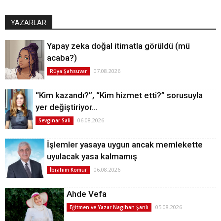
YAZARLAR
Yapay zeka doğal itimatla görüldü (mü
acaba?)
07.08.2026
Rüya Şahsuvar
“Kim kazandı?”, “Kim hizmet etti?” sorusuyla
yer değiştiriyor…
06.08.2026
Sevginar Sali
İşlemler yasaya uygun ancak memlekette
uyulacak yasa kalmamış
06.08.2026
İbrahim Kömür
Ahde Vefa
05.08.2026
Eğitmen ve Yazar Nagihan Şanlı