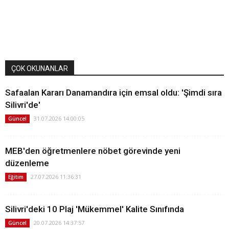
ÇOK OKUNANLAR
Safaalan Kararı Danamandıra için emsal oldu: 'Şimdi sıra
Silivri'de'
31.07.2026 14:00:05
Güncel
MEB'den öğretmenlere nöbet görevinde yeni
düzenleme
27.07.2026 11:36:31
Eğitim
Silivri'deki 10 Plaj 'Mükemmel' Kalite Sınıfında
20.07.2026 14:37:57
Güncel