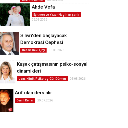
Ahde Vefa
Eğitmen ve Yazar Nagihan Şanlı
05.08.2026
Silivri'den başlayacak
Demokrasi Cephesi
05.08.2026
Hasan Baki Çifçi
Kuşak çatışmasının psiko-sosyal
dinamikleri
05.08.2026
Uzm. Klinik Psikolog Gül Dümen
Arif olan ders alır
30.07.2026
Cemil Kenar