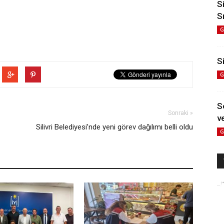
S
S
G
Si
G
S
Sonraki »
ve
Silivri Belediyesi’nde yeni görev dağılımı belli oldu
G