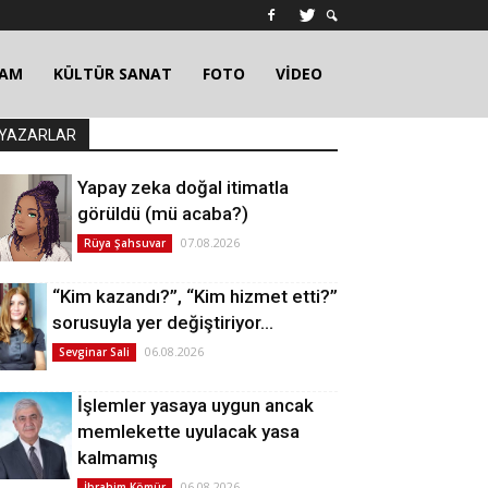
ŞAM
KÜLTÜR SANAT
FOTO
VİDEO
YAZARLAR
Yapay zeka doğal itimatla
görüldü (mü acaba?)
07.08.2026
Rüya Şahsuvar
“Kim kazandı?”, “Kim hizmet etti?”
sorusuyla yer değiştiriyor…
06.08.2026
Sevginar Sali
İşlemler yasaya uygun ancak
memlekette uyulacak yasa
kalmamış
06.08.2026
İbrahim Kömür