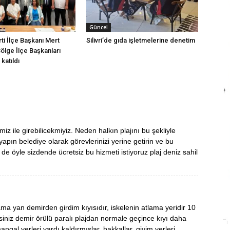
Güncel
arti İlçe Başkanı Mert
Silivri’de gıda işletmelerine denetim
Bölge İlçe Başkanları
katıldı
z ile girebilicekmiyiz. Neden halkın plajını bu şekliyle
apın belediye olarak görevlerinizi yerine getirin ve bu
 öyle sizdende ücretsiz bu hizmeti istiyoruz plaj deniz sahil
a yan demirden girdim kıyısıdır, iskelenin atlama yeridir 10
siniz demir örülü paralı plajdan normale geçince kıyı daha
gal yerleri vardı kaldırmışlar, bakkallar, giyim yerleri