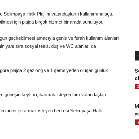
kte Selimpaşa Halk Plajı'nı vatandaşların kullanımına açtı.
ebilmesi için plajda birçok hizmet bir arada sunuluyor.
r gün geçirebilmesi amacıyla geniş ve ferah kullanım alanları
in yanı sıra sosyal tesis, duş ve WC alanları da
a göre plajda 2 şezlong ve 1 şemsiyeden oluşan günlük
S
ol
G
ve güneşin keyfini çıkarmak isteyen tüm vatandaşları
M
ün tadını çıkarmak isteyen herkesi Selimpaşa Halk
y
E