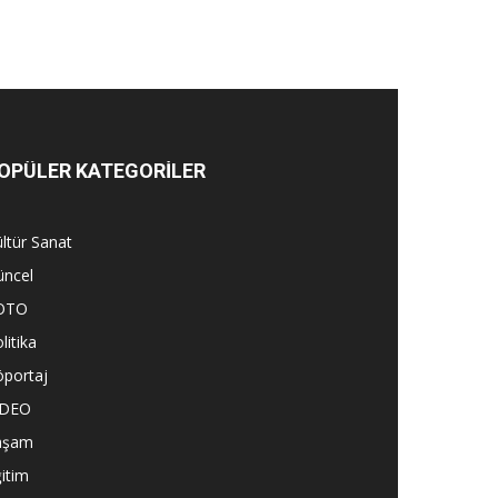
OPÜLER KATEGORİLER
ltür Sanat
üncel
OTO
litika
öportaj
İDEO
aşam
itim