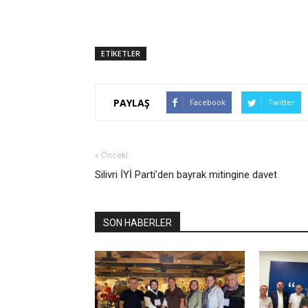
ETİKETLER
PAYLAŞ
Facebook
Twitter
« Önceki
Silivri İYİ Parti’den bayrak mitingine davet
SON HABERLER