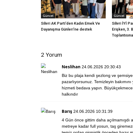
Güncel
Güncel
Silivri AK Parti’den Kadın Emek Ve
Silivri İYİ P
Dayanışma Günleri’ne destek
Erişken, 3. 
Toplantısına 
2 Yorum
Neslihan
24.06.2026 20:30:43
Biz bu plaja kendi şezlong ve şemsiyemi
pazarlıyorsunuz. Temizleyin bakımını y
hizmeti bedava yapın. Büyükçekmece de
halkındır
Barış
24.06.2026 10:31:39
4 Gün önce gittim daha açılmamışdı am
metreye kadar full yosun, taş giremez
temiz ordan girmiştik önceden hazır man