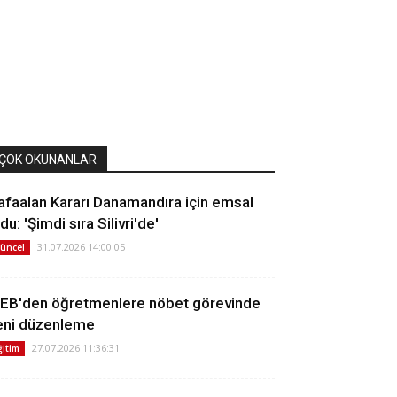
ÇOK OKUNANLAR
afaalan Kararı Danamandıra için emsal
du: 'Şimdi sıra Silivri'de'
31.07.2026 14:00:05
üncel
EB'den öğretmenlere nöbet görevinde
eni düzenleme
27.07.2026 11:36:31
ğitim