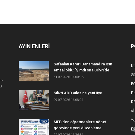
AYIN ENLERİ
P
Safaalan Kararı Danamandıra için
Kü
emsal oldu: 'Şimdi sıra Silivri'de'
G
31.07.2026 14:00:05
r.
F
a
Po
Silivri ADD ailesine yeni üye
09.07.2026 16:08:01
R
V
Y
MEB'den öğretmenlere nöbet
görevinde yeni düzenleme
Eğ
27.07.2026 11:36:31