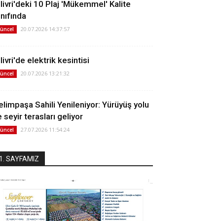
ilivri'deki 10 Plaj 'Mükemmel' Kalite
ınıfında
20.07.2026 14:37:57
üncel
livri'de elektrik kesintisi
20.07.2026 13:21:32
üncel
elimpaşa Sahili Yenileniyor: Yürüyüş yolu
 seyir terasları geliyor
27.07.2026 11:54:24
üncel
1. SAYFAMIZ