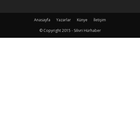
Anasayfa
Yazarlar
Künye
İletişim
© Copyright 2015 - Silivri Hürhaber