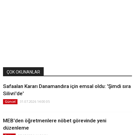
ÇOK OKUNANLAR
Safaalan Kararı Danamandıra için emsal oldu: 'Şimdi sıra
Silivri'de'
31.07.2026 14:00:05
Güncel
MEB'den öğretmenlere nöbet görevinde yeni
düzenleme