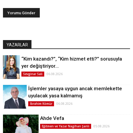
YAZARLAR
“Kim kazandı?”, “Kim hizmet etti?” sorusuyla
yer değiştiriyor…
06.08.2026
Sevginar Sali
İşlemler yasaya uygun ancak memlekette
uyulacak yasa kalmamış
06.08.2026
İbrahim Kömür
Ahde Vefa
05.08.2026
Eğitmen ve Yazar Nagihan Şanlı