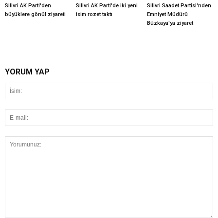
Silivri AK Parti'den
Silivri AK Parti'de iki yeni
Silivri Saadet Partisi'nden
büyüklere gönül ziyareti
isim rozet taktı
Emniyet Müdürü
Büzkaya'ya ziyaret
YORUM YAP