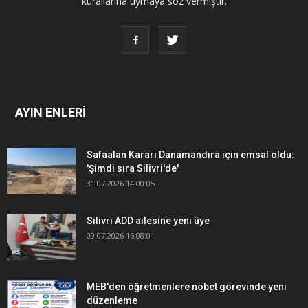
kurallarına uymaya söz vermiştir.
AYIN ENLERİ
Safaalan Kararı Danamandıra için emsal oldu:
'Şimdi sıra Silivri'de'
31.07.2026 14:00:05
Silivri ADD ailesine yeni üye
09.07.2026 16:08:01
MEB'den öğretmenlere nöbet görevinde yeni
düzenleme