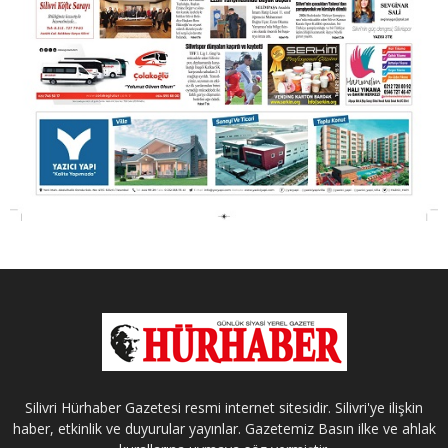
Silivri Hürhaber Gazetesi resmi internet sitesidir. Silivri'ye ilişkin
haber, etkinlik ve duyurular yayınlar. Gazetemiz Basın ilke ve ahlak