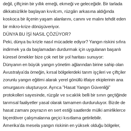
değil, çiftçinin bir yıllık emeği, ekmeği ve geleceğidir. Bir tarlada
dikkatsizlikle başlayan kıvılcım, rüzgârı arkasına aldığında
koskoca bir ilçenin yaşam alanlarını, canını ve malını tehdit eden
bir mikro-krize dönüşüveriyor.
DÜNYA BU İŞİ NASIL ÇÖZÜYOR?
Peki, dünya bu krizle nasıl mücadele ediyor? Yangın riskini sıfıra
indirmek ya da başlamadan durdurmak için uygulanan başarılı
küresel örnekler bize çok net bir yol haritası sunuyor:
Dünyanın en büyük yangın yönetim ağlarından birine sahip olan
Avustralya'da örneğin, kırsal bölgelerdeki tarım işçileri ve çiftçiler
zorunlu yangın eğitimi alarak yerel gönüllü itfaiye ekiplerinin ana
omurgasını oluşturuyor. Ayrıca "Hasat Yangın Güvenliği"
protokolleri sayesinde, rüzgâr ve sıcaklık belli bir sınırı geçtiğinde
tarımsal faaliyetler yasal olarak tamamen durduruluyor. Bizde de
hasat zamanı poyrazın en sert estiği saatlerde mülki amirliklerce
biçerdöver çalışmalarına geçici kısıtlama getirilebilir.
Amerika'da mesela yangın riskinin en yüksek olduğu bölgeler,