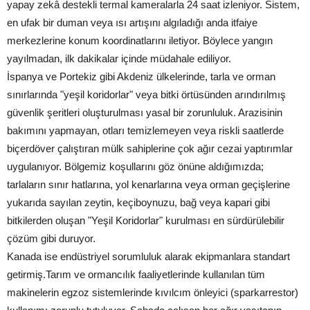
yapay zekâ destekli termal kameralarla 24 saat izleniyor. Sistem,
en ufak bir duman veya ısı artışını algıladığı anda itfaiye
merkezlerine konum koordinatlarını iletiyor. Böylece yangın
yayılmadan, ilk dakikalar içinde müdahale ediliyor.
İspanya ve Portekiz gibi Akdeniz ülkelerinde, tarla ve orman
sınırlarında "yeşil koridorlar" veya bitki örtüsünden arındırılmış
güvenlik şeritleri oluşturulması yasal bir zorunluluk. Arazisinin
bakımını yapmayan, otları temizlemeyen veya riskli saatlerde
biçerdöver çalıştıran mülk sahiplerine çok ağır cezai yaptırımlar
uygulanıyor. Bölgemiz koşullarını göz önüne aldığımızda;
tarlaların sınır hatlarına, yol kenarlarına veya orman geçişlerine
yukarıda sayılan zeytin, keçiboynuzu, bağ veya kapari gibi
bitkilerden oluşan "Yeşil Koridorlar" kurulması en sürdürülebilir
çözüm gibi duruyor.
Kanada ise endüstriyel sorumluluk alarak ekipmanlara standart
getirmiş.Tarım ve ormancılık faaliyetlerinde kullanılan tüm
makinelerin egzoz sistemlerinde kıvılcım önleyici (sparkarrestor)