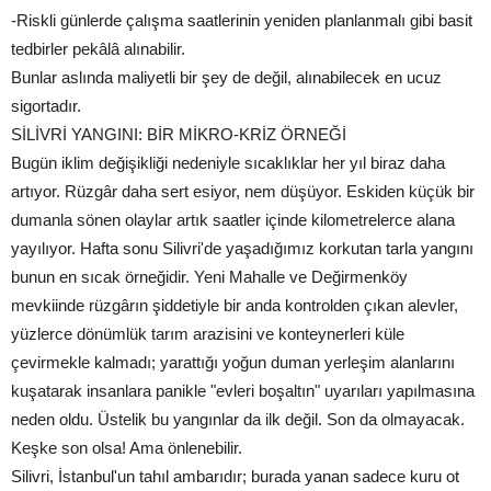
-Riskli günlerde çalışma saatlerinin yeniden planlanmalı gibi basit
tedbirler pekâlâ alınabilir.
Bunlar aslında maliyetli bir şey de değil, alınabilecek en ucuz
sigortadır.
SİLİVRİ YANGINI: BİR MİKRO-KRİZ ÖRNEĞİ
Bugün iklim değişikliği nedeniyle sıcaklıklar her yıl biraz daha
artıyor. Rüzgâr daha sert esiyor, nem düşüyor. Eskiden küçük bir
dumanla sönen olaylar artık saatler içinde kilometrelerce alana
yayılıyor. Hafta sonu Silivri'de yaşadığımız korkutan tarla yangını
bunun en sıcak örneğidir. Yeni Mahalle ve Değirmenköy
mevkiinde rüzgârın şiddetiyle bir anda kontrolden çıkan alevler,
yüzlerce dönümlük tarım arazisini ve konteynerleri küle
çevirmekle kalmadı; yarattığı yoğun duman yerleşim alanlarını
kuşatarak insanlara panikle "evleri boşaltın" uyarıları yapılmasına
neden oldu. Üstelik bu yangınlar da ilk değil. Son da olmayacak.
Keşke son olsa! Ama önlenebilir.
Silivri, İstanbul'un tahıl ambarıdır; burada yanan sadece kuru ot