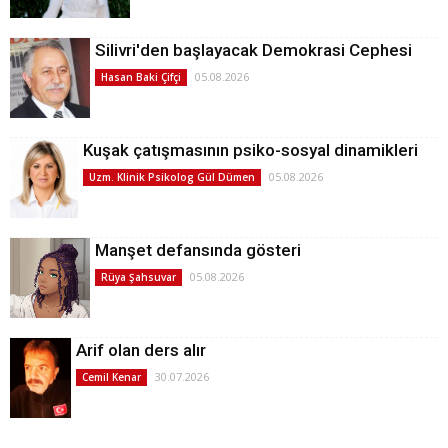
Silivri'den başlayacak Demokrasi Cephesi
05.08.2026
Hasan Baki Çifçi
Kuşak çatışmasının psiko-sosyal dinamikleri
05.08.2026
Uzm. Klinik Psikolog Gül Dümen
Manşet defansında gösteri
05.08.2026
Rüya Şahsuvar
Arif olan ders alır
30.07.2026
Cemil Kenar