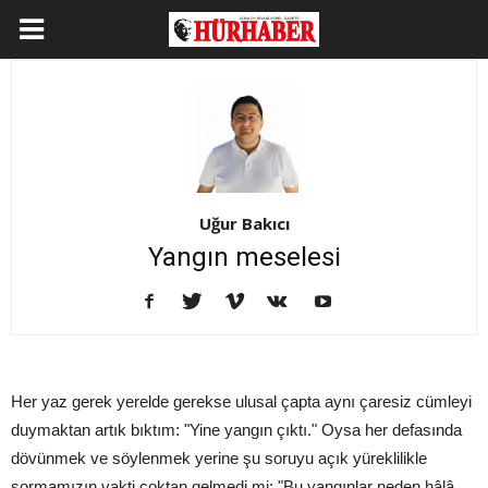
Uğur Bakıcı
Yangın meselesi
Her yaz gerek yerelde gerekse ulusal çapta aynı çaresiz cümleyi
duymaktan artık bıktım: "Yine yangın çıktı." Oysa her defasında
dövünmek ve söylenmek yerine şu soruyu açık yüreklilikle
sormamızın vakti çoktan gelmedi mi: "Bu yangınlar neden hâlâ