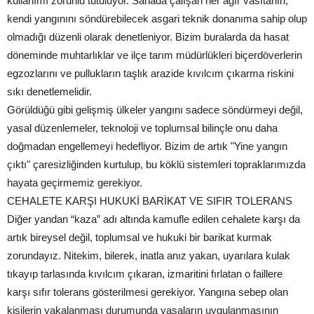
kullanımı zorunlu tutuluyor. Sahada çalışan her ağır vasıtanın,
kendi yangınını söndürebilecek asgari teknik donanıma sahip olup
olmadığı düzenli olarak denetleniyor. Bizim buralarda da hasat
döneminde muhtarlıklar ve ilçe tarım müdürlükleri biçerdöverlerin
egzozlarını ve pullukların taşlık arazide kıvılcım çıkarma riskini
sıkı denetlemelidir.
Görüldüğü gibi gelişmiş ülkeler yangını sadece söndürmeyi değil,
yasal düzenlemeler, teknoloji ve toplumsal bilinçle onu daha
doğmadan engellemeyi hedefliyor. Bizim de artık "Yine yangın
çıktı" çaresizliğinden kurtulup, bu köklü sistemleri topraklarımızda
hayata geçirmemiz gerekiyor.
CEHALETE KARŞI HUKUKİ BARİKAT VE SIFIR TOLERANS
Diğer yandan “kaza” adı altında kamufle edilen cehalete karşı da
artık bireysel değil, toplumsal ve hukuki bir barikat kurmak
zorundayız. Nitekim, bilerek, inatla anız yakan, uyarılara kulak
tıkayıp tarlasında kıvılcım çıkaran, izmaritini fırlatan o faillere
karşı sıfır tolerans gösterilmesi gerekiyor. Yangına sebep olan
kişilerin yakalanması durumunda yasaların uygulanmasının