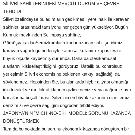
SİLİVRİ SAHİLLERİNDEKİ MEVCUT DURUM VE ÇEVRE
TEHDİDİ
Silivri özelindeyse bu adımların gecikmesi, yerel halk ile karavan
sakinleri arasındaki tansiyonu her geçen gün yükseltiyor. Bugün
Kumluk mevkiinden Selimpaşa sahiline,
Gümüşyaka'danSemizkumlar'a kadar uzanan sahil şeridimiz
karavan yoğunluğu nedeniyle kamusal kullanım kapasitesini
büyük ölçüde kaybetmiş durumda. Daha da ötesikamusal
alanların "kişiselleştirildiğini" görüyoruz. Üstelik bu kontrolsüz
yerleşimin Silivri ekonomisine beklenen katkıyı sağladığı da
söylenemez. Hepsinden öte, bu alanlarda hiçbir altyapı olmadığı
için tuvalet ve mutfak atıklarının gizlice denize veya yağmur suyu
kanallarına boşaltılması, Silivri'nin en büyük kazanımı olan temiz
denizimizi ve çevre sağlığını doğrudan tehdit ediyor.
JAPONYA'NIN "MİCHİ-NO-EKİ" MODELİ: SORUNU KAZANCA
DÖNÜŞTÜRMEK
Tam da bu noktada,bu sorunu ekonomik kazanca dönüştüren bir