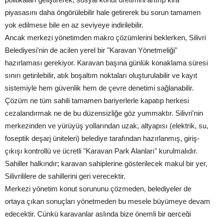
piyasasını daha öngörülebilir hale getirerek bu sorun tamamen
yok edilmese bile en az seviyeye indirilebilir.
Ancak merkezi yönetimden makro çözümlerini beklerken, Silivri
Belediyesi'nin de acilen yerel bir "Karavan Yönetmeliği"
hazırlaması gerekiyor. Karavan başına günlük konaklama süresi
sınırı getirilebilir, atık boşaltım noktaları oluşturulabilir ve kayıt
sistemiyle hem güvenlik hem de çevre denetimi sağlanabilir.
Çözüm ne tüm sahili tamamen bariyerlerle kapatıp herkesi
cezalandırmak ne de bu düzensizliğe göz yummaktır. Silivri'nin
merkezinden ve yürüyüş yollarından uzak, altyapısı (elektrik, su,
foseptik deşarj üniteleri) belediye tarafından hazırlanmış, giriş-
çıkışı kontrollü ve ücretli "Karavan Park Alanları" kurulmalıdır.
Sahiller halkındır; karavan sahiplerine gösterilecek makul bir yer,
Silivrililere de sahillerini geri verecektir.
Merkezi yönetim konut sorununu çözmeden, belediyeler de
ortaya çıkan sonuçları yönetmeden bu mesele büyümeye devam
edecektir. Çünkü karavanlar aslında bize önemli bir gerçeği