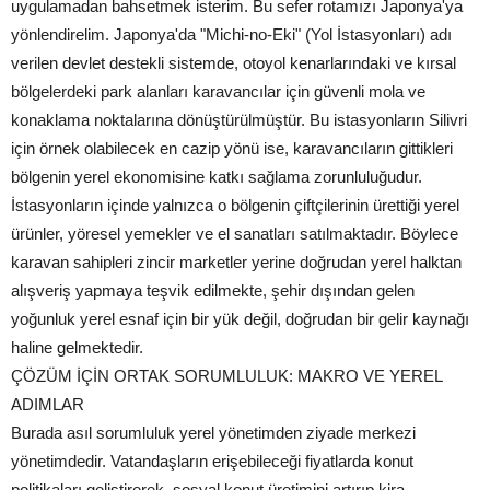
uygulamadan bahsetmek isterim. Bu sefer rotamızı Japonya'ya
yönlendirelim. Japonya'da "Michi-no-Eki" (Yol İstasyonları) adı
verilen devlet destekli sistemde, otoyol kenarlarındaki ve kırsal
bölgelerdeki park alanları karavancılar için güvenli mola ve
konaklama noktalarına dönüştürülmüştür. Bu istasyonların Silivri
için örnek olabilecek en cazip yönü ise, karavancıların gittikleri
bölgenin yerel ekonomisine katkı sağlama zorunluluğudur.
İstasyonların içinde yalnızca o bölgenin çiftçilerinin ürettiği yerel
ürünler, yöresel yemekler ve el sanatları satılmaktadır. Böylece
karavan sahipleri zincir marketler yerine doğrudan yerel halktan
alışveriş yapmaya teşvik edilmekte, şehir dışından gelen
yoğunluk yerel esnaf için bir yük değil, doğrudan bir gelir kaynağı
haline gelmektedir.
ÇÖZÜM İÇİN ORTAK SORUMLULUK: MAKRO VE YEREL
ADIMLAR
Burada asıl sorumluluk yerel yönetimden ziyade merkezi
yönetimdedir. Vatandaşların erişebileceği fiyatlarda konut
politikaları geliştirerek, sosyal konut üretimini artırıp kira