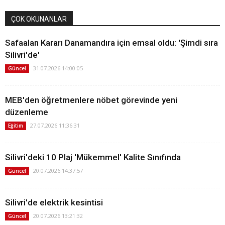
ÇOK OKUNANLAR
Safaalan Kararı Danamandıra için emsal oldu: 'Şimdi sıra
Silivri'de'
31.07.2026 14:00:05
Güncel
MEB'den öğretmenlere nöbet görevinde yeni
düzenleme
27.07.2026 11:36:31
Eğitim
Silivri'deki 10 Plaj 'Mükemmel' Kalite Sınıfında
20.07.2026 14:37:57
Güncel
Silivri'de elektrik kesintisi
20.07.2026 13:21:32
Güncel