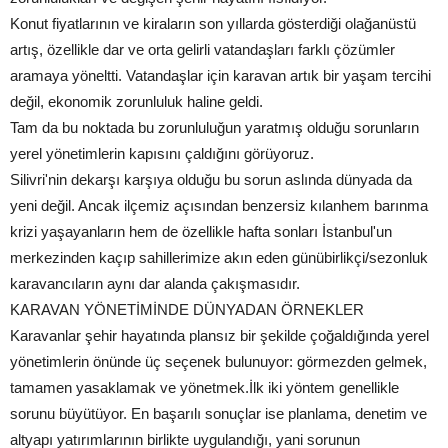
Konut fiyatlarının ve kiraların son yıllarda gösterdiği olağanüstü
artış, özellikle dar ve orta gelirli vatandaşları farklı çözümler
aramaya yöneltti. Vatandaşlar için karavan artık bir yaşam tercihi
değil, ekonomik zorunluluk haline geldi.
Tam da bu noktada bu zorunluluğun yaratmış olduğu sorunların
yerel yönetimlerin kapısını çaldığını görüyoruz.
Silivri'nin dekarşı karşıya olduğu bu sorun aslında dünyada da
yeni değil. Ancak ilçemiz açısından benzersiz kılanhem barınma
krizi yaşayanların hem de özellikle hafta sonları İstanbul'un
merkezinden kaçıp sahillerimize akın eden günübirlikçi/sezonluk
karavancıların aynı dar alanda çakışmasıdır.
KARAVAN YÖNETİMİNDE DÜNYADAN ÖRNEKLER
Karavanlar şehir hayatında plansız bir şekilde çoğaldığında yerel
yönetimlerin önünde üç seçenek bulunuyor: görmezden gelmek,
tamamen yasaklamak ve yönetmek.İlk iki yöntem genellikle
sorunu büyütüyor. En başarılı sonuçlar ise planlama, denetim ve
altyapı yatırımlarının birlikte uygulandığı, yani sorunun