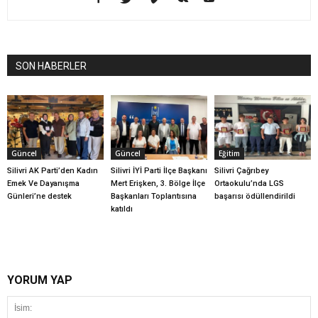
SON HABERLER
Güncel
Güncel
Eğitim
Silivri AK Parti’den Kadın
Silivri İYİ Parti İlçe Başkanı
Silivri Çağrıbey
Emek Ve Dayanışma
Mert Erişken, 3. Bölge İlçe
Ortaokulu’nda LGS
Günleri’ne destek
Başkanları Toplantısına
başarısı ödüllendirildi
katıldı
YORUM YAP