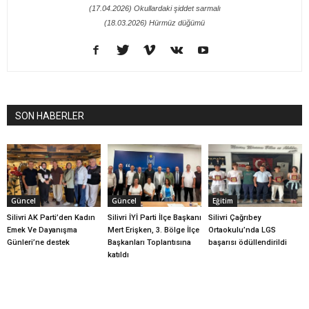
(17.04.2026) Okullardaki şiddet sarmalı
(18.03.2026) Hürmüz düğümü
SON HABERLER
Güncel
Güncel
Eğitim
Silivri AK Parti’den Kadın
Silivri İYİ Parti İlçe Başkanı
Silivri Çağrıbey
Emek Ve Dayanışma
Mert Erişken, 3. Bölge İlçe
Ortaokulu’nda LGS
Günleri’ne destek
Başkanları Toplantısına
başarısı ödüllendirildi
katıldı