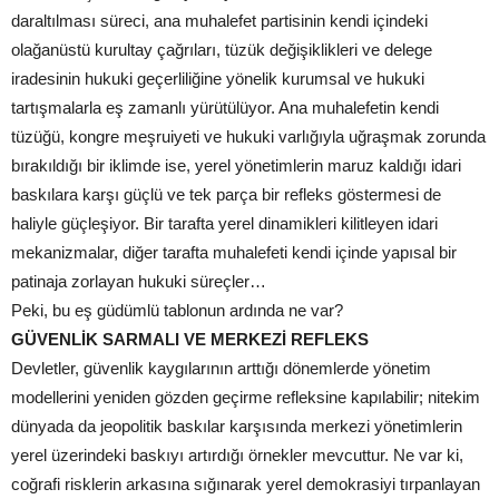
daraltılması süreci, ana muhalefet partisinin kendi içindeki
olağanüstü kurultay çağrıları, tüzük değişiklikleri ve delege
iradesinin hukuki geçerliliğine yönelik kurumsal ve hukuki
tartışmalarla eş zamanlı yürütülüyor. Ana muhalefetin kendi
tüzüğü, kongre meşruiyeti ve hukuki varlığıyla uğraşmak zorunda
bırakıldığı bir iklimde ise, yerel yönetimlerin maruz kaldığı idari
baskılara karşı güçlü ve tek parça bir refleks göstermesi de
haliyle güçleşiyor. Bir tarafta yerel dinamikleri kilitleyen idari
mekanizmalar, diğer tarafta muhalefeti kendi içinde yapısal bir
patinaja zorlayan hukuki süreçler…
Peki, bu eş güdümlü tablonun ardında ne var?
GÜVENLİK SARMALI VE MERKEZİ REFLEKS
Devletler, güvenlik kaygılarının arttığı dönemlerde yönetim
modellerini yeniden gözden geçirme refleksine kapılabilir; nitekim
dünyada da jeopolitik baskılar karşısında merkezi yönetimlerin
yerel üzerindeki baskıyı artırdığı örnekler mevcuttur. Ne var ki,
coğrafi risklerin arkasına sığınarak yerel demokrasiyi tırpanlayan