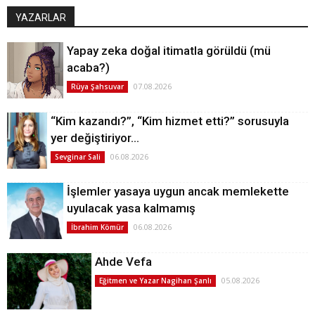
YAZARLAR
Yapay zeka doğal itimatla görüldü (mü
acaba?)
07.08.2026
Rüya Şahsuvar
“Kim kazandı?”, “Kim hizmet etti?” sorusuyla
yer değiştiriyor…
06.08.2026
Sevginar Sali
İşlemler yasaya uygun ancak memlekette
uyulacak yasa kalmamış
06.08.2026
İbrahim Kömür
Ahde Vefa
05.08.2026
Eğitmen ve Yazar Nagihan Şanlı