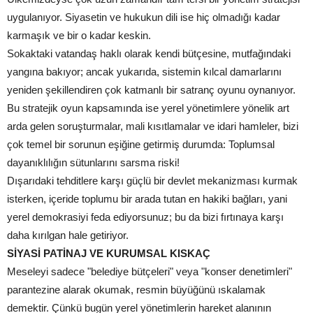
uygulanıyor. Siyasetin ve hukukun dili ise hiç olmadığı kadar
karmaşık ve bir o kadar keskin.
Sokaktaki vatandaş haklı olarak kendi bütçesine, mutfağındaki
yangına bakıyor; ancak yukarıda, sistemin kılcal damarlarını
yeniden şekillendiren çok katmanlı bir satranç oyunu oynanıyor.
Bu stratejik oyun kapsamında ise yerel yönetimlere yönelik art
arda gelen soruşturmalar, mali kısıtlamalar ve idari hamleler, bizi
çok temel bir sorunun eşiğine getirmiş durumda: Toplumsal
dayanıklılığın sütunlarını sarsma riski!
Dışarıdaki tehditlere karşı güçlü bir devlet mekanizması kurmak
isterken, içeride toplumu bir arada tutan en hakiki bağları, yani
yerel demokrasiyi feda ediyorsunuz; bu da bizi fırtınaya karşı
daha kırılgan hale getiriyor.
SİYASİ PATİNAJ VE KURUMSAL KISKAÇ
Meseleyi sadece "belediye bütçeleri" veya "konser denetimleri"
parantezine alarak okumak, resmin büyüğünü ıskalamak
demektir. Çünkü bugün yerel yönetimlerin hareket alanının