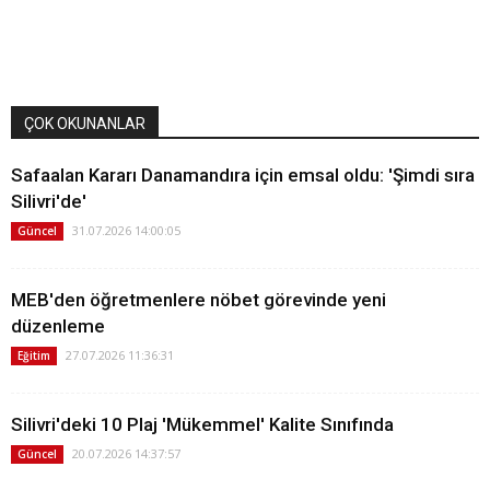
ÇOK OKUNANLAR
Safaalan Kararı Danamandıra için emsal oldu: 'Şimdi sıra
Silivri'de'
31.07.2026 14:00:05
Güncel
MEB'den öğretmenlere nöbet görevinde yeni
düzenleme
27.07.2026 11:36:31
Eğitim
Silivri'deki 10 Plaj 'Mükemmel' Kalite Sınıfında
20.07.2026 14:37:57
Güncel