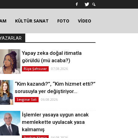
ŞAM
KÜLTÜR SANAT
FOTO
VİDEO
YAZARLAR
Yapay zeka doğal itimatla
görüldü (mü acaba?)
07.08.2026
Rüya Şahsuvar
“Kim kazandı?”, “Kim hizmet etti?”
sorusuyla yer değiştiriyor…
06.08.2026
Sevginar Sali
İşlemler yasaya uygun ancak
memlekette uyulacak yasa
kalmamış
06.08.2026
İbrahim Kömür