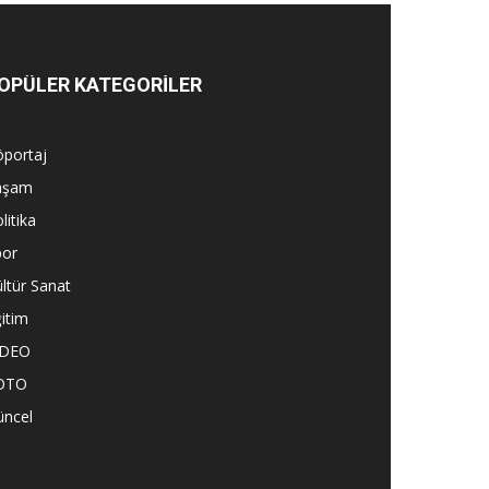
OPÜLER KATEGORİLER
öportaj
aşam
litika
por
ltür Sanat
itim
İDEO
OTO
üncel