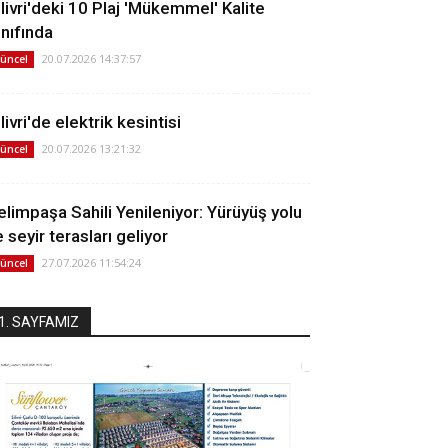
ilivri'deki 10 Plaj 'Mükemmel' Kalite
ınıfında
20.07.2026 14:37:57
üncel
livri'de elektrik kesintisi
20.07.2026 13:21:32
üncel
elimpaşa Sahili Yenileniyor: Yürüyüş yolu
 seyir terasları geliyor
27.07.2026 11:54:24
üncel
1. SAYFAMIZ