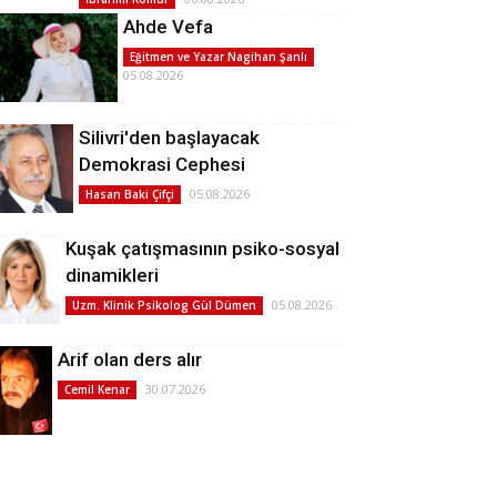
Ahde Vefa
Eğitmen ve Yazar Nagihan Şanlı
05.08.2026
Silivri'den başlayacak
Demokrasi Cephesi
05.08.2026
Hasan Baki Çifçi
Kuşak çatışmasının psiko-sosyal
dinamikleri
05.08.2026
Uzm. Klinik Psikolog Gül Dümen
Arif olan ders alır
30.07.2026
Cemil Kenar