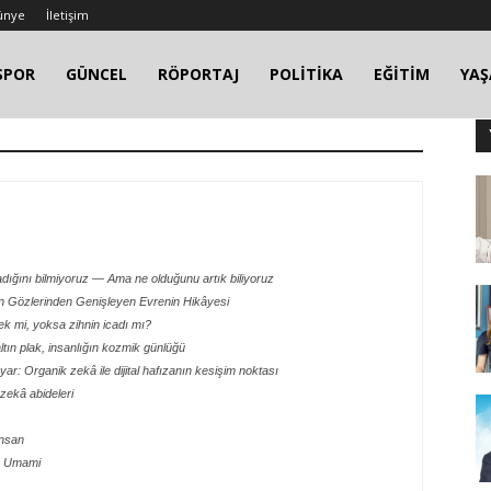
ünye
İletişim
SPOR
GÜNCEL
RÖPORTAJ
POLİTİKA
EĞİTİM
YA
ığını bilmiyoruz — Ama ne olduğunu artık biliyoruz
ın Gözlerinden Genişleyen Evrenin Hikâyesi
 mi, yoksa zihnin icadı mı?
ltın plak, insanlığın kozmik günlüğü
ar: Organik zekâ ile dijital hafızanın kesişim noktası
 zekâ abideleri
insan
e: Umami