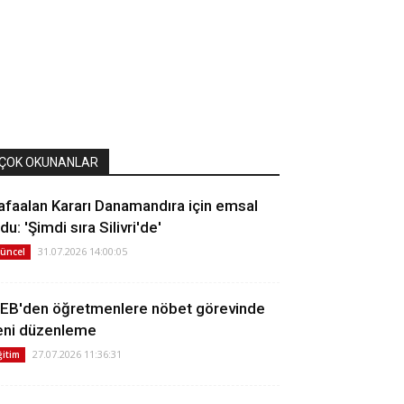
ÇOK OKUNANLAR
afaalan Kararı Danamandıra için emsal
du: 'Şimdi sıra Silivri'de'
31.07.2026 14:00:05
üncel
EB'den öğretmenlere nöbet görevinde
eni düzenleme
27.07.2026 11:36:31
ğitim