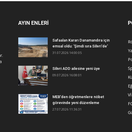
AYIN ENLERİ
P
Safaalan Kararı Danamandıra için
R
emsal oldu: 'Şimdi sıra Silivri'de'
Y
31.07.2026 14:00:05
r.
Po
a
S
Silivri ADD ailesine yeni üye
09.07.2026 16:08:01
Kü
Eğ
V
MEB'den öğretmenlere nöbet
görevinde yeni düzenleme
F
27.07.2026 11:36:31
G