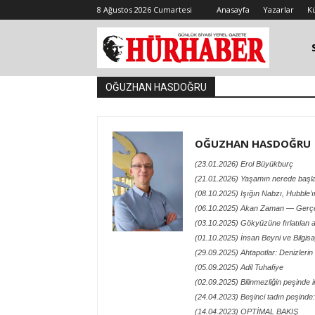
8 Ağustos 2026 Cumartesi
Anasayfa
Yazarlar
K
OĞUZHAN HASDOĞRU
OĞUZHAN HASDOĞRU
(23.01.2026) Erol Büyükburç
(21.01.2026) Yaşamın nerede başlad
(08.10.2025) Işığın Nabzı, Hubble’
(06.10.2025) Akan Zaman — Gerçek
(03.10.2025) Gökyüzüne fırlatılan a
(01.10.2025) İnsan Beyni ve Bilgisay
(29.09.2025) Ahtapotlar: Denizlerin
(05.09.2025) Adil Tuhafiye
(02.09.2025) Bilinmezliğin peşinde 
(24.04.2023) Beşinci tadın peşind
(14.04.2023) OPTİMAL BAKIŞ