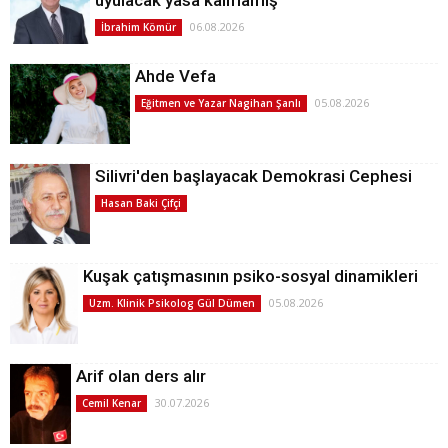
06.08.2026
İbrahim Kömür
Ahde Vefa
05.08.2026
Eğitmen ve Yazar Nagihan Şanlı
Silivri'den başlayacak Demokrasi Cephesi
Hasan Baki Çifçi
Kuşak çatışmasının psiko-sosyal dinamikleri
05.08.2026
Uzm. Klinik Psikolog Gül Dümen
Arif olan ders alır
30.07.2026
Cemil Kenar