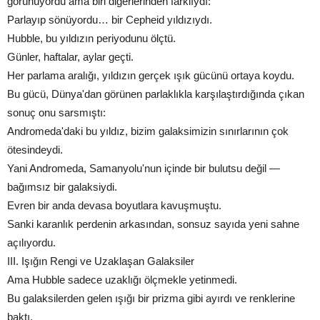
görünüyordu ama biri diğerlerinden farklıydı:
Parlayıp sönüyordu… bir Cepheid yıldızıydı.
Hubble, bu yıldızın periyodunu ölçtü.
Günler, haftalar, aylar geçti.
Her parlama aralığı, yıldızın gerçek ışık gücünü ortaya koydu.
Bu gücü, Dünya'dan görünen parlaklıkla karşılaştırdığında çıkan
sonuç onu sarsmıştı:
Andromeda'daki bu yıldız, bizim galaksimizin sınırlarının çok
ötesindeydi.
Yani Andromeda, Samanyolu'nun içinde bir bulutsu değil —
bağımsız bir galaksiydi.
Evren bir anda devasa boyutlara kavuşmuştu.
Sanki karanlık perdenin arkasından, sonsuz sayıda yeni sahne
açılıyordu.
III. Işığın Rengi ve Uzaklaşan Galaksiler
Ama Hubble sadece uzaklığı ölçmekle yetinmedi.
Bu galaksilerden gelen ışığı bir prizma gibi ayırdı ve renklerine
baktı.