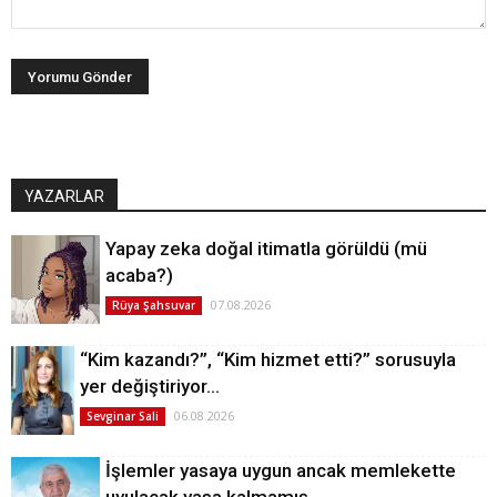
YAZARLAR
Yapay zeka doğal itimatla görüldü (mü
acaba?)
07.08.2026
Rüya Şahsuvar
“Kim kazandı?”, “Kim hizmet etti?” sorusuyla
yer değiştiriyor…
06.08.2026
Sevginar Sali
İşlemler yasaya uygun ancak memlekette
uyulacak yasa kalmamış