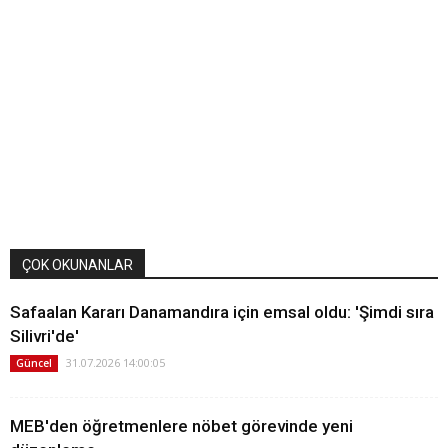
ÇOK OKUNANLAR
Safaalan Kararı Danamandıra için emsal oldu: 'Şimdi sıra
Silivri'de'
31.07.2026 14:00:05
Güncel
MEB'den öğretmenlere nöbet görevinde yeni