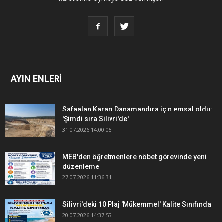
AYIN ENLERİ
Safaalan Kararı Danamandıra için emsal oldu:
'Şimdi sıra Silivri'de'
31.07.2026 14:00:05
MEB'den öğretmenlere nöbet görevinde yeni
düzenleme
27.07.2026 11:36:31
Silivri'deki 10 Plaj 'Mükemmel' Kalite Sınıfında
20.07.2026 14:37:57