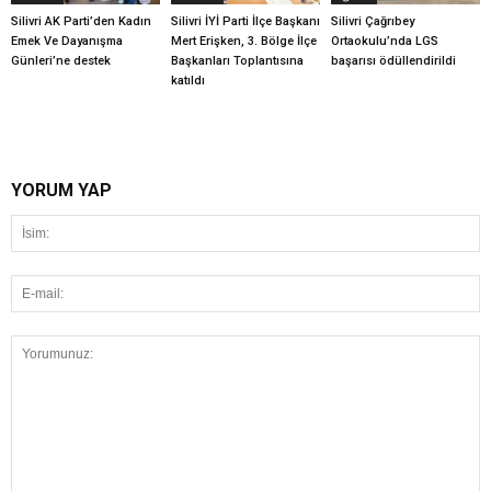
Silivri AK Parti’den Kadın
Silivri İYİ Parti İlçe Başkanı
Silivri Çağrıbey
Emek Ve Dayanışma
Mert Erişken, 3. Bölge İlçe
Ortaokulu’nda LGS
Günleri’ne destek
Başkanları Toplantısına
başarısı ödüllendirildi
katıldı
YORUM YAP