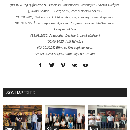
(08.10.2025) Işığın Nabzı, Hubble’ın Gözlerinden Genişleyen Evrenin Hikâyesi
() Akan Zaman — Gerçek mi, yoksa zihnin icadı mı?
(03.10.2025) Gökyüzüne fırlatılan altın plak, insanlığın kozmik günlüğü
(01.10.2025) İnsan Beyni ve Bilgisayar: Organik zekâ ile dijital hafızanın
kesişim noktası
(29.09.2025) Ahtapotlar: Denizlerin zekâ abideleri
(05.09.2025) Adil Tuhafiye
(02.09.2025) Bilinmezliğin peşinde insan
(24.04.2023) Beşinci tadın peşinde: Umami
SON HABERLER
Güncel
Güncel
Eğitim