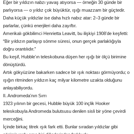
Eğer bir yıldızın nabzı yavaş atıyorsa — örneğin 30 günde bir
parlıyorsa — o yıldız çok büyüktür, ışığı muazzam bir güçtedir.
Daha küçük yıldızlar ise daha hızlı nabız atar: 2–3 günde bir
parlarlar, çünkü enerjileri daha zayıftır.
Amerikalı gökbilimci Henrietta Leavitt, bu ilişkiyi 1908'de keşfetti:
“Bir yıldızın parlayıp sönme süresi, onun gerçek parlaklığıyla
doğru orantılıdır.”
Bu keşif, Hubble'ın teleskobuna düşen her ışığı bir ölçü birimine
dönüştürdü.
Artık gökyüzüne bakarken sadece bir ışık noktası görmüyordu; o
ışığın ritminden yıldızın kaç milyar kilometre uzakta olduğunu
anlayabiliyordu.
II. Andromeda'nın Sırrı
1923 yılının bir gecesi, Hubble büyük 100 inçlik Hooker
teleskobuyla Andromeda bulutsusu denilen sisli bir yöne çevirdi
merceğini.
İçinde birkaç titrek ışık fark etti. Bunlar sıradan yıldızlar gibi