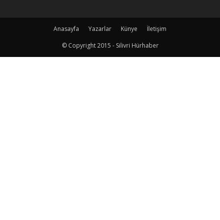
Anasayfa
Yazarlar
Künye
İletişim
© Copyright 2015 - Silivri Hürhaber