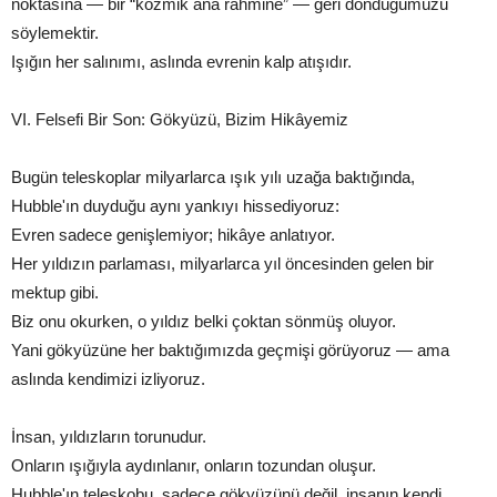
noktasına — bir “kozmik ana rahmine” — geri döndüğümüzü
söylemektir.
Işığın her salınımı, aslında evrenin kalp atışıdır.
VI. Felsefi Bir Son: Gökyüzü, Bizim Hikâyemiz
Bugün teleskoplar milyarlarca ışık yılı uzağa baktığında,
Hubble'ın duyduğu aynı yankıyı hissediyoruz:
Evren sadece genişlemiyor; hikâye anlatıyor.
Her yıldızın parlaması, milyarlarca yıl öncesinden gelen bir
mektup gibi.
Biz onu okurken, o yıldız belki çoktan sönmüş oluyor.
Yani gökyüzüne her baktığımızda geçmişi görüyoruz — ama
aslında kendimizi izliyoruz.
İnsan, yıldızların torunudur.
Onların ışığıyla aydınlanır, onların tozundan oluşur.
Hubble'ın teleskobu, sadece gökyüzünü değil, insanın kendi