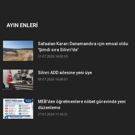
AYIN ENLERİ
Safaalan Kararı Danamandıra için emsal oldu:
'Şimdi sıra Silivri'de'
31.07.2026 14:00:05
Silivri ADD ailesine yeni üye
09.07.2026 16:08:01
MEB'den öğretmenlere nöbet görevinde yeni
düzenleme
27.07.2026 11:36:31