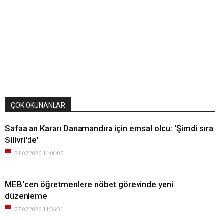
ÇOK OKUNANLAR
Safaalan Kararı Danamandıra için emsal oldu: 'Şimdi sıra
Silivri'de'
31.07.2026 14:00:05
MEB'den öğretmenlere nöbet görevinde yeni
düzenleme
27.07.2026 11:36:31