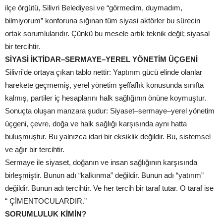
ilçe örgütü, Silivri Belediyesi ve “görmedim, duymadım,
bilmiyorum” konforuna sığınan tüm siyasi aktörler bu sürecin
ortak sorumlularıdır. Çünkü bu mesele artık teknik değil; siyasal
bir tercihtir.
SİYASİ İKTİDAR–SERMAYE–YEREL YÖNETİM ÜÇGENİ
Silivri'de ortaya çıkan tablo nettir: Yaptırım gücü elinde olanlar
harekete geçmemiş, yerel yönetim şeffaflık konusunda sınıfta
kalmış, partiler iç hesaplarını halk sağlığının önüne koymuştur.
Sonuçta oluşan manzara şudur: Siyaset–sermaye–yerel yönetim
üçgeni, çevre, doğa ve halk sağlığı karşısında aynı hatta
buluşmuştur. Bu yalnızca idari bir eksiklik değildir. Bu, sistemsel
ve ağır bir tercihtir.
Sermaye ile siyaset, doğanın ve insan sağlığının karşısında
birleşmiştir. Bunun adı “kalkınma” değildir. Bunun adı “yatırım”
değildir. Bunun adı tercihtir. Ve her tercih bir taraf tutar. O taraf ise
“ ÇİMENTOCULARDIR.”
SORUMLULUK KİMİN?