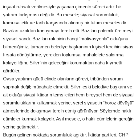
inşaat ruhsatı verilmesiyle yaşanan çimento süreci artık bir
yatırım tartışması değildir. Bu mesele; siyasal sorumluluk,
kamusal etik ve tarih karşısında alınmış bir tutum meselesidir.
Bazıları uzaktan konuşmayı tercih etti. Bazıları polemik üretmeyi
siyaset sandı. Bazıları rakibinin hangi “motivasyonla” olduğunu
bilmediğimiz, tamamen belediye başkanının kişisel tercihini siyasi
fırsata dönüştürme, yerelden toplumsal muhalefete saldırma
kolaycılığını, Silivri'nin geleceğini korumaktan daha kıymetli
gördüler.
Oysa yaptırım gücü elinde olanların görevi, tribünden yorum
yapmak değil; müdahale etmekti. Silivri eski belediye başkanı ve
ait olduğu siyasi iktidarın temsilcileri hem bireysel hem de siyasal
sorumluluklarını kullanmak yerine, yerel siyasetin “horoz dövüşü”
atmosferinde dolaşmayı tercih etmiş görünüyor. Söylemde haklı
cümleler kurmak kolaydır. Asıl mesele, o haklı cümlelerin gereğini
yerine getirmektir.
Bugün gelinen noktada sorumluluk açıktır. İktidar partileri, CHP