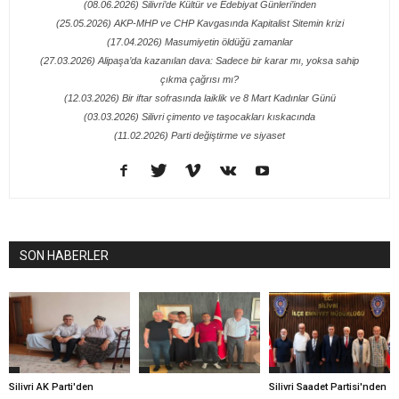
(08.06.2026) Silivri’de Kültür ve Edebiyat Günleri’inden
(25.05.2026) AKP-MHP ve CHP Kavgasında Kapitalist Sitemin krizi
(17.04.2026) Masumiyetin öldüğü zamanlar
(27.03.2026) Alipaşa’da kazanılan dava: Sadece bir karar mı, yoksa sahip
çıkma çağrısı mı?
(12.03.2026) Bir iftar sofrasında laiklik ve 8 Mart Kadınlar Günü
(03.03.2026) Silivri çimento ve taşocakları kıskacında
(11.02.2026) Parti değiştirme ve siyaset
SON HABERLER
Silivri AK Parti'den
Silivri Saadet Partisi'nden