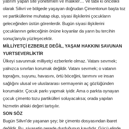
yatırım yapan site yönetimleri ve malikler… Ve tabii ki öncelikli
olarak Silivri ve bölgede yaşayan doğrudan Çimentonun başta toz
ve partiküllerine muhatap olup, siyasi ilişkilerini çocukların
geleceğinden üstün görenlerdir. Bugün siyasi ilişkilerini
çocuklarının geleceğinin önüne koyanlar da yarın bu tercihin
sonuçlarıyla yüzleşecektir.
MİLLİYETÇİ EZBERLE DEĞİL, YAŞAM HAKKINI SAVUNAN
YURTSEVERLİKTİR
Ülkeyi savunmak milliyetçi ezberlerle olmaz. Vatanı sevmek;
yalnızca sınırları korumak değildir. Vatanı sevmek; o vatanın
toprağını, suyunu, havasını, örtü böceğini, tarımını ve insan
sağlığını ulusal ve uluslararası sermayenin aç gözlüğünden
korumaktır. Çocuk parkı yapmak iyidir. Ama o parkta oynayan
çocuk çimento tozu partikülleri soluyacaksa; orada yapılan
hizmetin ahlaki değeri tartışılır.
SON SÖZ
Bugün Silivri'de yaşanan şey; bir çimento dosyasından ibaret
değildir. Bu, siyasetin nerede durduğunun kaydıdır. Gücü elinde