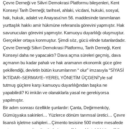
Çevre Derneği ve Silivri Demokrasi Platformu bileşenleri, Kent
Konseyi Tarih Derneği; tarihsel, ahlaki, vicdani, hukuki, sosyal,
hak, hukuk, adalet ve Anayasa'nın 56. maddesinde tanımlanan
yurttaşlık hakkı amir hükmüne referansla görevini yapmıştır. Hak
savunucuları görevini yapmıştır. Kamuoyu duyarlılığı oluşmuştur.
Gerçekler ortaya konmuştur. Şimdi söz, gücü elinde tutanlardadır.
Çevre Derneği Silivri Demokrasi Platformu, Tarih Derneği, Kent
Konseyi daha ne yapacaktı? Dava açma süreleri geçmiş, dava
açmanın bu kadar pahalı ve hak aramanın ekonomik güce göre
şekillendiği, devletin bütün kurumlarının “ olur” imzasıyla “SİYASİ
İKTİDAR–SERMAYE–YEREL YÖNETİM ÜÇGENİ”yle saf
tutmuş güçlere karşı kamuoyu duyarlılığından başka ne
yapabilirdi? Ki imkân ve olanaklarla yasal ne gerekiyorsa
yapılmıştır.
Bir adım sonrası özellikle şunlardır: Çanta, Değirmenköy,
Gümüşyaka sakinleri… Yüzlerce dönüm tarımsal üretici… Çevre
lisanslı işletme sahipleri…Çimento tesisine 500 metre mesafede