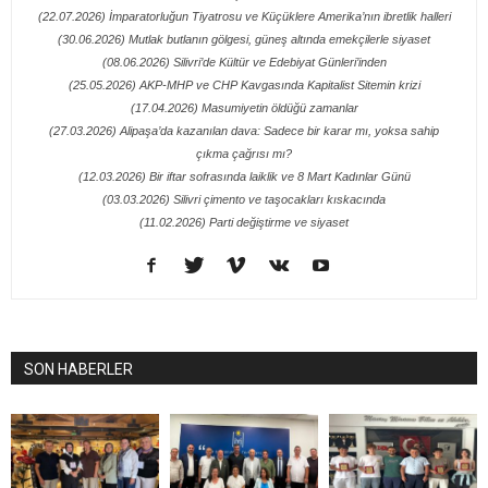
(22.07.2026) İmparatorluğun Tiyatrosu ve Küçüklere Amerika’nın ibretlik halleri
(30.06.2026) Mutlak butlanın gölgesi, güneş altında emekçilerle siyaset
(08.06.2026) Silivri’de Kültür ve Edebiyat Günleri’inden
(25.05.2026) AKP-MHP ve CHP Kavgasında Kapitalist Sitemin krizi
(17.04.2026) Masumiyetin öldüğü zamanlar
(27.03.2026) Alipaşa’da kazanılan dava: Sadece bir karar mı, yoksa sahip
çıkma çağrısı mı?
(12.03.2026) Bir iftar sofrasında laiklik ve 8 Mart Kadınlar Günü
(03.03.2026) Silivri çimento ve taşocakları kıskacında
(11.02.2026) Parti değiştirme ve siyaset
SON HABERLER