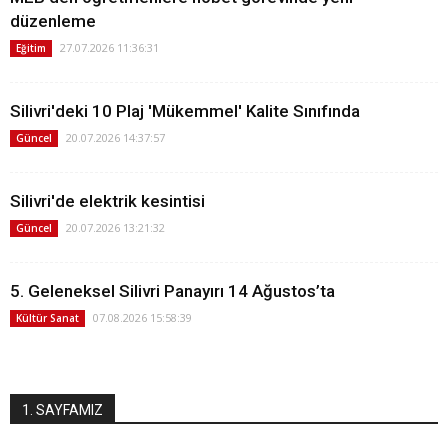
düzenleme
27.07.2026 11:36:31
Eğitim
Silivri'deki 10 Plaj 'Mükemmel' Kalite Sınıfında
20.07.2026 14:37:57
Güncel
Silivri'de elektrik kesintisi
20.07.2026 13:21:32
Güncel
5. Geleneksel Silivri Panayırı 14 Ağustos’ta
07.08.2026 15:58:39
Kültür Sanat
1. SAYFAMIZ