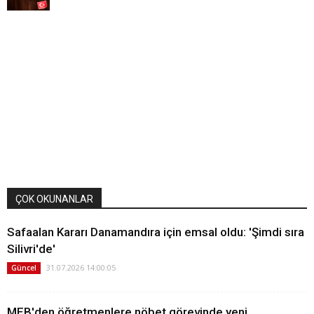
ÇOK OKUNANLAR
Safaalan Kararı Danamandıra için emsal oldu: 'Şimdi sıra
Silivri'de'
31.07.2026 14:00:05
Güncel
MEB'den öğretmenlere nöbet görevinde yeni