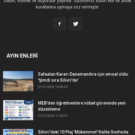
haber, etkinlik ve duyurular yayınlar. Gazetemiz Basın ilke ve ahlak
kurallarına uymaya söz vermiştir.
AYIN ENLERİ
Safaalan Kararı Danamandıra için emsal oldu:
'Şimdi sıra Silivri'de'
31.07.2026 14:00:05
MEB'den öğretmenlere nöbet görevinde yeni
düzenleme
27.07.2026 11:36:31
Silivri'deki 10 Plaj 'Mükemmel' Kalite Sınıfında