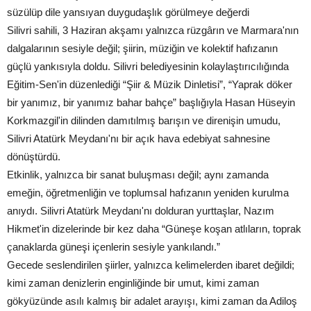
süzülüp dile yansıyan duygudaşlık görülmeye değerdi
Silivri sahili, 3 Haziran akşamı yalnızca rüzgârın ve Marmara'nın
dalgalarının sesiyle değil; şiirin, müziğin ve kolektif hafızanın
güçlü yankısıyla doldu. Silivri belediyesinin kolaylaştırıcılığında
Eğitim-Sen'in düzenlediği “Şiir & Müzik Dinletisi”, “Yaprak döker
bir yanımız, bir yanımız bahar bahçe” başlığıyla Hasan Hüseyin
Korkmazgil'in dilinden damıtılmış barışın ve direnişin umudu,
Silivri Atatürk Meydanı'nı bir açık hava edebiyat sahnesine
dönüştürdü.
Etkinlik, yalnızca bir sanat buluşması değil; aynı zamanda
emeğin, öğretmenliğin ve toplumsal hafızanın yeniden kurulma
anıydı. Silivri Atatürk Meydanı'nı dolduran yurttaşlar, Nazım
Hikmet'in dizelerinde bir kez daha “Güneşe koşan atlıların, toprak
çanaklarda güneşi içenlerin sesiyle yankılandı.”
Gecede seslendirilen şiirler, yalnızca kelimelerden ibaret değildi;
kimi zaman denizlerin enginliğinde bir umut, kimi zaman
gökyüzünde asılı kalmış bir adalet arayışı, kimi zaman da Adiloş