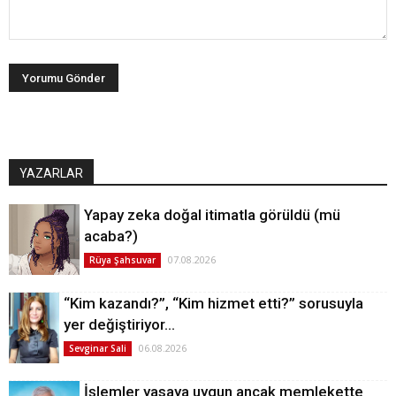
YAZARLAR
Yapay zeka doğal itimatla görüldü (mü
acaba?)
07.08.2026
Rüya Şahsuvar
“Kim kazandı?”, “Kim hizmet etti?” sorusuyla
yer değiştiriyor…
06.08.2026
Sevginar Sali
İşlemler yasaya uygun ancak memlekette