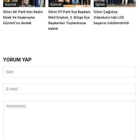
Güncel
Güncel
Eğitim
Silivri AK Parti’den Kadın
Silivri İYİ Parti İlçe Başkanı
Silivri Çağrıbey
Emek Ve Dayanışma
Mert Erişken, 3. Bölge İlçe
Ortaokulu’nda LGS
Günleri’ne destek
Başkanları Toplantısına
başarısı ödüllendirildi
katıldı
YORUM YAP