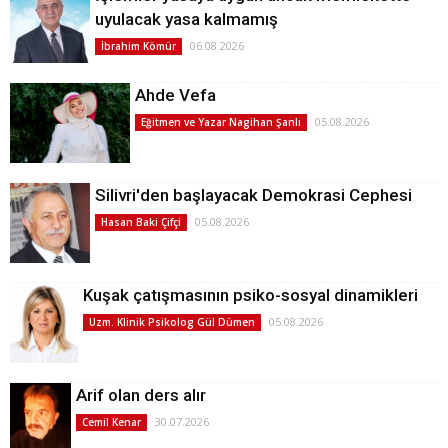
uyulacak yasa kalmamış
06.08.2026
İbrahim Kömür
Ahde Vefa
05.08.2026
Eğitmen ve Yazar Nagihan Şanlı
Silivri'den başlayacak Demokrasi Cephesi
05.08.2026
Hasan Baki Çifçi
Kuşak çatışmasının psiko-sosyal dinamikleri
05.08.2026
Uzm. Klinik Psikolog Gül Dümen
Arif olan ders alır
30.07.2026
Cemil Kenar