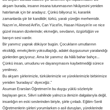
akşam burada, insanın insana tutunmasının hikâyesini yeniden
hatırlamak için bir aradayız. Çünkü biliyoruz ki, karanlık
zamanlarda şiir bir kandildir; türkü, yaralı yüreğin merhemidir.
Nazım'ın, Ahmed Arif'in, Can Yücel'in, Hasan Hüseyin'in ve nice
güzel insanın dizelerinde; ekmeğin, sevdanın, özgürlüğün ve
barışın sesi vardır.
Bir yanımız yaprak döküyor bugün. Çocukların umutlarının
eksildiği, emekçilerin yoksullaştığı, adalet duygusunun yaralandığı
günlerden geçiyoruz. Ama bir yanımız da hâlâ bahar bahçe...
Çünkü insan, umudunu ve dayanışmasını kaybetmediği sürece
yenilmez.
Bu akşam şiirlerimizle, türkülerimizle ve yüreklerimizle birbirimize
yeniden 'buradayız' diyeceğiz."
Asuman Erarslan Öğretmen'in bu duygu yüklü sözleriyle
başlayan gece, Silivri sahilinde yalnızca denizin dalgalarıyla değil,
insanlığın en eski seslerinden biriyle, şiirle çınladı. Eğitim-Senli
Öğretmenlerin şiirleri yorumlarken o asil duruşları, yüreklerinde