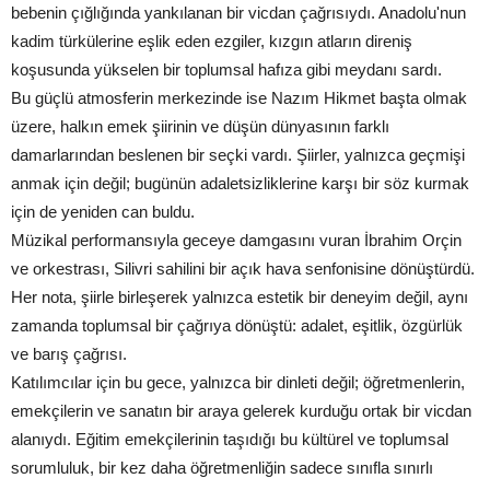
bebenin çığlığında yankılanan bir vicdan çağrısıydı. Anadolu'nun
kadim türkülerine eşlik eden ezgiler, kızgın atların direniş
koşusunda yükselen bir toplumsal hafıza gibi meydanı sardı.
Bu güçlü atmosferin merkezinde ise Nazım Hikmet başta olmak
üzere, halkın emek şiirinin ve düşün dünyasının farklı
damarlarından beslenen bir seçki vardı. Şiirler, yalnızca geçmişi
anmak için değil; bugünün adaletsizliklerine karşı bir söz kurmak
için de yeniden can buldu.
Müzikal performansıyla geceye damgasını vuran İbrahim Orçin
ve orkestrası, Silivri sahilini bir açık hava senfonisine dönüştürdü.
Her nota, şiirle birleşerek yalnızca estetik bir deneyim değil, aynı
zamanda toplumsal bir çağrıya dönüştü: adalet, eşitlik, özgürlük
ve barış çağrısı.
Katılımcılar için bu gece, yalnızca bir dinleti değil; öğretmenlerin,
emekçilerin ve sanatın bir araya gelerek kurduğu ortak bir vicdan
alanıydı. Eğitim emekçilerinin taşıdığı bu kültürel ve toplumsal
sorumluluk, bir kez daha öğretmenliğin sadece sınıfla sınırlı