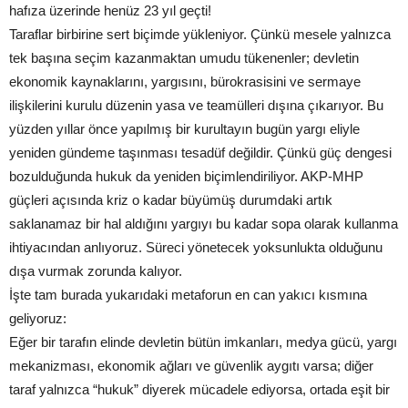
hafıza üzerinde henüz 23 yıl geçti!
Taraflar birbirine sert biçimde yükleniyor. Çünkü mesele yalnızca
tek başına seçim kazanmaktan umudu tükenenler; devletin
ekonomik kaynaklarını, yargısını, bürokrasisini ve sermaye
ilişkilerini kurulu düzenin yasa ve teamülleri dışına çıkarıyor. Bu
yüzden yıllar önce yapılmış bir kurultayın bugün yargı eliyle
yeniden gündeme taşınması tesadüf değildir. Çünkü güç dengesi
bozulduğunda hukuk da yeniden biçimlendiriliyor. AKP-MHP
güçleri açısında kriz o kadar büyümüş durumdaki artık
saklanamaz bir hal aldığını yargıyı bu kadar sopa olarak kullanma
ihtiyacından anlıyoruz. Süreci yönetecek yoksunlukta olduğunu
dışa vurmak zorunda kalıyor.
İşte tam burada yukarıdaki metaforun en can yakıcı kısmına
geliyoruz:
Eğer bir tarafın elinde devletin bütün imkanları, medya gücü, yargı
mekanizması, ekonomik ağları ve güvenlik aygıtı varsa; diğer
taraf yalnızca “hukuk” diyerek mücadele ediyorsa, ortada eşit bir