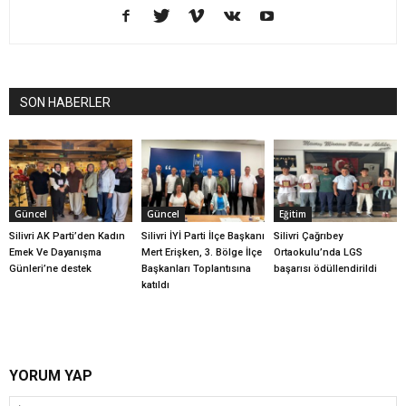
SON HABERLER
Güncel
Güncel
Eğitim
Silivri AK Parti’den Kadın
Silivri İYİ Parti İlçe Başkanı
Silivri Çağrıbey
Emek Ve Dayanışma
Mert Erişken, 3. Bölge İlçe
Ortaokulu’nda LGS
Günleri’ne destek
Başkanları Toplantısına
başarısı ödüllendirildi
katıldı
YORUM YAP