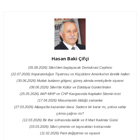
Hasan Baki Çifçi
(05.08.2026) Silivri'den başlayacak Demokrasi Cephesi
(22.07.2026) İmparatorluğun Tiyatrosu ve Küçüklere Amerika’nın ibretlik halleri
(30.06.2026) Mutlak butlanın gölgesi, güneş altında emekçilerle siyaset
(08.06.2026) Silivri’de Kültür ve Edebiyat Günleri’inden
(25.05.2026) AKP-MHP ve CHP Kavgasında Kapitalist Sitemin krizi
(17.04.2026) Masumiyetin öldüğü zamanlar
(27.03.2026) Alipaşa’da kazanılan dava: Sadece bir karar mı, yoksa sahip
çıkma çağrısı mı?
(12.03.2026) Bir iftar sofrasında laiklik ve 8 Mart Kadınlar Günü
(03.03.2026) Silivri çimento ve taşocakları kıskacında
(11.02.2026) Parti değiştirme ve siyaset