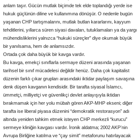
anlam taşır. Gücün mutlak biçimde tek elde toplandığı yerde ise
hukuk güçlünün diline ve kullanımına dönüşür. O nedenle bugün
yaşanan CHP tartışmalarını, mutlak butlan kararlarını, kayyum
tehditlerini, yıllarca süren siyasi davaları, tutuklamaları ya da yargı
mühendisliklerini yalnızca “hukuki süreçler” diye okumak büyük
bir yanılsama, hem de anlamsızdır.
Ortada çok daha büyük bir kavga vardır.
Bu kavga, emekçi sınıflarla sermaye düzeni arasında yaşanan
tarihsel bir sınıf mücadelesi değildir henüz. Daha çok kapitalist
düzenin farklı çıkar grupları arasındaki iktidar paylaşım savaşına
denk düşen kavganın kendisidir. Bir tarafta siyasal İslamcı,
ümmetçi, milliyetçi ve güvenlikçi devlet anlayışıyla iktidarı
bırakmamak için her yolu mübah gören AKP-MHP ekseni; diğer
tarafta ise liberal piyasa düzenini “demokratik restorasyon” adı
altında yeniden tahkim etmek isteyen CHP merkezli “kurucu”
sermeye kliniğin kavgası vardır. İronik aldatma; 2002 AKP'nin
Avrupa Birliğine katılma ve “çay simit” metaforunu hatırlayacak