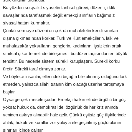
Bu yüzden sosyalist siyasetin tarihsel görevi, düzen içi klik
savaşlarında taraflaşmak değil; emekçi sınıfların bağımsız
siyasal hattını kurmaktır.
Çünkü sermaye düzeni en çok da muhalefetin kendi sınırları
dışına çıkmasından korkar. Türk ve Kürt emekçilerin, laik ve
muhafazakâr yoksulların, gençlerin, kadınların, işsizlerin ortak
sınıfsal çıkar temelinde birleşmesi; bu düzen açısından en büyük
tehdittir. Bu nedenle sistem sürekli kutuplaştırır. Sürekli korku
üretir. Sürekli taraf olmaya zorlar.
Ve böylece insanlar, ellerindeki bıçağın bile alınmış olduğunu fark
etmeden, yalnızca silahı tutanın kim olacağı üzerine tartışmaya
başlar.
Oysa gerçek mesele şudur: Emekçi halkın elinde örgütlü bir güç
yoksa; hukuk da, demokrasi de, özgürlük de her kriz anında
yeniden askıya alınabilir hale gelir. Çünkü eşitsiz güç ilişkilerinde
ahlak, hukuk ve kurallar zor yoluyla ele geçirilmiş güçlü olanın
sınırları içinde çalışır.