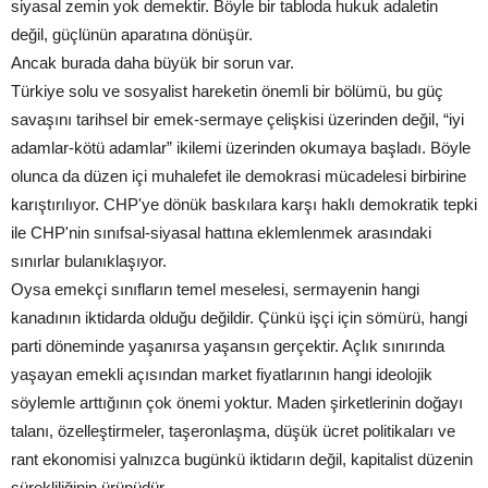
siyasal zemin yok demektir. Böyle bir tabloda hukuk adaletin
değil, güçlünün aparatına dönüşür.
Ancak burada daha büyük bir sorun var.
Türkiye solu ve sosyalist hareketin önemli bir bölümü, bu güç
savaşını tarihsel bir emek-sermaye çelişkisi üzerinden değil, “iyi
adamlar-kötü adamlar” ikilemi üzerinden okumaya başladı. Böyle
olunca da düzen içi muhalefet ile demokrasi mücadelesi birbirine
karıştırılıyor. CHP'ye dönük baskılara karşı haklı demokratik tepki
ile CHP'nin sınıfsal-siyasal hattına eklemlenmek arasındaki
sınırlar bulanıklaşıyor.
Oysa emekçi sınıfların temel meselesi, sermayenin hangi
kanadının iktidarda olduğu değildir. Çünkü işçi için sömürü, hangi
parti döneminde yaşanırsa yaşansın gerçektir. Açlık sınırında
yaşayan emekli açısından market fiyatlarının hangi ideolojik
söylemle arttığının çok önemi yoktur. Maden şirketlerinin doğayı
talanı, özelleştirmeler, taşeronlaşma, düşük ücret politikaları ve
rant ekonomisi yalnızca bugünkü iktidarın değil, kapitalist düzenin
sürekliliğinin ürünüdür.