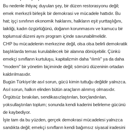
Bu nedenle ihtiyaç duyulan şey, bir düzen restorasyonu değil;
emek merkezli birleşik bir demokrasi ve mücadele hattıdır. Bu
hat; işçi sınıfının ekonomik haklarını, halkların eşit yurttaşlığını,
laikliği, kadın özgürlüğünü, doğanın korunmasını ve kamucu bir
toplumsal düzeni aynı program içinde savunabilmelidir.
CHP bu mücadelenin merkezine değil, olsa olsa belirli demokratik
başlıklarda temas kurulabilecek bir alanına dönüşebilir. Çünkü
emekçi sınıfların kurtuluşu, kapitalizmin daha “ılımlı” ya da daha
“modern” bir yönetim biçiminde değil; sömürü düzeninin ortadan
kaldırılmasıdır.
Bugün Türkiye'de asıl sorun, gücü kimin tuttuğu değildir yalnızca.
Asıl sorun, halkın elinden bütün araçların alınmış olmasıdır.
Örgütsüz bırakılan, sendikasızlaştırılan, borçlandırılan,
yoksullaştırılan toplum; sonunda kendi kaderini belirleme gücünü
de kaybediyor.
İşte tam da bu yüzden, gerçek demokrasi mücadelesi yalnızca
sandıkta değil; emekçi sınıfların kendi bağımsız siyasal iradesini