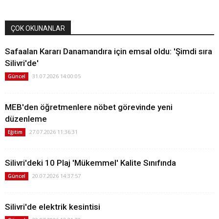
ÇOK OKUNANLAR
Safaalan Kararı Danamandıra için emsal oldu: 'Şimdi sıra
Silivri'de'
31.07.2026 14:00:05
Güncel
MEB'den öğretmenlere nöbet görevinde yeni
düzenleme
27.07.2026 11:36:31
Eğitim
Silivri'deki 10 Plaj 'Mükemmel' Kalite Sınıfında
20.07.2026 14:37:57
Güncel
Silivri'de elektrik kesintisi