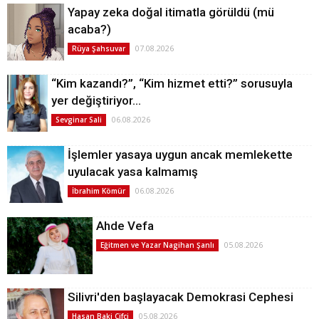
Yapay zeka doğal itimatla görüldü (mü
acaba?)
07.08.2026
Rüya Şahsuvar
“Kim kazandı?”, “Kim hizmet etti?” sorusuyla
yer değiştiriyor…
06.08.2026
Sevginar Sali
İşlemler yasaya uygun ancak memlekette
uyulacak yasa kalmamış
06.08.2026
İbrahim Kömür
Ahde Vefa
05.08.2026
Eğitmen ve Yazar Nagihan Şanlı
Silivri'den başlayacak Demokrasi Cephesi
05.08.2026
Hasan Baki Çifçi