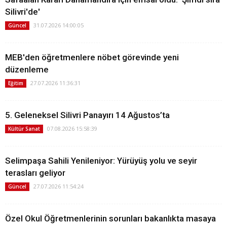
Silivri'de'
31.07.2026 14:00:05
Güncel
MEB'den öğretmenlere nöbet görevinde yeni
düzenleme
27.07.2026 11:36:31
Eğitim
5. Geleneksel Silivri Panayırı 14 Ağustos’ta
07.08.2026 15:58:39
Kültür Sanat
Selimpaşa Sahili Yenileniyor: Yürüyüş yolu ve seyir
terasları geliyor
27.07.2026 11:54:24
Güncel
Özel Okul Öğretmenlerinin sorunları bakanlıkta masaya