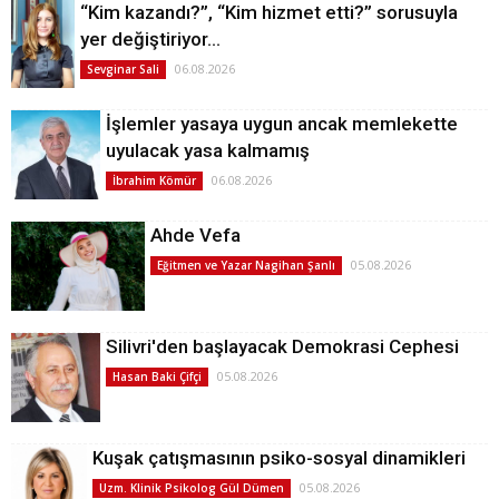
“Kim kazandı?”, “Kim hizmet etti?” sorusuyla
yer değiştiriyor…
06.08.2026
Sevginar Sali
İşlemler yasaya uygun ancak memlekette
uyulacak yasa kalmamış
06.08.2026
İbrahim Kömür
Ahde Vefa
05.08.2026
Eğitmen ve Yazar Nagihan Şanlı
Silivri'den başlayacak Demokrasi Cephesi
05.08.2026
Hasan Baki Çifçi
Kuşak çatışmasının psiko-sosyal dinamikleri
05.08.2026
Uzm. Klinik Psikolog Gül Dümen