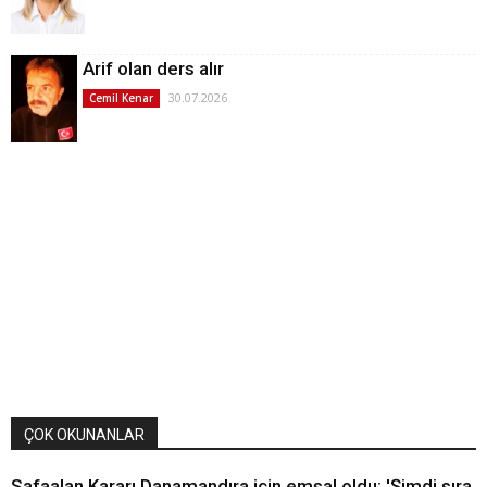
Arif olan ders alır
30.07.2026
Cemil Kenar
ÇOK OKUNANLAR
Safaalan Kararı Danamandıra için emsal oldu: 'Şimdi sıra