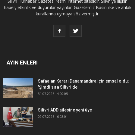
Silivri Hürhaber Gazetesi resmi internet sitesidir. Silivri'ye ilişkin
haber, etkinlik ve duyurular yayınlar. Gazetemiz Basın ilke ve ahlak
kurallarına uymaya söz vermiştir.
AYIN ENLERİ
Safaalan Kararı Danamandıra için emsal oldu:
'Şimdi sıra Silivri'de'
31.07.2026 14:00:05
Silivri ADD ailesine yeni üye
09.07.2026 16:08:01