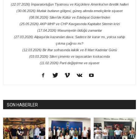
(22.07.2026) İmparatorluğun Tiyatrosu ve Küçüklere Amerika’nın ibretlik halleri
(30.06.2026) Mutlak butlanın gölgesi, güneş altında emekçilerle siyaset
(08.06.2026) Silivri’de Kültür ve Edebiyat Günleri’inden
(25.05.2026) AKP-MHP ve CHP Kavgasında Kapitalist Sitemin krizi
(17.04.2026) Masumiyetin öldüğü zamanlar
(27.03.2026) Alipaşa’da kazanılan dava: Sadece bir karar mı, yoksa sahip
çıkma çağrısı mı?
(12.03.2026) Bir iftar sofrasında laiklik ve 8 Mart Kadınlar Günü
(03.03.2026) Silivri çimento ve taşocakları kıskacında
(11.02.2026) Parti değiştirme ve siyaset
SON HABERLER