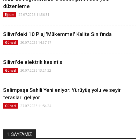
düzenleme
27.07.2026 11:36:31
Eğitim
Silivri'deki 10 Plaj 'Mükemmel' Kalite Sınıfında
20.07.2026 14:37:57
Güncel
Silivri'de elektrik kesintisi
20.07.2026 13:21:32
Güncel
Selimpaşa Sahili Yenileniyor: Yürüyüş yolu ve seyir
terasları geliyor
27.07.2026 11:54:24
Güncel
1. SAYFAMIZ