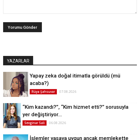
YAZARLAR
Yapay zeka doğal itimatla görüldü (mü
acaba?)
07.08.2026
Rüya Şahsuvar
“Kim kazandı?”, “Kim hizmet etti?” sorusuyla
yer değiştiriyor…
06.08.2026
Sevginar Sali
İşlemler yasaya uygun ancak memlekette