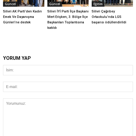
Güncel
Güncel
Eğitim
Silivri AK Parti’den Kadın
Silivri İYİ Parti İlçe Başkanı
Silivri Çağrıbey
Emek Ve Dayanışma
Mert Erişken, 3. Bölge İlçe
Ortaokulu’nda LGS
Günleri’ne destek
Başkanları Toplantısına
başarısı ödüllendirildi
katıldı
YORUM YAP