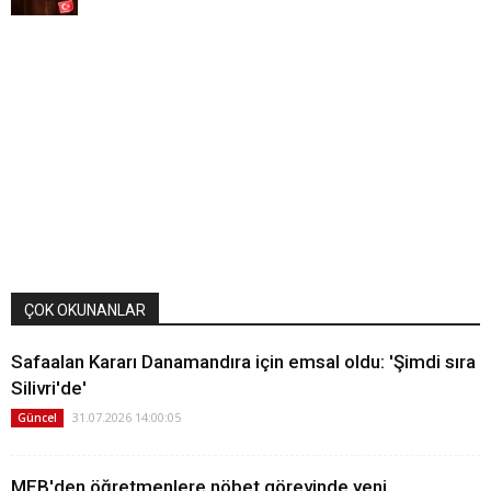
ÇOK OKUNANLAR
Safaalan Kararı Danamandıra için emsal oldu: 'Şimdi sıra
Silivri'de'
31.07.2026 14:00:05
Güncel
MEB'den öğretmenlere nöbet görevinde yeni