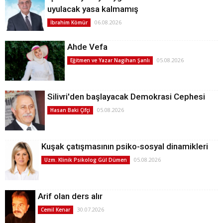
uyulacak yasa kalmamış
06.08.2026
İbrahim Kömür
Ahde Vefa
05.08.2026
Eğitmen ve Yazar Nagihan Şanlı
Silivri'den başlayacak Demokrasi Cephesi
05.08.2026
Hasan Baki Çifçi
Kuşak çatışmasının psiko-sosyal dinamikleri
05.08.2026
Uzm. Klinik Psikolog Gül Dümen
Arif olan ders alır
30.07.2026
Cemil Kenar