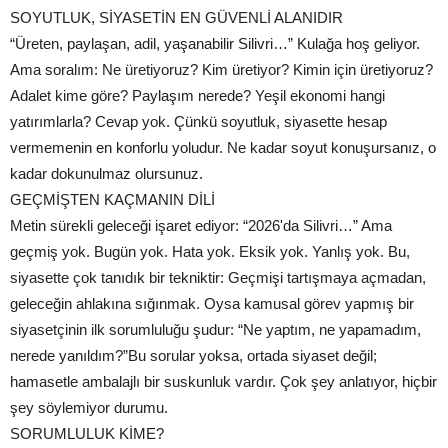
SOYUTLUK, SİYASETİN EN GÜVENLİ ALANIDIR
“Üreten, paylaşan, adil, yaşanabilir Silivri…” Kulağa hoş geliyor.
Ama soralım: Ne üretiyoruz? Kim üretiyor? Kimin için üretiyoruz?
Adalet kime göre? Paylaşım nerede? Yeşil ekonomi hangi
yatırımlarla? Cevap yok. Çünkü soyutluk, siyasette hesap
vermemenin en konforlu yoludur. Ne kadar soyut konuşursanız, o
kadar dokunulmaz olursunuz.
GEÇMİŞTEN KAÇMANIN DİLİ
Metin sürekli geleceği işaret ediyor: “2026'da Silivri…” Ama
geçmiş yok. Bugün yok. Hata yok. Eksik yok. Yanlış yok. Bu,
siyasette çok tanıdık bir tekniktir: Geçmişi tartışmaya açmadan,
geleceğin ahlakına sığınmak. Oysa kamusal görev yapmış bir
siyasetçinin ilk sorumluluğu şudur: “Ne yaptım, ne yapamadım,
nerede yanıldım?”Bu sorular yoksa, ortada siyaset değil;
hamasetle ambalajlı bir suskunluk vardır. Çok şey anlatıyor, hiçbir
şey söylemiyor durumu.
SORUMLULUK KİME?