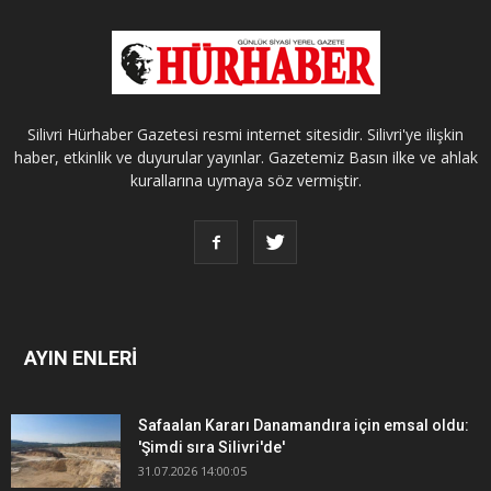
Silivri Hürhaber Gazetesi resmi internet sitesidir. Silivri'ye ilişkin
haber, etkinlik ve duyurular yayınlar. Gazetemiz Basın ilke ve ahlak
kurallarına uymaya söz vermiştir.
AYIN ENLERİ
Safaalan Kararı Danamandıra için emsal oldu:
'Şimdi sıra Silivri'de'
31.07.2026 14:00:05