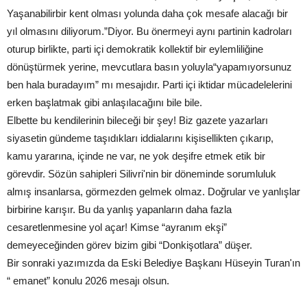
Yaşanabilirbir kent olması yolunda daha çok mesafe alacağı bir
yıl olmasını diliyorum.”Diyor. Bu önermeyi aynı partinin kadroları
oturup birlikte, parti içi demokratik kollektif bir eylemliliğine
dönüştürmek yerine, mevcutlara basın yoluyla“yapamıyorsunuz
ben hala buradayım” mı mesajıdır. Parti içi iktidar mücadelelerini
erken başlatmak gibi anlaşılacağını bile bile.
Elbette bu kendilerinin bileceği bir şey! Biz gazete yazarları
siyasetin gündeme taşıdıkları iddialarını kişisellikten çıkarıp,
kamu yararına, içinde ne var, ne yok deşifre etmek etik bir
görevdir. Sözün sahipleri Silivri'nin bir döneminde sorumluluk
almış insanlarsa, görmezden gelmek olmaz. Doğrular ve yanlışlar
birbirine karışır. Bu da yanlış yapanların daha fazla
cesaretlenmesine yol açar! Kimse “ayranım ekşi”
demeyeceğinden görev bizim gibi “Donkişotlara” düşer.
Bir sonraki yazımızda da Eski Belediye Başkanı Hüseyin Turan'ın
“ emanet” konulu 2026 mesajı olsun.