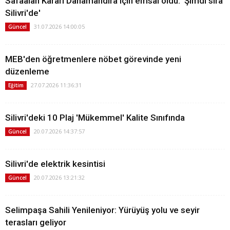
Safaalan Kararı Danamandıra için emsal oldu: 'Şimdi sıra
Silivri'de'
31.07.2026 14:00:05
Güncel
MEB'den öğretmenlere nöbet görevinde yeni
düzenleme
27.07.2026 11:36:31
Eğitim
Silivri'deki 10 Plaj 'Mükemmel' Kalite Sınıfında
20.07.2026 14:37:57
Güncel
Silivri'de elektrik kesintisi
20.07.2026 13:21:32
Güncel
Selimpaşa Sahili Yenileniyor: Yürüyüş yolu ve seyir
terasları geliyor