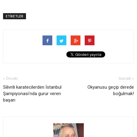
ETİKETLER
« Önceki
Sonraki »
Silivrili karatecilerden İstanbul
Okyanusu geçip derede
Şampiyonası’nda gurur veren
boğulmak!
başarı