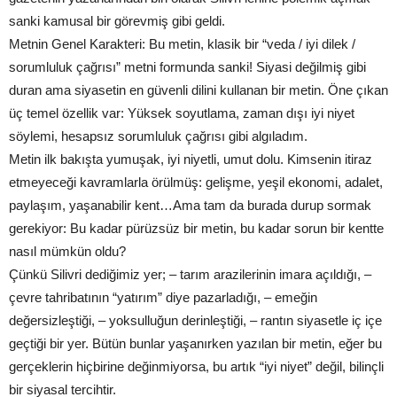
sanki kamusal bir görevmiş gibi geldi.
Metnin Genel Karakteri: Bu metin, klasik bir “veda / iyi dilek /
sorumluluk çağrısı” metni formunda sanki! Siyasi değilmiş gibi
duran ama siyasetin en güvenli dilini kullanan bir metin. Öne çıkan
üç temel özellik var: Yüksek soyutlama, zaman dışı iyi niyet
söylemi, hesapsız sorumluluk çağrısı gibi algıladım.
Metin ilk bakışta yumuşak, iyi niyetli, umut dolu. Kimsenin itiraz
etmeyeceği kavramlarla örülmüş: gelişme, yeşil ekonomi, adalet,
paylaşım, yaşanabilir kent…Ama tam da burada durup sormak
gerekiyor: Bu kadar pürüzsüz bir metin, bu kadar sorun bir kentte
nasıl mümkün oldu?
Çünkü Silivri dediğimiz yer; – tarım arazilerinin imara açıldığı, –
çevre tahribatının “yatırım” diye pazarladığı, – emeğin
değersizleştiği, – yoksulluğun derinleştiği, – rantın siyasetle iç içe
geçtiği bir yer. Bütün bunlar yaşanırken yazılan bir metin, eğer bu
gerçeklerin hiçbirine değinmiyorsa, bu artık “iyi niyet” değil, bilinçli
bir siyasal tercihtir.