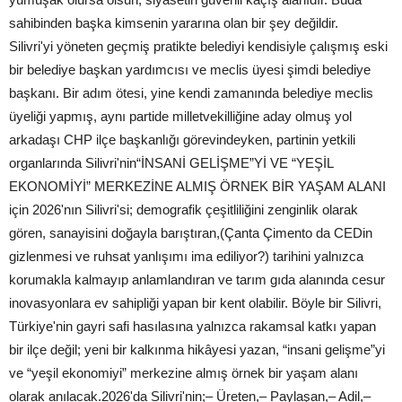
sahibinden başka kimsenin yararına olan bir şey değildir.
Silivri'yi yöneten geçmiş pratikte belediyi kendisiyle çalışmış eski
bir belediye başkan yardımcısı ve meclis üyesi şimdi belediye
başkanı. Bir adım ötesi, yine kendi zamanında belediye meclis
üyeliği yapmış, aynı partide milletvekilliğine aday olmuş yol
arkadaşı CHP ilçe başkanlığı görevindeyken, partinin yetkili
organlarında Silivri'nin“İNSANİ GELİŞME”Yİ VE “YEŞİL
EKONOMİYİ” MERKEZİNE ALMIŞ ÖRNEK BİR YAŞAM ALANI
için 2026'nın Silivri'si; demografik çeşitliliğini zenginlik olarak
gören, sanayisini doğayla barıştıran,(Çanta Çimento da CEDin
gizlenmesi ve ruhsat yanlışımı ima ediliyor?) tarihini yalnızca
korumakla kalmayıp anlamlandıran ve tarım gıda alanında cesur
inovasyonlara ev sahipliği yapan bir kent olabilir. Böyle bir Silivri,
Türkiye'nin gayri safi hasılasına yalnızca rakamsal katkı yapan
bir ilçe değil; yeni bir kalkınma hikâyesi yazan, “insani gelişme”yi
ve “yeşil ekonomiyi” merkezine almış örnek bir yaşam alanı
olarak anılacak.2026'da Silivri'nin;– Üreten,– Paylaşan,– Adil,–