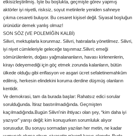
etkisizleştirilmiş. İşte bu boşlukta, geçmişte görev yapmış
aktörler iyi niyetli, risksiz, soyut metinlerle yeniden sahneye
çıkma cesareti buluyor. Bu cesaret kişisel değil. Siyasal boşluğun
ürünüdür demek yanlış olmaz!
SON SÖZ (VE POLEMİĞİN KALBİ)
Silivri, mektuplarla korunmaz. Silivri, hatıralarla yönetilmez. Silivri,
iyi niyet cümleleriyle geleceğe taşınmaz.Silivri; emeği
sömürülenlerin, doğası yağmalananların, havası kirlenenlerin,
kirayı ödeyemediği için göç etmek zorunda kalanların, bütün
ülkede olduğu gibi enflasyon ve asgari ücret sefaletinemahkûm
edilmiş, herkesin elindekini koruma derdine düşmüş olanların
kentidir.
Ve demokrasi, tam da burada başlar: Rahatsız edici sorular
sorulduğunda. İtiraz bastırılmadığında. Geçmişten
kaçılmadığında.Bugün Silivri'nin ihtiyacı olan şey, “kim daha iyi
yazıyor” yarışı değil; kim konuşurken sorumluluk alıyor
sorusudur. Bu soruyu sormadan yazılan her metin, ne kadar
yumuşak olursa olsun, siyasetin güvenli kaçış alanıdır. Buda