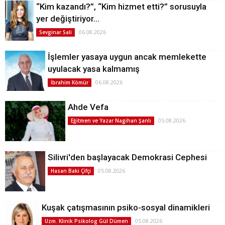
“Kim kazandı?”, “Kim hizmet etti?” sorusuyla
yer değiştiriyor…
06.08.2026
Sevginar Sali
İşlemler yasaya uygun ancak memlekette
uyulacak yasa kalmamış
06.08.2026
İbrahim Kömür
Ahde Vefa
05.08.2026
Eğitmen ve Yazar Nagihan Şanlı
Silivri'den başlayacak Demokrasi Cephesi
05.08.2026
Hasan Baki Çifçi
Kuşak çatışmasının psiko-sosyal dinamikleri
05.08.2026
Uzm. Klinik Psikolog Gül Dümen