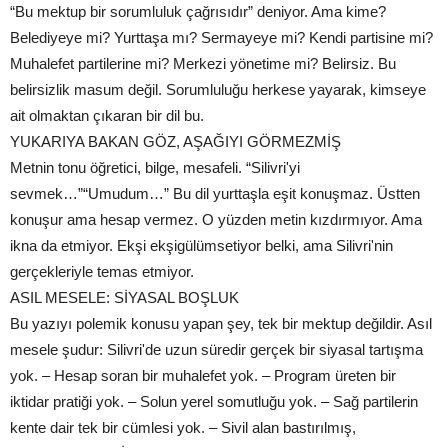
“Bu mektup bir sorumluluk çağrısıdır” deniyor. Ama kime?
Belediyeye mi? Yurttaşa mı? Sermayeye mi? Kendi partisine mi?
Muhalefet partilerine mi? Merkezi yönetime mi? Belirsiz. Bu
belirsizlik masum değil. Sorumluluğu herkese yayarak, kimseye
ait olmaktan çıkaran bir dil bu.
YUKARIYA BAKAN GÖZ, AŞAĞIYI GÖRMEZMİŞ
Metnin tonu öğretici, bilge, mesafeli. “Silivri'yi
sevmek…”“Umudum…” Bu dil yurttaşla eşit konuşmaz. Üstten
konuşur ama hesap vermez. O yüzden metin kızdırmıyor. Ama
ikna da etmiyor. Ekşi ekşigülümsetiyor belki, ama Silivri'nin
gerçekleriyle temas etmiyor.
ASIL MESELE: SİYASAL BOŞLUK
Bu yazıyı polemik konusu yapan şey, tek bir mektup değildir. Asıl
mesele şudur: Silivri'de uzun süredir gerçek bir siyasal tartışma
yok. – Hesap soran bir muhalefet yok. – Program üreten bir
iktidar pratiği yok. – Solun yerel somutluğu yok. – Sağ partilerin
kente dair tek bir cümlesi yok. – Sivil alan bastırılmış,