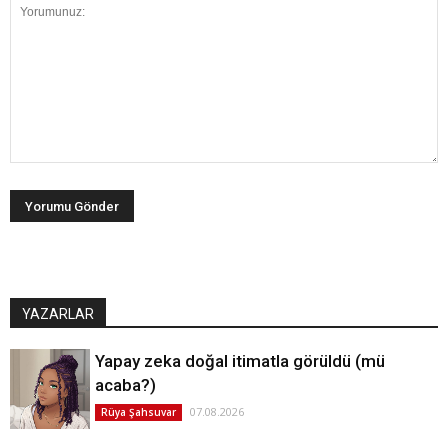
YAZARLAR
Yapay zeka doğal itimatla görüldü (mü
acaba?)
07.08.2026
Rüya Şahsuvar