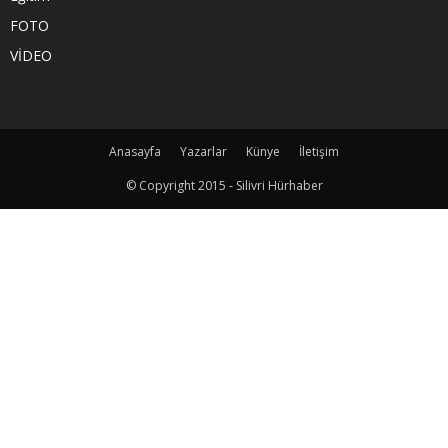
FOTO
VİDEO
Anasayfa
Yazarlar
Künye
İletişim
© Copyright 2015 - Silivri Hürhaber