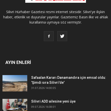
Silivri Hürhaber Gazetesi resmi internet sitesidir. Silivri'ye ilişkin
haber, etkinlik ve duyurular yayınlar. Gazetemiz Basın ilke ve ahlak
kurallarına uymaya söz vermiştir.
AYIN ENLERİ
Safaalan Kararı Danamandıra için emsal oldu:
'Şimdi sıra Silivri'de'
31.07.2026 14:00:05
Silivri ADD ailesine yeni üye
09.07.2026 16:08:01