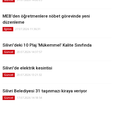
Güncel
MEB'den öğretmenlere nöbet görevinde yeni
düzenleme
27.07.2026 11:36:31
Eğitim
Silivri'deki 10 Plaj 'Mükemmel' Kalite Sınıfında
20.07.2026 14:37:57
Güncel
Silivri'de elektrik kesintisi
20.07.2026 13:21:32
Güncel
Silivri Belediyesi 31 taşınmazı kiraya veriyor
17.07.2026 14:18:54
Güncel