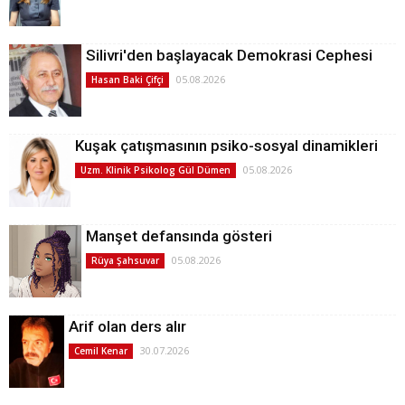
Silivri'den başlayacak Demokrasi Cephesi
05.08.2026
Hasan Baki Çifçi
Kuşak çatışmasının psiko-sosyal dinamikleri
05.08.2026
Uzm. Klinik Psikolog Gül Dümen
Manşet defansında gösteri
05.08.2026
Rüya Şahsuvar
Arif olan ders alır
30.07.2026
Cemil Kenar