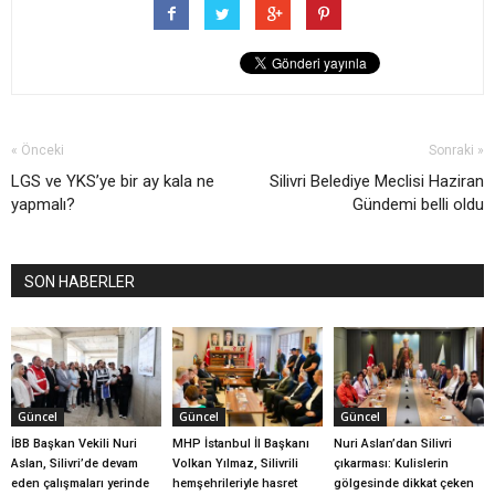
« Önceki
Sonraki »
LGS ve YKS’ye bir ay kala ne
Silivri Belediye Meclisi Haziran
yapmalı?
Gündemi belli oldu
SON HABERLER
Güncel
Güncel
Güncel
İBB Başkan Vekili Nuri
MHP İstanbul İl Başkanı
Nuri Aslan’dan Silivri
Aslan, Silivri’de devam
Volkan Yılmaz, Silivrili
çıkarması: Kulislerin
eden çalışmaları yerinde
hemşehrileriyle hasret
gölgesinde dikkat çeken