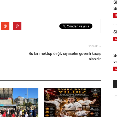
S
S
G
Si
G
Sonraki »
Bu bir mektup değil, siyasetin güvenli kaçış
S
alanıdır
ve
G