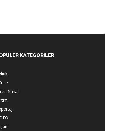
OPÜLER KATEGORİLER
litika
üncel
ltür Sanat
itim
öportaj
İDEO
aşam