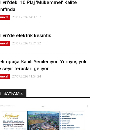
ilivri'deki 10 Plaj 'Mükemmel' Kalite
ınıfında
20.07.2026 14:37:57
üncel
livri'de elektrik kesintisi
20.07.2026 13:21:32
üncel
elimpaşa Sahili Yenileniyor: Yürüyüş yolu
 seyir terasları geliyor
27.07.2026 11:54:24
üncel
1. SAYFAMIZ