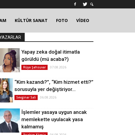
ŞAM
KÜLTÜR SANAT
FOTO
VİDEO
YAZARLAR
Yapay zeka doğal itimatla
görüldü (mü acaba?)
07.08.2026
Rüya Şahsuvar
“Kim kazandı?”, “Kim hizmet etti?”
sorusuyla yer değiştiriyor…
06.08.2026
Sevginar Sali
İşlemler yasaya uygun ancak
memlekette uyulacak yasa
kalmamış
06.08.2026
İbrahim Kömür