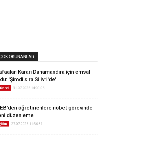
ÇOK OKUNANLAR
afaalan Kararı Danamandıra için emsal
du: 'Şimdi sıra Silivri'de'
31.07.2026 14:00:05
üncel
EB'den öğretmenlere nöbet görevinde
eni düzenleme
27.07.2026 11:36:31
ğitim