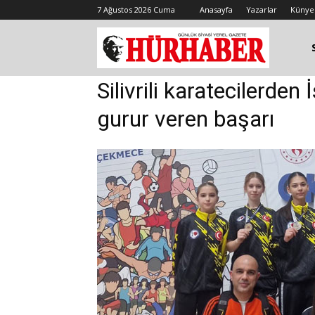
7 Ağustos 2026 Cuma
Anasayfa
Yazarlar
Künye
Silivrili karatecilerde
gurur veren başarı