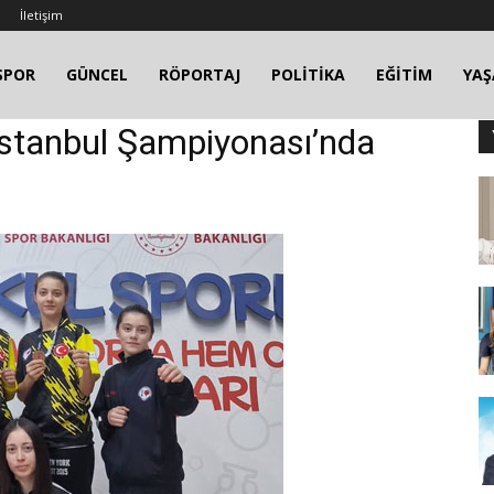
İletişim
SPOR
GÜNCEL
RÖPORTAJ
POLİTİKA
EĞİTİM
YA
n İstanbul Şampiyonası’nda