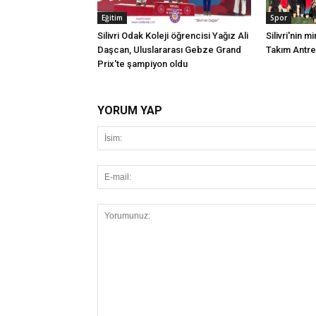
Eğitim
Spor
Silivri Odak Koleji öğrencisi Yağız Ali
Silivri'nin mi
Daşcan, Uluslararası Gebze Grand
Takım Antr
Prix'te şampiyon oldu
YORUM YAP