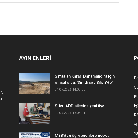
AYIN ENLERİ
P
Safaalan Kararı Danamandıra için
Po
emsal oldu: 'Şimdi sıra Silivri'de'
G
31.07.2026 14:00:05
r.
Kü
a
Eğ
Silivri ADD ailesine yeni üye
09.07.2026 16:08:01
R
V
Y
MEB'den öğretmenlere nöbet