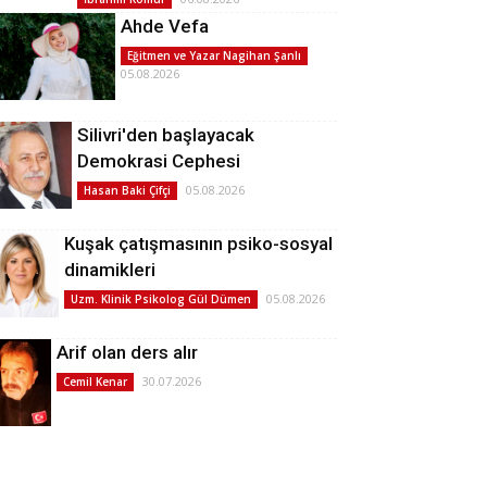
Ahde Vefa
Eğitmen ve Yazar Nagihan Şanlı
05.08.2026
Silivri'den başlayacak
Demokrasi Cephesi
05.08.2026
Hasan Baki Çifçi
Kuşak çatışmasının psiko-sosyal
dinamikleri
05.08.2026
Uzm. Klinik Psikolog Gül Dümen
Arif olan ders alır
30.07.2026
Cemil Kenar