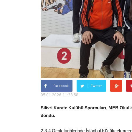
Facebook
Twitter
05.01.2026 11:38:58
Silivri Karate Kulübü Sporcuları, MEB Okull
döndü.
2-3-4 Ocak tarihlerinde İstanbul Küçükçekmece