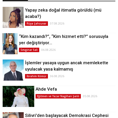
Yapay zeka doğal itimatla görüldü (mü
acaba?)
07.08.2026
Rüya Şahsuvar
“Kim kazandı?”, “Kim hizmet etti?” sorusuyla
yer değiştiriyor…
06.08.2026
Sevginar Sali
İşlemler yasaya uygun ancak memlekette
uyulacak yasa kalmamış
06.08.2026
İbrahim Kömür
Ahde Vefa
05.08.2026
Eğitmen ve Yazar Nagihan Şanlı
Silivri'den başlayacak Demokrasi Cephesi