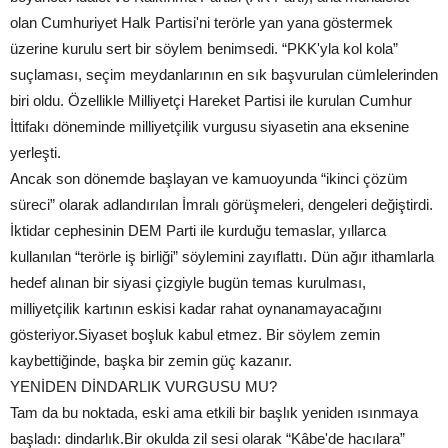
olan Cumhuriyet Halk Partisi'ni terörle yan yana göstermek
üzerine kurulu sert bir söylem benimsedi. “PKK'yla kol kola”
suçlaması, seçim meydanlarının en sık başvurulan cümlelerinden
biri oldu. Özellikle Milliyetçi Hareket Partisi ile kurulan Cumhur
İttifakı döneminde milliyetçilik vurgusu siyasetin ana eksenine
yerleşti.
Ancak son dönemde başlayan ve kamuoyunda “ikinci çözüm
süreci” olarak adlandırılan İmralı görüşmeleri, dengeleri değiştirdi.
İktidar cephesinin DEM Parti ile kurduğu temaslar, yıllarca
kullanılan “terörle iş birliği” söylemini zayıflattı. Dün ağır ithamlarla
hedef alınan bir siyasi çizgiyle bugün temas kurulması,
milliyetçilik kartının eskisi kadar rahat oynanamayacağını
gösteriyor.Siyaset boşluk kabul etmez. Bir söylem zemin
kaybettiğinde, başka bir zemin güç kazanır.
YENİDEN DİNDARLIK VURGUSU MU?
Tam da bu noktada, eski ama etkili bir başlık yeniden ısınmaya
başladı: dindarlık.Bir okulda zil sesi olarak “Kâbe'de hacılara”