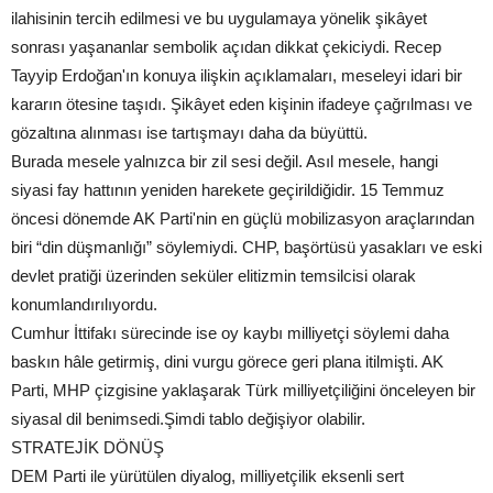
ilahisinin tercih edilmesi ve bu uygulamaya yönelik şikâyet
sonrası yaşananlar sembolik açıdan dikkat çekiciydi. Recep
Tayyip Erdoğan'ın konuya ilişkin açıklamaları, meseleyi idari bir
kararın ötesine taşıdı. Şikâyet eden kişinin ifadeye çağrılması ve
gözaltına alınması ise tartışmayı daha da büyüttü.
Burada mesele yalnızca bir zil sesi değil. Asıl mesele, hangi
siyasi fay hattının yeniden harekete geçirildiğidir. 15 Temmuz
öncesi dönemde AK Parti'nin en güçlü mobilizasyon araçlarından
biri “din düşmanlığı” söylemiydi. CHP, başörtüsü yasakları ve eski
devlet pratiği üzerinden seküler elitizmin temsilcisi olarak
konumlandırılıyordu.
Cumhur İttifakı sürecinde ise oy kaybı milliyetçi söylemi daha
baskın hâle getirmiş, dini vurgu görece geri plana itilmişti. AK
Parti, MHP çizgisine yaklaşarak Türk milliyetçiliğini önceleyen bir
siyasal dil benimsedi.Şimdi tablo değişiyor olabilir.
STRATEJİK DÖNÜŞ
DEM Parti ile yürütülen diyalog, milliyetçilik eksenli sert