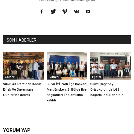
SON HABERLER
Güncel
Güncel
Eğitim
Silivri AK Parti’den Kadın
Silivri İYİ Parti İlçe Başkanı
Silivri Çağrıbey
Emek Ve Dayanışma
Mert Erişken, 3. Bölge İlçe
Ortaokulu’nda LGS
Günleri’ne destek
Başkanları Toplantısına
başarısı ödüllendirildi
katıldı
YORUM YAP