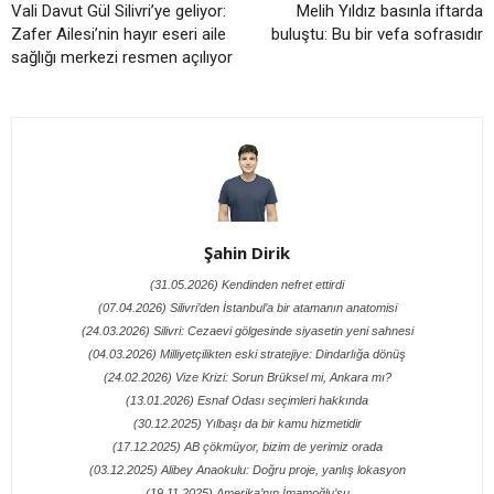
Vali Davut Gül Silivri’ye geliyor:
Melih Yıldız basınla iftarda
Zafer Ailesi’nin hayır eseri aile
buluştu: Bu bir vefa sofrasıdır
sağlığı merkezi resmen açılıyor
Şahin Dirik
(31.05.2026) Kendinden nefret ettirdi
(07.04.2026) Silivri’den İstanbul’a bir atamanın anatomisi
(24.03.2026) Silivri: Cezaevi gölgesinde siyasetin yeni sahnesi
(04.03.2026) Milliyetçilikten eski stratejiye: Dindarlığa dönüş
(24.02.2026) Vize Krizi: Sorun Brüksel mi, Ankara mı?
(13.01.2026) Esnaf Odası seçimleri hakkında
(30.12.2025) Yılbaşı da bir kamu hizmetidir
(17.12.2025) AB çökmüyor, bizim de yerimiz orada
(03.12.2025) Alibey Anaokulu: Doğru proje, yanlış lokasyon
(19.11.2025) Amerika’nın İmamoğlu’su