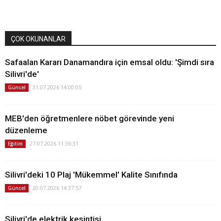
ÇOK OKUNANLAR
Safaalan Kararı Danamandıra için emsal oldu: 'Şimdi sıra
Silivri'de'
31.07.2026 14:00:05
Güncel
MEB'den öğretmenlere nöbet görevinde yeni
düzenleme
27.07.2026 11:36:31
Eğitim
Silivri'deki 10 Plaj 'Mükemmel' Kalite Sınıfında
20.07.2026 14:37:57
Güncel
Silivri'de elektrik kesintisi