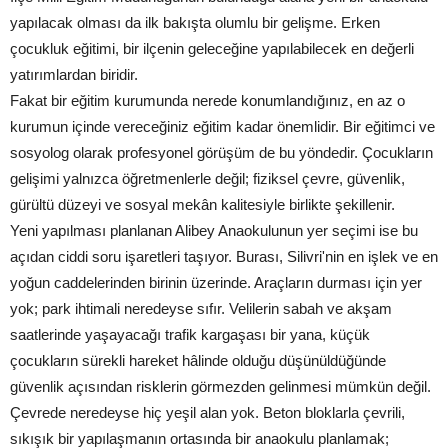
yapılacak olması da ilk bakışta olumlu bir gelişme. Erken
çocukluk eğitimi, bir ilçenin geleceğine yapılabilecek en değerli
yatırımlardan biridir.
Fakat bir eğitim kurumunda nerede konumlandığınız, en az o
kurumun içinde vereceğiniz eğitim kadar önemlidir. Bir eğitimci ve
sosyolog olarak profesyonel görüşüm de bu yöndedir. Çocukların
gelişimi yalnızca öğretmenlerle değil; fiziksel çevre, güvenlik,
gürültü düzeyi ve sosyal mekân kalitesiyle birlikte şekillenir.
Yeni yapılması planlanan Alibey Anaokulunun yer seçimi ise bu
açıdan ciddi soru işaretleri taşıyor. Burası, Silivri'nin en işlek ve en
yoğun caddelerinden birinin üzerinde. Araçların durması için yer
yok; park ihtimali neredeyse sıfır. Velilerin sabah ve akşam
saatlerinde yaşayacağı trafik kargaşası bir yana, küçük
çocukların sürekli hareket hâlinde olduğu düşünüldüğünde
güvenlik açısından risklerin görmezden gelinmesi mümkün değil.
Çevrede neredeyse hiç yeşil alan yok. Beton bloklarla çevrili,
sıkışık bir yapılaşmanın ortasında bir anaokulu planlamak;