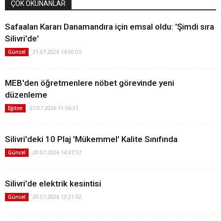
ÇOK OKUNANLAR
Safaalan Kararı Danamandıra için emsal oldu: 'Şimdi sıra
Silivri'de'
31.07.2026 14:00:05
Güncel
MEB'den öğretmenlere nöbet görevinde yeni
düzenleme
27.07.2026 11:36:31
Eğitim
Silivri'deki 10 Plaj 'Mükemmel' Kalite Sınıfında
20.07.2026 14:37:57
Güncel
Silivri'de elektrik kesintisi
20.07.2026 13:21:32
Güncel