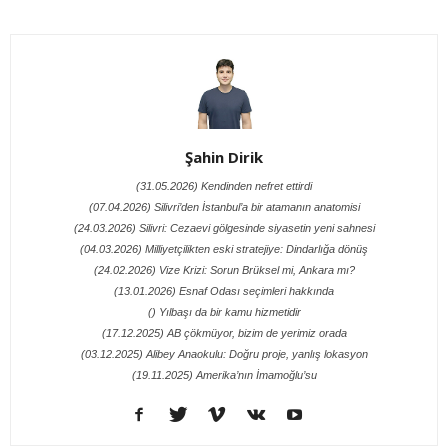
Şahin Dirik
(31.05.2026) Kendinden nefret ettirdi
(07.04.2026) Silivri’den İstanbul’a bir atamanın anatomisi
(24.03.2026) Silivri: Cezaevi gölgesinde siyasetin yeni sahnesi
(04.03.2026) Milliyetçilikten eski stratejiye: Dindarlığa dönüş
(24.02.2026) Vize Krizi: Sorun Brüksel mi, Ankara mı?
(13.01.2026) Esnaf Odası seçimleri hakkında
() Yılbaşı da bir kamu hizmetidir
(17.12.2025) AB çökmüyor, bizim de yerimiz orada
(03.12.2025) Alibey Anaokulu: Doğru proje, yanlış lokasyon
(19.11.2025) Amerika’nın İmamoğlu’su