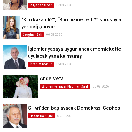
07.08.2026
Rüya Şahsuvar
“Kim kazandı?”, “Kim hizmet etti?” sorusuyla
yer değiştiriyor…
06.08.2026
Sevginar Sali
İşlemler yasaya uygun ancak memlekette
uyulacak yasa kalmamış
06.08.2026
İbrahim Kömür
Ahde Vefa
05.08.2026
Eğitmen ve Yazar Nagihan Şanlı
Silivri'den başlayacak Demokrasi Cephesi
05.08.2026
Hasan Baki Çifçi