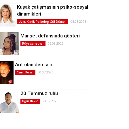
Kuşak çatışmasının psiko-sosyal
dinamikleri
05.08.2026
Uzm. Klinik Psikolog Gül Dümen
Manşet defansında gösteri
05.08.2026
Rüya Şahsuvar
Arif olan ders alır
30.07.2026
Cemil Kenar
20 Temmuz ruhu
23.07.2026
Uğur Bakıcı