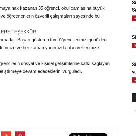
S
 almaya hak kazanan 35 öğrenci, okul camiasına büyük
S
 ve öğretmenlerin özverili çalışmaları sayesinde bu
G
LERE TEŞEKKÜR
Si
klamada, “Başarı gösteren tüm öğrencilerimizi gönülden
G
lerimize ve her zaman yanımızda olan velilerimize
rencilerin sosyal ve kişisel gelişimlerine katkı sağlayan
S
 yetiştirmeye devam edeceklerini vurguladı.
v
G