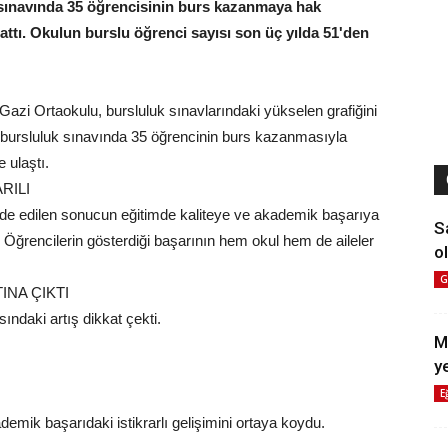
k sınavında 35 öğrencisinin burs kazanmaya hak
ttı. Okulun burslu öğrenci sayısı son üç yılda 51'den
l Gazi Ortaokulu, bursluluk sınavlarındaki yükselen grafiğini
en bursluluk sınavında 35 öğrencinin burs kazanmasıyla
 ulaştı.
RILI
lde edilen sonucun eğitimde kaliteye ve akademik başarıya
S
 Öğrencilerin gösterdiği başarının hem okul hem de aileler
ol
G
INA ÇIKTI
ındaki artış dikkat çekti.
M
y
E
demik başarıdaki istikrarlı gelişimini ortaya koydu.