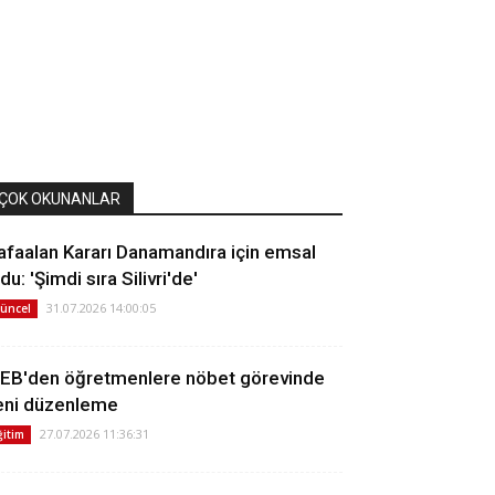
ÇOK OKUNANLAR
afaalan Kararı Danamandıra için emsal
du: 'Şimdi sıra Silivri'de'
31.07.2026 14:00:05
üncel
EB'den öğretmenlere nöbet görevinde
eni düzenleme
27.07.2026 11:36:31
ğitim