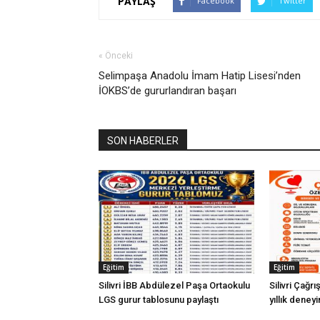
PAYLAŞ
Facebook
Twitter
« Önceki
Selimpaşa Anadolu İmam Hatip Lisesi’nden
İOKBS’de gururlandıran başarı
SON HABERLER
Eğitim
Eğitim
Silivri İBB Abdülezel Paşa Ortaokulu
Silivri Çağr
LGS gurur tablosunu paylaştı
yıllık deney