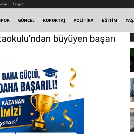
ünye
İletişim
SPOR
GÜNCEL
RÖPORTAJ
POLİTİKA
EĞİTİM
YA
Ortaokulu’ndan büyüyen başarı