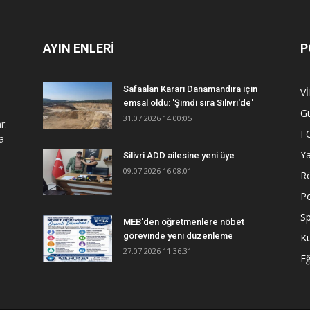
AYIN ENLERİ
P
Safaalan Kararı Danamandıra için
V
emsal oldu: 'Şimdi sıra Silivri'de'
G
31.07.2026 14:00:05
r.
F
a
Y
Silivri ADD ailesine yeni üye
09.07.2026 16:08:01
R
Po
S
MEB'den öğretmenlere nöbet
görevinde yeni düzenleme
Kü
27.07.2026 11:36:31
Eğ