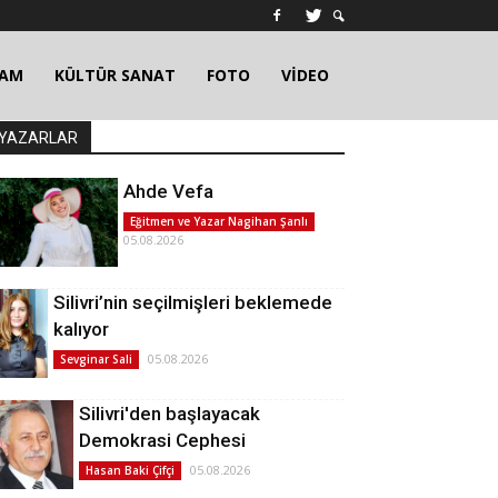
ŞAM
KÜLTÜR SANAT
FOTO
VİDEO
YAZARLAR
Ahde Vefa
Eğitmen ve Yazar Nagihan Şanlı
05.08.2026
Silivri’nin seçilmişleri beklemede
kalıyor
05.08.2026
Sevginar Sali
Silivri'den başlayacak
Demokrasi Cephesi
05.08.2026
Hasan Baki Çifçi