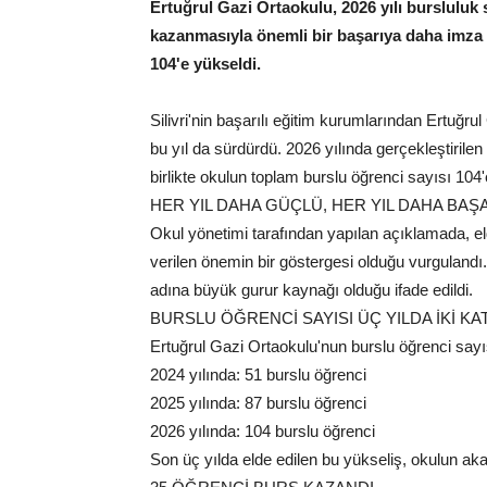
Ertuğrul Gazi Ortaokulu, 2026 yılı burslulu
kazanmasıyla önemli bir başarıya daha imza a
104'e yükseldi.
Silivri'nin başarılı eğitim kurumlarından Ertuğru
bu yıl da sürdürdü. 2026 yılında gerçekleştiril
birlikte okulun toplam burslu öğrenci sayısı 104'e
HER YIL DAHA GÜÇLÜ, HER YIL DAHA BAŞA
Okul yönetimi tarafından yapılan açıklamada, e
verilen önemin bir göstergesi olduğu vurgulandı.
adına büyük gurur kaynağı olduğu ifade edildi.
BURSLU ÖĞRENCİ SAYISI ÜÇ YILDA İKİ KAT
Ertuğrul Gazi Ortaokulu'nun burslu öğrenci sayıs
2024 yılında: 51 burslu öğrenci
2025 yılında: 87 burslu öğrenci
2026 yılında: 104 burslu öğrenci
Son üç yılda elde edilen bu yükseliş, okulun aka