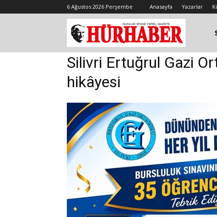
6 Ağustos 2026 Perşembe
Anasayfa
Yazarlar
K
Silivri Ertuğrul Gazi 
hikâyesi