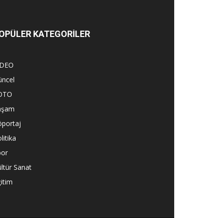
OPÜLER KATEGORİLER
İDEO
üncel
OTO
aşam
öportaj
litika
por
ltür Sanat
itim