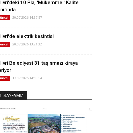
ilivri'deki 10 Plaj 'Mükemmel' Kalite
ınıfında
20.07.2026 14:37:57
üncel
livri'de elektrik kesintisi
20.07.2026 13:21:32
üncel
ilivri Belediyesi 31 taşınmazı kiraya
eriyor
17.07.2026 14:18:54
üncel
1. SAYFAMIZ