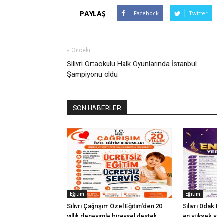
PAYLAŞ
Facebook
Twitter
« Önceki
Silivri Ortaokulu Halk Oyunlarında İstanbul
Şampiyonu oldu
SON HABERLER
Eğitim
Eğitim
Silivri Çağrışım Özel Eğitim'den 20
Silivri Odak
yıllık deneyimle bireysel destek
en yüksek ye