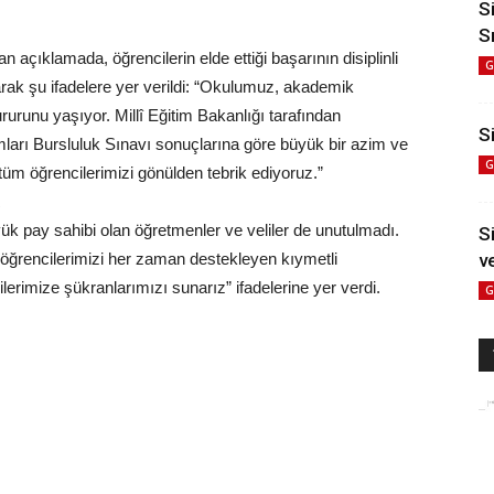
S
S
çıklamada, öğrencilerin elde ettiği başarının disiplinli
G
rak şu ifadelere yer verildi: “Okulumuz, akademik
rurunu yaşıyor. Millî Eğitim Bakanlığı tarafından
Si
mları Bursluluk Sınavı sonuçlarına göre büyük bir azim ve
G
tüm öğrencilerimizi gönülden tebrik ediyoruz.”
R
k pay sahibi olan öğretmenler ve veliler de unutulmadı.
S
öğrencilerimizi her zaman destekleyen kıymetli
v
lerimize şükranlarımızı sunarız” ifadelerine yer verdi.
G