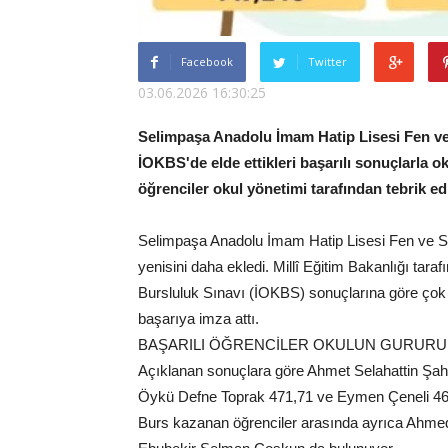
Facebook
Twitter
03.06.2026 16:30:25
Selimpaşa Anadolu İmam Hatip Lisesi Fen ve 
İOKBS'de elde ettikleri başarılı sonuçlarla
öğrenciler okul yönetimi tarafından tebrik edi
Selimpaşa Anadolu İmam Hatip Lisesi Fen ve Sos
yenisini daha ekledi. Millî Eğitim Bakanlığı tara
Bursluluk Sınavı (İOKBS) sonuçlarına göre çok
başarıya imza attı.
BAŞARILI ÖĞRENCİLER OKULUN GURURU
Açıklanan sonuçlara göre Ahmet Selahattin Şah
Öykü Defne Toprak 471,71 ve Eymen Çeneli 461,
Burs kazanan öğrenciler arasında ayrıca Ahm