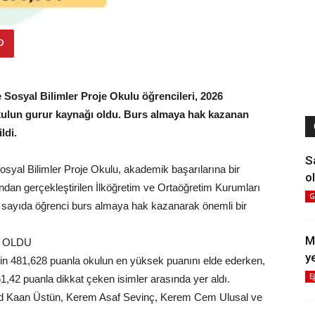
Sosyal Bilimler Proje Okulu öğrencileri, 2026
 okulun gurur kaynağı oldu. Burs almaya hak kazanan
ldi.
S
yal Bilimler Proje Okulu, akademik başarılarına bir
ol
fından gerçekleştirilen İlköğretim ve Ortaöğretim Kurumları
G
 sayıda öğrenci burs almaya hak kazanarak önemli bir
M
 OLDU
y
in 481,628 puanla okulun en yüksek puanını elde ederken,
E
42 puanla dikkat çeken isimler arasında yer aldı.
ed Kaan Üstün, Kerem Asaf Sevinç, Kerem Cem Ulusal ve