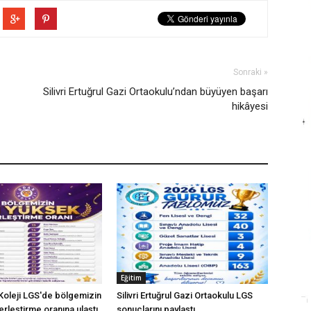
Sonraki »
Silivri Ertuğrul Gazi Ortaokulu’ndan büyüyen başarı
hikâyesi
Eğitim
 Koleji LGS'de bölgemizin
Silivri Ertuğrul Gazi Ortaokulu LGS
rleştirme oranına ulaştı
sonuçlarını paylaştı