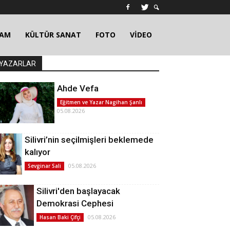
ŞAM
KÜLTÜR SANAT
FOTO
VİDEO
YAZARLAR
Ahde Vefa
Eğitmen ve Yazar Nagihan Şanlı
05.08.2026
Silivri’nin seçilmişleri beklemede
kalıyor
05.08.2026
Sevginar Sali
Silivri'den başlayacak
Demokrasi Cephesi
05.08.2026
Hasan Baki Çifçi