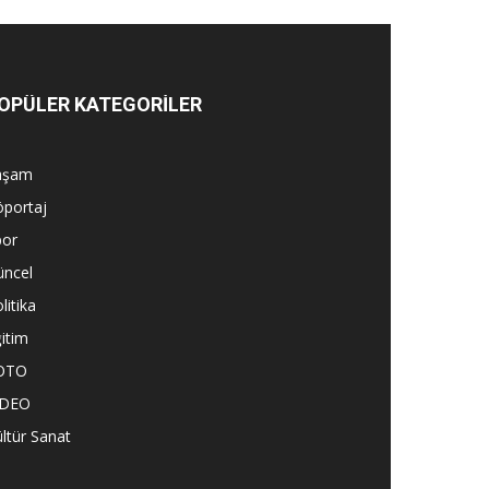
OPÜLER KATEGORİLER
aşam
öportaj
por
üncel
litika
itim
OTO
İDEO
ltür Sanat