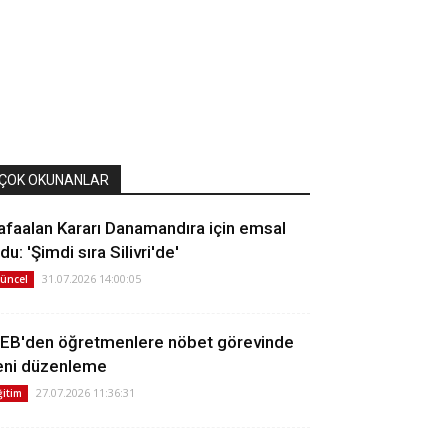
ÇOK OKUNANLAR
afaalan Kararı Danamandıra için emsal
du: 'Şimdi sıra Silivri'de'
31.07.2026 14:00:05
üncel
EB'den öğretmenlere nöbet görevinde
eni düzenleme
27.07.2026 11:36:31
ğitim