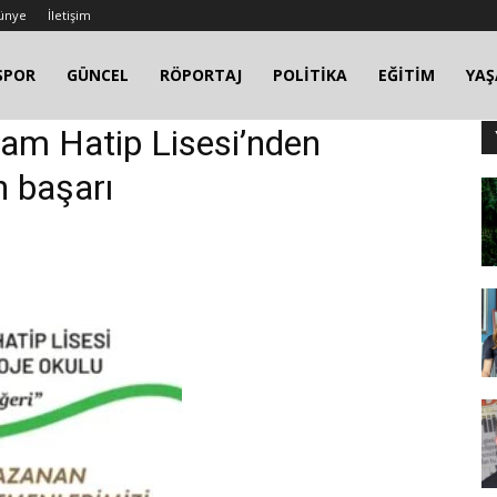
ünye
İletişim
SPOR
GÜNCEL
RÖPORTAJ
POLİTİKA
EĞİTİM
YA
am Hatip Lisesi’nden
n başarı