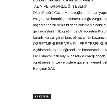
Ebubekir Selman Coşkun da bulunuyor.
“AZİM VE KARARLILIĞIN ESERİ”
Okul Müdürü Cevat Manavoğlu tarafından yapılan a
çalışma ve kararlılığın sonucu olduğu vurgulana
başarılarına bir yenisini daha eklemenin haklı gu
gerçekleştirilen İlköğretim ve Ortaöğretim Kuru
kararlılıkla çalışarak burs almaya hak kazanan 
ÖĞRETMENLERE VE VELİLERE TEŞEKKÜ
Açıklamada ayrıca öğrencilerin başarısında büyü
Okul idaresi, “Bu büyük başarıda emeği geçen, 
öğretmenlerimize ve bizlere güvenen değerli veli
Renginar SALİ
ETİKETLER