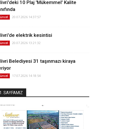
ilivri'deki 10 Plaj 'Mükemmel' Kalite
ınıfında
20.07.2026 14:37:57
üncel
livri'de elektrik kesintisi
20.07.2026 13:21:32
üncel
ilivri Belediyesi 31 taşınmazı kiraya
eriyor
17.07.2026 14:18:54
üncel
1. SAYFAMIZ