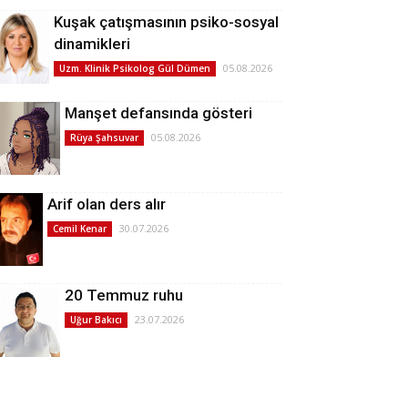
Kuşak çatışmasının psiko-sosyal
dinamikleri
05.08.2026
Uzm. Klinik Psikolog Gül Dümen
Manşet defansında gösteri
05.08.2026
Rüya Şahsuvar
Arif olan ders alır
30.07.2026
Cemil Kenar
20 Temmuz ruhu
23.07.2026
Uğur Bakıcı