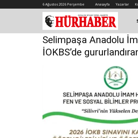
6 Ağustos 2026 Perşembe
Anasayfa
Yazarlar
K
Selimpaşa Anadolu İm
İOKBS’de gururlandıra