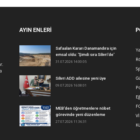
AYIN ENLERİ
P
Safaalan Kararı Danamandıra için
Y
emsal oldu: 'Şimdi sıra Silivri'de'
R
31.07.2026 14:00:05
r.
S
a
G
Silivri ADD ailesine yeni üye
09.07.2026 16:08:01
Po
Eğ
F
MEB'den öğretmenlere nöbet
görevinde yeni düzenleme
V
27.07.2026 11:36:31
Kü