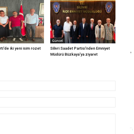
Güncel
rti'de iki yeni isim rozet
Silivri Saadet Partisi'nden Emniyet
Müdürü Büzkaya'ya ziyaret