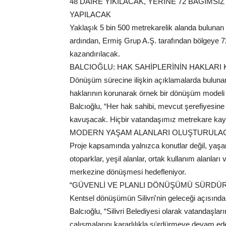
48 DAİRE YIKILACAK, YERİNE 72 BAĞIMSI
YAPILACAK
Yaklaşık 5 bin 500 metrekarelik alanda bulunan
ardından, Ermiş Grup A.Ş. tarafından bölgeye 
kazandırılacak.
BALCIOĞLU: HAK SAHİPLERİNİN HAKLAR
Dönüşüm sürecine ilişkin açıklamalarda bulunan
haklarının korunarak örnek bir dönüşüm modeli uy
Balcıoğlu, “Her hak sahibi, mevcut şerefiyesine
kavuşacak. Hiçbir vatandaşımız metrekare ka
MODERN YAŞAM ALANLARI OLUŞTURULA
Proje kapsamında yalnızca konutlar değil, yaşam 
otoparklar, yeşil alanlar, ortak kullanım alanla
merkezine dönüşmesi hedefleniyor.
“GÜVENLİ VE PLANLI DÖNÜŞÜMÜ SÜRDÜ
Kentsel dönüşümün Silivri'nin geleceği açısın
Balcıoğlu, “Silivri Belediyesi olarak vatandaşl
çalışmalarını kararlılıkla sürdürmeye devam edec