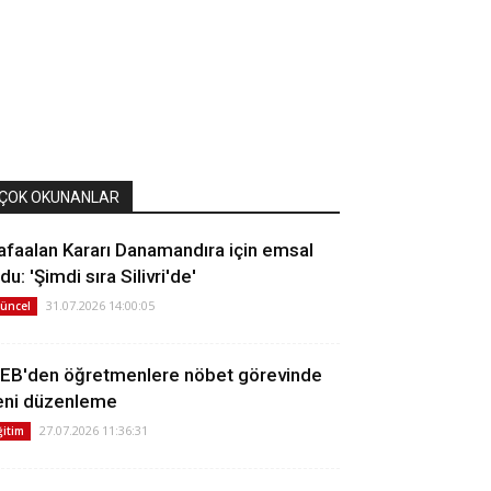
ÇOK OKUNANLAR
afaalan Kararı Danamandıra için emsal
du: 'Şimdi sıra Silivri'de'
31.07.2026 14:00:05
üncel
EB'den öğretmenlere nöbet görevinde
eni düzenleme
27.07.2026 11:36:31
ğitim