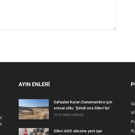
AYIN ENLERİ
P
Safaalan Kararı Danamandıra için
G
emsal oldu: 'Şimdi sıra Silivri'de'
V
31.07.2026 14:00:05
r.
Po
a
Kü
Silivri ADD ailesine yeni üye