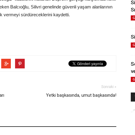
S
en Balcıoğlu, Silivri genelinde güvenli yaşam alanlarının
S
k vermeyi sürdüreceklerini kaydetti.
G
Si
G
S
ve
G
Sonraki »
arı
Yetki başkasında, umut başkasında!