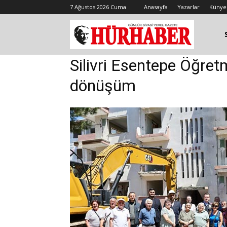
7 Ağustos 2026 Cuma
Anasayfa
Yazarlar
Künye
Silivri Esentepe Öğret
dönüşüm