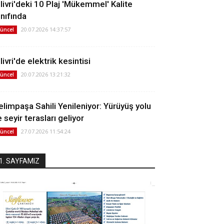
ilivri'deki 10 Plaj 'Mükemmel' Kalite
ınıfında
20.07.2026 14:37:57
üncel
livri'de elektrik kesintisi
20.07.2026 13:21:32
üncel
elimpaşa Sahili Yenileniyor: Yürüyüş yolu
 seyir terasları geliyor
27.07.2026 11:54:24
üncel
1. SAYFAMIZ