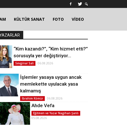
ŞAM
KÜLTÜR SANAT
FOTO
VİDEO
YAZARLAR
“Kim kazandı?”, “Kim hizmet etti?”
sorusuyla yer değiştiriyor…
06.08.2026
Sevginar Sali
İşlemler yasaya uygun ancak
memlekette uyulacak yasa
kalmamış
06.08.2026
İbrahim Kömür
Ahde Vefa
Eğitmen ve Yazar Nagihan Şanlı
05.08.2026