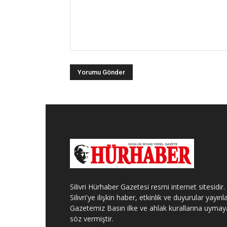
Silivri Hürhaber Gazetesi resmi internet sitesidir.
Silivri'ye ilişkin haber, etkinlik ve duyurular yayınla
Gazetemiz Basın ilke ve ahlak kurallarına uymay
söz vermiştir.