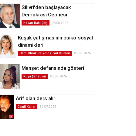
Silivri'den başlayacak
Demokrasi Cephesi
05.08.2026
Hasan Baki Çifçi
Kuşak çatışmasının psiko-sosyal
dinamikleri
05.08.2026
Uzm. Klinik Psikolog Gül Dümen
Manşet defansında gösteri
05.08.2026
Rüya Şahsuvar
Arif olan ders alır
30.07.2026
Cemil Kenar