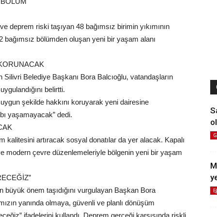
Z BÖLÜM
 ve deprem riski taşıyan 48 bağımsız birimin yıkımının
72 bağımsız bölümden oluşan yeni bir yaşam alanı
I KORUNACAK
 Silivri Belediye Başkanı Bora Balcıoğlu, vatandaşların
gulandığını belirtti.
 uygun şekilde hakkını koruyarak yeni dairesine
S
ybı yaşamayacak” dedi.
ol
CAK
G
kalitesini artıracak sosyal donatılar da yer alacak. Kapalı
rı ve modern çevre düzenlemeleriyle bölgenin yeni bir yaşam
M
y
RECEĞİZ”
dan büyük önem taşıdığını vurgulayan Başkan Bora
E
arımızın yanında olmaya, güvenli ve planlı dönüşüm
eğiz” ifadelerini kullandı. Deprem gerçeği karşısında riskli