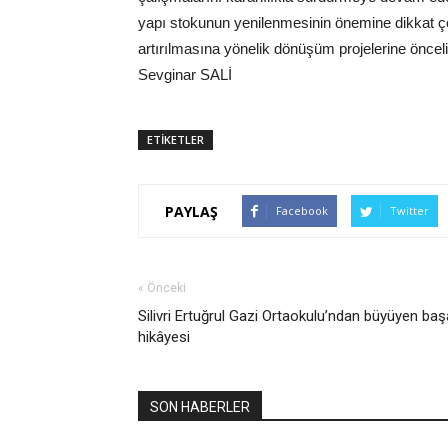
yapı stokunun yenilenmesinin önemine dikkat çek
artırılmasına yönelik dönüşüm projelerine önceli
Sevginar SALİ
ETİKETLER
PAYLAŞ
Facebook
Twitter
« Önceki
Silivri Ertuğrul Gazi Ortaokulu’ndan büyüyen baş
hikâyesi
SON HABERLER