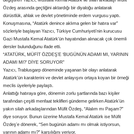
Özdeş arasında geçtiğini aktardığı bir diyaloğu anlatarak
dürüstlük, ahlak ve devlet yönetiminde erdem vurgusu yaptı.
Konuşmasına, “Atatürk denince aklıma gelen bir hatıra var”
sözleriyle başlayan Yazıcı, Türkiye Cumhuriyeti'nin kurucusu
Gazi Mustafa Kemal Atatürk'ün hayatından alınacak çok önemli
dersler bulunduğunu ifade etti.
“ATATÜRK, MÜFİT ÖZDEŞ'E ‘BUGÜNÜN ADAMI MI, YARININ
ADAMI MI?' DİYE SORUYOR”
Yazıcı, Trablusgarp döneminde yaşanan bir olayı anlatarak
Atatürk'ün karakterini ve devlet anlayışını ortaya koyan bir örneği
meclis üyeleriyle paylaştı.
Anlattığı hatıraya göre, dönemin zorlu şartlarında bazı kişiler
tarafından çeşitli menfaat teklifleri gündeme gelirken Atatürk'ün
yakın silah arkadaşlarından Müfit Özdeş, “Alalım mı Paşam?”
diye soruyor. Bunun üzerine Mustafa Kemal Atatürk ise Müfit
Özdeş'e dönerek, “Sen bugünün adamı mı olmak istiyorsun,
yarının adamı mı?” karşılığını veriyor.