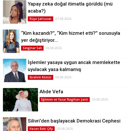
Yapay zeka doğal itimatla görüldü (mü
acaba?)
07.08.2026
Rüya Şahsuvar
“Kim kazandı?”, “Kim hizmet etti?” sorusuyla
yer değiştiriyor…
06.08.2026
Sevginar Sali
İşlemler yasaya uygun ancak memlekette
uyulacak yasa kalmamış
06.08.2026
İbrahim Kömür
Ahde Vefa
05.08.2026
Eğitmen ve Yazar Nagihan Şanlı
Silivri'den başlayacak Demokrasi Cephesi
05.08.2026
Hasan Baki Çifçi