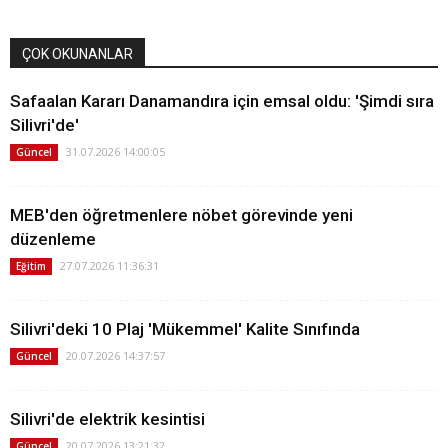
ÇOK OKUNANLAR
Safaalan Kararı Danamandıra için emsal oldu: 'Şimdi sıra
Silivri'de'
31.07.2026 14:00:05
Güncel
MEB'den öğretmenlere nöbet görevinde yeni
düzenleme
27.07.2026 11:36:31
Eğitim
Silivri'deki 10 Plaj 'Mükemmel' Kalite Sınıfında
20.07.2026 14:37:57
Güncel
Silivri'de elektrik kesintisi
20.07.2026 13:21:32
Güncel