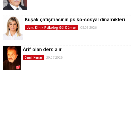
Kuşak çatışmasının psiko-sosyal dinamikleri
05.08.2026
Uzm. Klinik Psikolog Gül Dümen
Arif olan ders alır
30.07.2026
Cemil Kenar