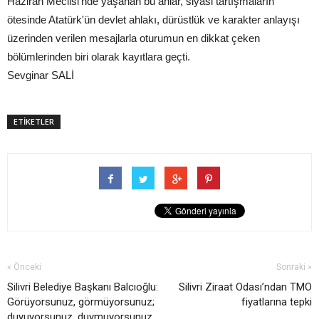
Haziran Meclisi'nde yaşanan bu anlar, siyasi tartışmaların
ötesinde Atatürk'ün devlet ahlakı, dürüstlük ve karakter anlayışı
üzerinden verilen mesajlarla oturumun en dikkat çeken
bölümlerinden biri olarak kayıtlara geçti.
Sevginar SALİ
ETİKETLER
« Önceki
Sonraki »
Silivri Belediye Başkanı Balcıoğlu:
Silivri Ziraat Odası’ndan TMO
Görüyorsunuz, görmüyorsunuz;
fiyatlarına tepki
duyuyorsunuz, duymuyorsunuz