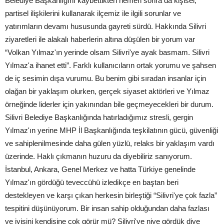
Belediye Başkanlığını kaybettikten hemen sonra da kişisel,
partisel ilişkilerini kullanarak ilçemiz ile ilgili sorunlar ve
yatırımların devamı hususunda gayreti sürdü. Hakkında Silivri
ziyaretleri ile alakalı haberlerin altına düşülen bir yorum var
“Volkan Yılmaz'ın yerinde olsam Silivri'ye ayak basmam. Silivri
Yılmaz'a ihanet etti”. Farklı kullanıcıların ortak yorumu ve şahsen
de iç sesimin dışa vurumu. Bu benim gibi sıradan insanlar için
olağan bir yaklaşım olurken, gerçek siyaset aktörleri ve Yılmaz
örneğinde liderler için yakınından bile geçmeyecekleri bir durum.
Silivri Belediye Başkanlığında hatırladığımız stresli, gergin
Yılmaz'ın yerine MHP İl Başkanlığında teşkilatının gücü, güvenliği
ve sahiplenilmesinde daha gülen yüzlü, relaks bir yaklaşım vardı
üzerinde. Haklı çıkmanın huzuru da diyebiliriz sanıyorum.
İstanbul, Ankara, Genel Merkez ve hatta Türkiye genelinde
Yılmaz'ın gördüğü teveccühü izledikçe en baştan beri
destekleyen ve karşı çıkan herkesin birleştiği “Silivri'ye çok fazla”
tespitini düşünüyorum. Bir insan sahip olduğundan daha fazlası
ve iyisini kendisine çok görür mü? Silivri'ye niye gördük diye