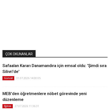
ÇOK OKUNANLAR
Safaalan Kararı Danamandıra için emsal oldu: 'Şimdi sıra
Silivri'de'
31.07.2026 14:00:05
Güncel
MEB'den öğretmenlere nöbet görevinde yeni
düzenleme
27.07.2026 11:36:31
Eğitim