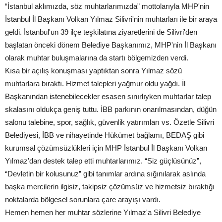
“İstanbul aklımızda, söz muhtarlarımızda” mottolarıyla MHP'nin
İstanbul İl Başkanı Volkan Yılmaz Silivri'nin muhtarları ile bir araya
geldi. İstanbul'un 39 ilçe teşkilatına ziyaretlerini de Silivri'den
başlatan önceki dönem Belediye Başkanımız, MHP'nin İl Başkanı
olarak muhtar buluşmalarına da startı bölgemizden verdi.
Kısa bir açılış konuşması yaptıktan sonra Yılmaz sözü
muhtarlara bıraktı. Hizmet talepleri yağmur oldu yağdı. İl
Başkanından istenebilecekler esasen sınırlıyken muhtarlar talep
skalasını oldukça geniş tuttu. İBB parkının onarılmasından, düğün
salonu talebine, spor, sağlık, güvenlik yatırımları vs. Özetle Silivri
Belediyesi, İBB ve nihayetinde Hükümet bağlamı, BEDAŞ gibi
kurumsal çözümsüzlükleri için MHP İstanbul İl Başkanı Volkan
Yılmaz'dan destek talep etti muhtarlarımız. “Siz güçlüsünüz”,
“Devletin bir kolusunuz” gibi tanımlar ardına sığınılarak aslında
başka mercilerin ilgisiz, takipsiz çözümsüz ve hizmetsiz bıraktığı
noktalarda bölgesel sorunlara çare arayışı vardı.
Hemen hemen her muhtar sözlerine Yılmaz'a Silivri Belediye