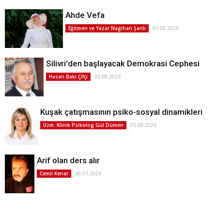
Ahde Vefa
05.08.2026
Eğitmen ve Yazar Nagihan Şanlı
Silivri'den başlayacak Demokrasi Cephesi
05.08.2026
Hasan Baki Çifçi
Kuşak çatışmasının psiko-sosyal dinamikleri
05.08.2026
Uzm. Klinik Psikolog Gül Dümen
Arif olan ders alır
30.07.2026
Cemil Kenar