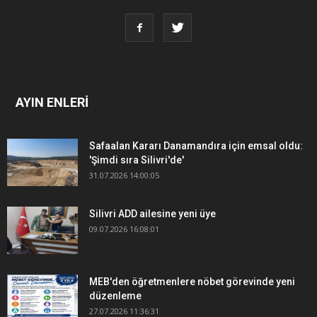
AYIN ENLERİ
Safaalan Kararı Danamandıra için emsal oldu:
'Şimdi sıra Silivri'de'
31.07.2026 14:00:05
Silivri ADD ailesine yeni üye
09.07.2026 16:08:01
MEB'den öğretmenlere nöbet görevinde yeni
düzenleme
27.07.2026 11:36:31