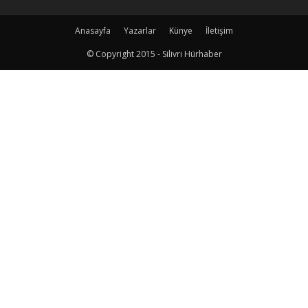
Anasayfa
Yazarlar
Künye
İletişim
© Copyright 2015 - Silivri Hürhaber