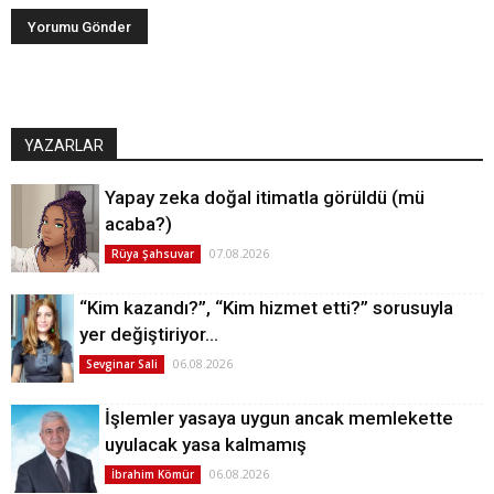
YAZARLAR
Yapay zeka doğal itimatla görüldü (mü
acaba?)
07.08.2026
Rüya Şahsuvar
“Kim kazandı?”, “Kim hizmet etti?” sorusuyla
yer değiştiriyor…
06.08.2026
Sevginar Sali
İşlemler yasaya uygun ancak memlekette
uyulacak yasa kalmamış
06.08.2026
İbrahim Kömür