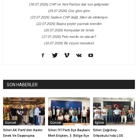
(30.07.2026) CHP ve Yeni Parti’ye dair son gelişmeler
(29.07.2026) Göz göre göre
(23.07.2026) Sadece CHP değil, Silivri de etkileniyor
(22.07.2026) Başka şeyler yazmak isterdim
(20.07.2026) Komşudan bir örnek
(17.07.2026) Peki meclis ne olacak?
(16.07.2026) Bir vizyon meselesi!
SON HABERLER
Güncel
Güncel
Eğitim
Silivri AK Parti’den Kadın
Silivri İYİ Parti İlçe Başkanı
Silivri Çağrıbey
Emek Ve Dayanışma
Mert Erişken, 3. Bölge İlçe
Ortaokulu’nda LGS