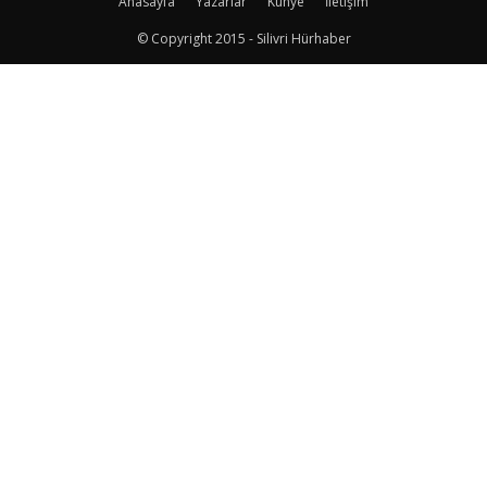
Anasayfa
Yazarlar
Künye
İletişim
© Copyright 2015 - Silivri Hürhaber