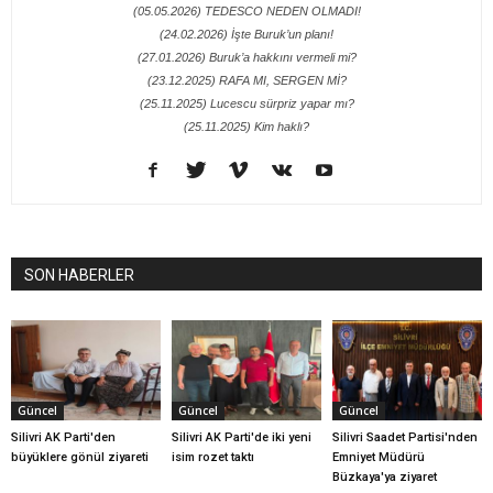
(05.05.2026) TEDESCO NEDEN OLMADI!
(24.02.2026) İşte Buruk’un planı!
(27.01.2026) Buruk’a hakkını vermeli mi?
(23.12.2025) RAFA MI, SERGEN Mİ?
(25.11.2025) Lucescu sürpriz yapar mı?
(25.11.2025) Kim haklı?
SON HABERLER
Güncel
Güncel
Güncel
Silivri AK Parti'den
Silivri AK Parti'de iki yeni
Silivri Saadet Partisi'nden
büyüklere gönül ziyareti
isim rozet taktı
Emniyet Müdürü
Büzkaya'ya ziyaret