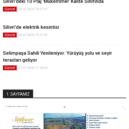
Silivri'deki 10 Plaj 'Mükemmel' Kalite Sınıfında
20.07.2026 14:37:57
Güncel
Silivri'de elektrik kesintisi
20.07.2026 13:21:32
Güncel
Selimpaşa Sahili Yenileniyor: Yürüyüş yolu ve seyir
terasları geliyor
27.07.2026 11:54:24
Güncel
1. SAYFAMIZ