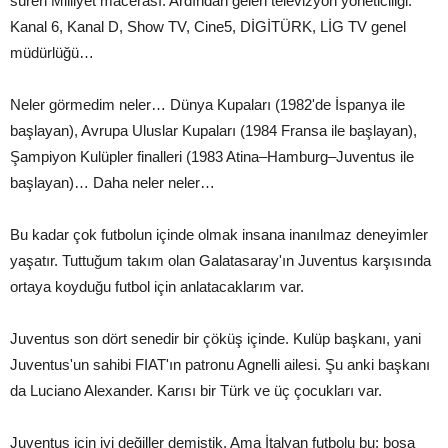
süren Milliyet macerası. Ardından gelen televizyon yöneticiliği.
Kanal 6, Kanal D, Show TV, Cine5, DİGİTÜRK, LİG TV genel
müdürlüğü…
Neler görmedim neler… Dünya Kupaları (1982'de İspanya ile
başlayan), Avrupa Uluslar Kupaları (1984 Fransa ile başlayan),
Şampiyon Kulüpler finalleri (1983 Atina–Hamburg–Juventus ile
başlayan)… Daha neler neler…
Bu kadar çok futbolun içinde olmak insana inanılmaz deneyimler
yaşatır. Tuttuğum takım olan Galatasaray'ın Juventus karşısında
ortaya koyduğu futbol için anlatacaklarım var.
Juventus son dört senedir bir çöküş içinde. Kulüp başkanı, yani
Juventus'un sahibi FIAT'ın patronu Agnelli ailesi. Şu anki başkanı
da Luciano Alexander. Karısı bir Türk ve üç çocukları var.
Juventus için iyi değiller demiştik. Ama İtalyan futbolu bu; boşa