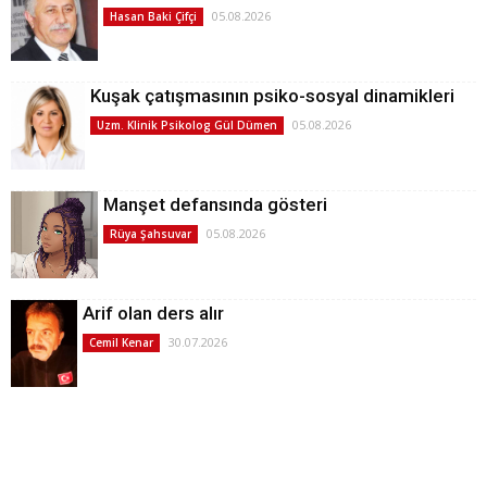
05.08.2026
Hasan Baki Çifçi
Kuşak çatışmasının psiko-sosyal dinamikleri
05.08.2026
Uzm. Klinik Psikolog Gül Dümen
Manşet defansında gösteri
05.08.2026
Rüya Şahsuvar
Arif olan ders alır
30.07.2026
Cemil Kenar