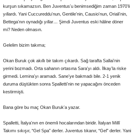
kurşun sıkamazsın. Ben Juventus'u benimsediğim zaman 1970'li
yıllardı. Yani Cuccureddu'nun, Gentile'nin, Causio'nun, Oriali'nin,
Bettega'nın oynadığı yıllar… Şimdi Juventus eski hâline döner
mi? Neden olmasın.
Gelelim bizim takıma;
Okan Buruk çok akıllı bir takım çıkardı. Sağ tarafta Sallai'nin
yerini bozmadı. Orta sahanın ortasına Sara'yı aldı. İlkay'la riske
girmedi. Lemina'yı aramadı. Sane'ye bakmadı bile. 2-1 yenik
duruma düştükten sonra Spalletti'nin ne yapacağını önceden
kestirmişti.
Bana göre bu maç Okan Buruk'a yazar.
Spalletti, İtalya'nın en önemli hocalarından biridir. İtalyan Millî
Takımı sıkışır, “Gel Spa” derler. Juventus tıkanır, “Gel” derler. Yani