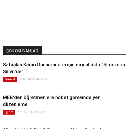
ÇOK OKUNANLAR
Safaalan Kararı Danamandıra için emsal oldu: 'Şimdi sıra
Silivri'de'
31.07.2026 14:00:05
Güncel
MEB'den öğretmenlere nöbet görevinde yeni
düzenleme
27.07.2026 11:36:31
Eğitim