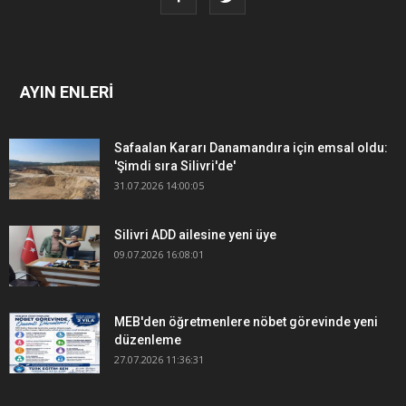
AYIN ENLERİ
Safaalan Kararı Danamandıra için emsal oldu:
'Şimdi sıra Silivri'de'
31.07.2026 14:00:05
Silivri ADD ailesine yeni üye
09.07.2026 16:08:01
MEB'den öğretmenlere nöbet görevinde yeni
düzenleme
27.07.2026 11:36:31