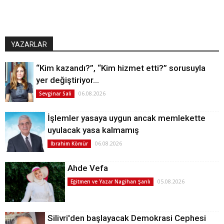
YAZARLAR
“Kim kazandı?”, “Kim hizmet etti?” sorusuyla
yer değiştiriyor…
06.08.2026
Sevginar Sali
İşlemler yasaya uygun ancak memlekette
uyulacak yasa kalmamış
06.08.2026
İbrahim Kömür
Ahde Vefa
05.08.2026
Eğitmen ve Yazar Nagihan Şanlı
Silivri'den başlayacak Demokrasi Cephesi