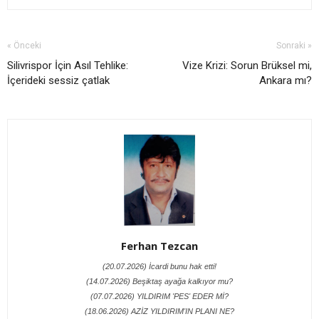
« Önceki
Sonraki »
Silivrispor İçin Asıl Tehlike:
Vize Krizi: Sorun Brüksel mi,
İçerideki sessiz çatlak
Ankara mı?
Ferhan Tezcan
(20.07.2026) İcardi bunu hak etti!
(14.07.2026) Beşiktaş ayağa kalkıyor mu?
(07.07.2026) YILDIRIM 'PES' EDER Mİ?
(18.06.2026) AZİZ YILDIRIM'IN PLANI NE?