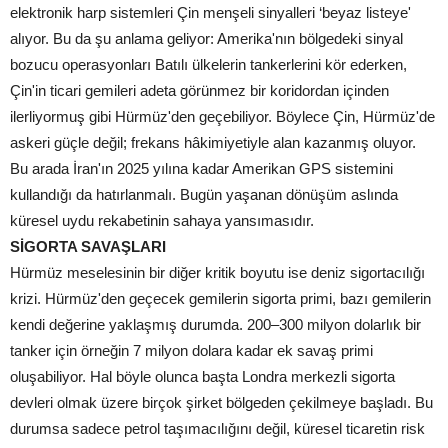
elektronik harp sistemleri Çin menşeli sinyalleri ‘beyaz listeye'
alıyor. Bu da şu anlama geliyor: Amerika'nın bölgedeki sinyal
bozucu operasyonları Batılı ülkelerin tankerlerini kör ederken,
Çin'in ticari gemileri adeta görünmez bir koridordan içinden
ilerliyormuş gibi Hürmüz'den geçebiliyor. Böylece Çin, Hürmüz'de
askeri güçle değil; frekans hâkimiyetiyle alan kazanmış oluyor.
Bu arada İran'ın 2025 yılına kadar Amerikan GPS sistemini
kullandığı da hatırlanmalı. Bugün yaşanan dönüşüm aslında
küresel uydu rekabetinin sahaya yansımasıdır.
SİGORTA SAVAŞLARI
Hürmüz meselesinin bir diğer kritik boyutu ise deniz sigortacılığı
krizi. Hürmüz'den geçecek gemilerin sigorta primi, bazı gemilerin
kendi değerine yaklaşmış durumda. 200–300 milyon dolarlık bir
tanker için örneğin 7 milyon dolara kadar ek savaş primi
oluşabiliyor. Hal böyle olunca başta Londra merkezli sigorta
devleri olmak üzere birçok şirket bölgeden çekilmeye başladı. Bu
durumsa sadece petrol taşımacılığını değil, küresel ticaretin risk