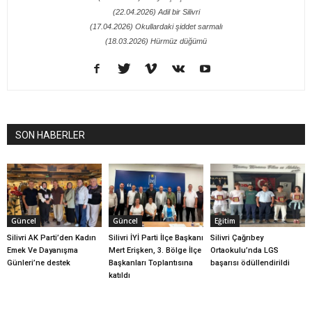
(22.04.2026) Adil bir Silivri
(17.04.2026) Okullardaki şiddet sarmalı
(18.03.2026) Hürmüz düğümü
SON HABERLER
Güncel
Güncel
Eğitim
Silivri AK Parti’den Kadın
Silivri İYİ Parti İlçe Başkanı
Silivri Çağrıbey
Emek Ve Dayanışma
Mert Erişken, 3. Bölge İlçe
Ortaokulu’nda LGS
Günleri’ne destek
Başkanları Toplantısına
başarısı ödüllendirildi
katıldı