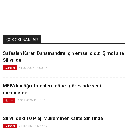
ÇOK OKUNANLAR
Safaalan Kararı Danamandıra için emsal oldu: 'Şimdi sıra
Silivri'de'
31.07.2026 14:00:05
Güncel
MEB'den öğretmenlere nöbet görevinde yeni
düzenleme
27.07.2026 11:36:31
Eğitim
Silivri'deki 10 Plaj 'Mükemmel' Kalite Sınıfında
20.07.2026 14:37:57
Güncel