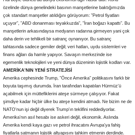
özelinde dünya genelindeki basının manşetlerine baktığımızda
çok standart manşetler atıldığını görüyorum: "Petrol fiyatları
uçuyor", "ABD donanması teyakkuzda", "İran boğazı kapattı". Bu
manşetlerin arkasındaysa medyanın radarına girmeyen yani çok
daha derin ve tehlikeli bir satranç oynanıyor. Bu satranç
tahtasında sadece gemiler değil; veri hatları, uydu sistemleri ve
finans ağları da hamle yapıyor. Savaşın merkezinde ise
egemenlik teknolojileri ve yeni dünya düzeninin lojistik kodları var.
AMERİKA'NIN YENİ STRATEJİSİ
Amerika cephesinde Trump, "Önce Amerika" politikasını farklı bir
boyuta taşımış durumda. İran tarafından kapatılan Hürmüz'ü
açabilmek için müttefiklerini ateşe sürmeye çalışıyor. Fakat
şimdiye kadar hiçbir ülke bu ateşe kendini atmadı. Ne bizim ne de
NATO'nun işi değil diyerek Trump'ın teklifini reddediyorlar.
Amerika'nın asıl hesabı ise askeri değil, ekonomik. Aslında
Amerika kendi kaya gazı ve petrol ihracatını Avrupa'ya fahiş
fiyatlarla satmanın lojistik altyapısını tahkim etmenin derdinde.