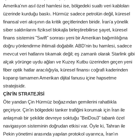
Amerika'nın asıl özel hamlesi ise, bölgedeki sualtı veri kabloları
üzerinde kurduğu baskı. Hürmüz sadece petrolün değil, küresel
finansal veri akışının da kritik geçitlerinden biridir. İran'a yönelik
siber saldırılarını fiziksel blokajla birleştirebilirse şayet, küresel
finans sistemini "Swift" sonrası yeni bir Amerikan bağımlılığına
doğru yönlendirme ihtimali doğabilir. ABD'nin bu hamlesi, sadece
mevcut veri hatlarını tıkamak değil; eş zamanlı olarak Starlink gibi
alçak yörünge uydu ağları ve Kuzey Kutbu üzerinden geçen yeni
fiber optik hatlar aracılığıyla, küresel finansı coğrafi kaderinden
koparıp tamamen Amerikan dijital fanusu içine hapsetme
stratejisidir.
ÇİN'İN STRATEJİSİ
Öte yandan Çin Hürmüz boğazından gemilerini rahatlıkla
geçiriyor. Çin'in bölgedeki tanker trafiğini korumak için İran ile
anlaşmalı bir şekilde devreye soktuğu "BeiDou3" tabanlı özel
navigasyon sisteminin doğrudan etkisi var. Öyle ki, Tahran ile
Pekin yönetimi arasında yapılan protokol uyarınca, İran'ın