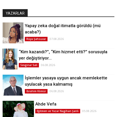
YAZARLAR
Yapay zeka doğal itimatla görüldü (mü
acaba?)
07.08.2026
Rüya Şahsuvar
“Kim kazandı?”, “Kim hizmet etti?” sorusuyla
yer değiştiriyor…
06.08.2026
Sevginar Sali
İşlemler yasaya uygun ancak memlekette
uyulacak yasa kalmamış
06.08.2026
İbrahim Kömür
Ahde Vefa
05.08.2026
Eğitmen ve Yazar Nagihan Şanlı