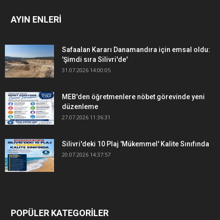
AYIN ENLERİ
Safaalan Kararı Danamandıra için emsal oldu:
'Şimdi sıra Silivri'de'
31.07.2026 14:00:05
MEB'den öğretmenlere nöbet görevinde yeni
düzenleme
27.07.2026 11:36:31
Silivri'deki 10 Plaj 'Mükemmel' Kalite Sınıfında
20.07.2026 14:37:57
POPÜLER KATEGORİLER