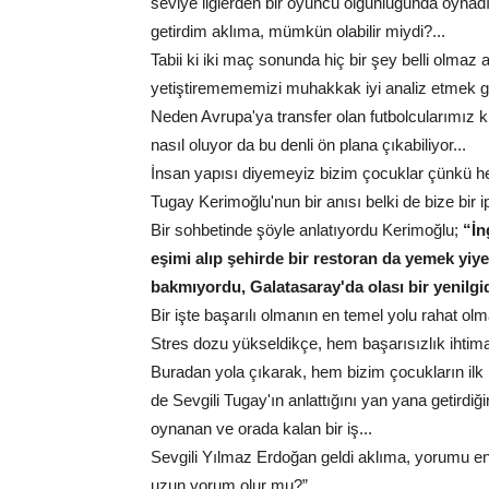
seviye liglerden bir oyuncu olgunluğunda oynadı
getirdim aklıma, mümkün olabilir miydi?...
Tabii ki iki maç sonunda hiç bir şey belli olmaz
yetiştiremememizi muhakkak iyi analiz etmek ge
Neden Avrupa'ya transfer olan futbolcularımız 
nasıl oluyor da bu denli ön plana çıkabiliyor...
İnsan yapısı diyemeyiz bizim çocuklar çünkü he
Tugay Kerimoğlu'nun bir anısı belki de bize bir 
Bir sohbetinde şöyle anlatıyordu Kerimoğlu;
“İn
eşimi alıp şehirde bir restoran da yemek yiy
bakmıyordu, Galatasaray'da olası bir yenilgi
Bir işte başarılı olmanın en temel yolu rahat ol
Stres dozu yükseldikçe, hem başarısızlık ihtima
Buradan yola çıkarak, hem bizim çocukların ilk
de Sevgili Tugay'ın anlattığını yan yana getird
oynanan ve orada kalan bir iş...
Sevgili Yılmaz Erdoğan geldi aklıma, yorumu en
uzun yorum olur mu?”