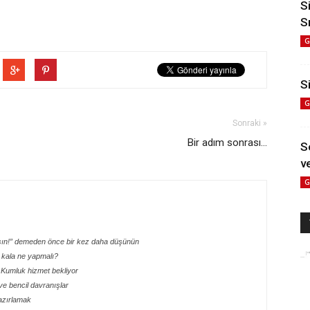
S
S
G
Si
G
Sonraki »
Bir adım sonrası...
S
ve
G
asın!” demeden önce bir kez daha düşünün
 kala ne yapmalı?
 Kumluk hizmet bekliyor
e bencil davranışlar
azırlamak