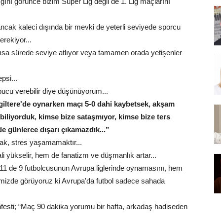
ğını görünce bizim Süper Lig değil de 1. Lig maçlarını
 ancak kaleci dışında bir mevki de yeterli seviyede sporcu
rekiyor...
kısa sürede seviye atlıyor veya tamamen orada yetişenler
psi...
ipucu verebilir diye düşünüyorum...
giltere'de oynarken maçı 5-0 dahi kaybetsek, akşam
ebiliyorduk, kimse bize sataşmıyor, kimse bize ters
de günlerce dışarı çıkamazdık...”
mak, stres yaşamamaktır...
li yükselir, hem de fanatizm ve düşmanlık artar...
 11 de 9 futbolcusunun Avrupa liglerinde oynamasını, hem
iğimizde görüyoruz ki Avrupa'da futbol sadece sahada
festi; “Maç 90 dakika yorumu bir hafta, arkadaş hadiseden