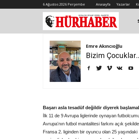
6 Ağustos 2026 Perşembe
Anasayfa
Yazarlar
K
Emre Akıncıoğlu
Bizim Çocuklar..
Başarı asla tesadüf değildir diyerek başlamak
İlk 11 de 9 Avrupa liglerinde oynayan futbolcumu
Avrupa'nın futbol mantalitesi farkını açık şekild
Fransa 2. liginden bir oyuncu olan 25 yaşındak