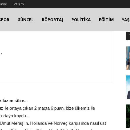
ünye
İletişim
SPOR
GÜNCEL
RÖPORTAJ
POLİTİKA
EĞİTİM
YA
.
 lazım söze...
z ile ortaya çıkan 2 maçta 6 puan, bize ülkemiz ile
e ortaya koydu...
i Umut Meraş'ın, Hollanda ve Norveç karşısında nasıl üst