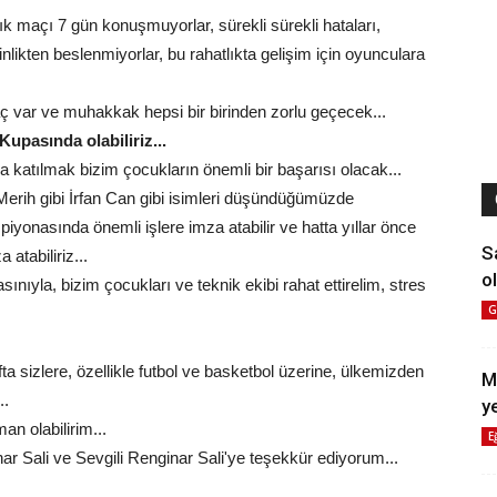
ık maçı 7 gün konuşmuyorlar, sürekli sürekli hataları,
inlikten beslenmiyorlar, bu rahatlıkta gelişim için oyunculara
ar ve muhakkak hepsi bir birinden zorlu geçecek...
Kupasında olabiliriz...
katılmak bizim çocukların önemli bir başarısı olacak...
Merih gibi İrfan Can gibi isimleri düşündüğümüzde
onasında önemli işlere imza atabilir ve hatta yıllar önce
S
atabiliriz...
ol
nıyla, bizim çocukları ve teknik ekibi rahat ettirelim, stres
G
a sizlere, özellikle futbol ve basketbol üzerine, ülkemizden
M
..
y
an olabilirim...
E
ar Sali ve Sevgili Renginar Sali'ye teşekkür ediyorum...