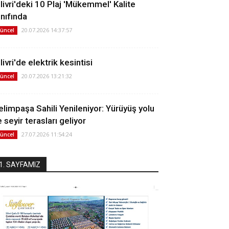
ilivri'deki 10 Plaj 'Mükemmel' Kalite
ınıfında
20.07.2026 14:37:57
üncel
livri'de elektrik kesintisi
20.07.2026 13:21:32
üncel
elimpaşa Sahili Yenileniyor: Yürüyüş yolu
 seyir terasları geliyor
27.07.2026 11:54:24
üncel
1. SAYFAMIZ