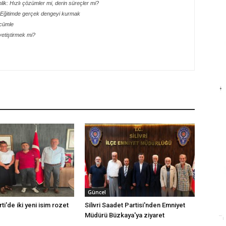
ik: Hızlı çözümler mi, derin süreçler mi?
 Eğitimde gerçek dengeyi kurmak
 cümle
etiştirmek mi?
Güncel
rti'de iki yeni isim rozet
Silivri Saadet Partisi'nden Emniyet
Müdürü Büzkaya'ya ziyaret