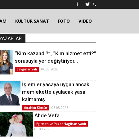
ŞAM
KÜLTÜR SANAT
FOTO
VİDEO
YAZARLAR
“Kim kazandı?”, “Kim hizmet etti?”
sorusuyla yer değiştiriyor…
06.08.2026
Sevginar Sali
İşlemler yasaya uygun ancak
memlekette uyulacak yasa
kalmamış
06.08.2026
İbrahim Kömür
Ahde Vefa
Eğitmen ve Yazar Nagihan Şanlı
05.08.2026