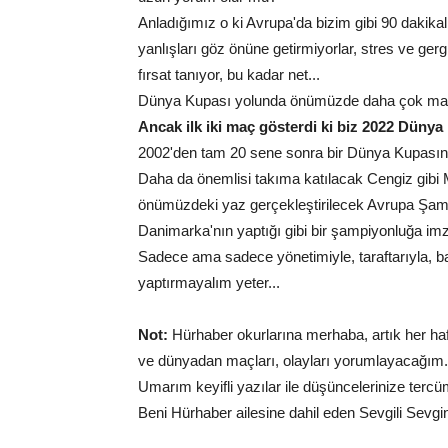
Anladığımız o ki Avrupa'da bizim gibi 90 dakikal
yanlışları göz önüne getirmiyorlar, stres ve gerg
fırsat tanıyor, bu kadar net...
Dünya Kupası yolunda önümüzde daha çok maç v
Ancak ilk iki maç gösterdi ki biz 2022 Dünya 
2002'den tam 20 sene sonra bir Dünya Kupasına 
Daha da önemlisi takıma katılacak Cengiz gibi 
önümüzdeki yaz gerçekleştirilecek Avrupa Şampiy
Danimarka'nın yaptığı gibi bir şampiyonluğa imza 
Sadece ama sadece yönetimiyle, taraftarıyla, bası
yaptırmayalım yeter...
Not:
Hürhaber okurlarına merhaba, artık her haft
ve dünyadan maçları, olayları yorumlayacağım.
Umarım keyifli yazılar ile düşüncelerinize tercüm
Beni Hürhaber ailesine dahil eden Sevgili Sevgin