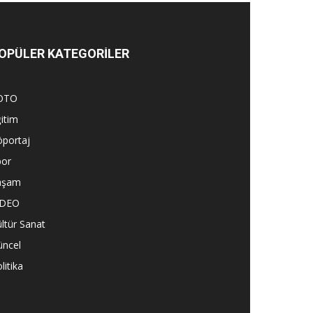
OPÜLER KATEGORİLER
OTO
itim
öportaj
por
aşam
İDEO
ltür Sanat
üncel
litika