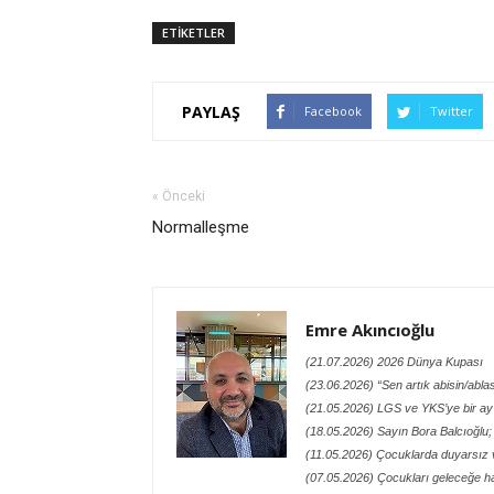
ETİKETLER
PAYLAŞ
Facebook
Twitter
« Önceki
Normalleşme
Emre Akıncıoğlu
(21.07.2026) 2026 Dünya Kupası
(23.06.2026) “Sen artık abisin/abl
(21.05.2026) LGS ve YKS’ye bir ay
(18.05.2026) Sayın Bora Balcıoğlu;
(11.05.2026) Çocuklarda duyarsız v
(07.05.2026) Çocukları geleceğe h