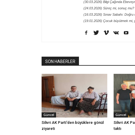
(30.03.2026) Bilgi Çağında Ebeveynl
(24.03.2026) Süreç mi, sonuç mu?
(16.03.2026) Sınav Sabahı: Doğru
(19.01.2026) Çocuk büyütmek mi, y
SON HABERLER
Güncel
Güncel
Silivri AK Parti'den büyüklere gönül
Silivri AK Pa
ziyareti
taktı