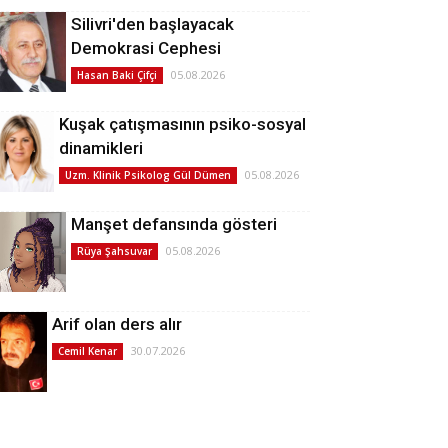
Silivri'den başlayacak
Demokrasi Cephesi
05.08.2026
Hasan Baki Çifçi
Kuşak çatışmasının psiko-sosyal
dinamikleri
05.08.2026
Uzm. Klinik Psikolog Gül Dümen
Manşet defansında gösteri
05.08.2026
Rüya Şahsuvar
Arif olan ders alır
30.07.2026
Cemil Kenar