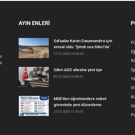
AYIN ENLERİ
P
Safaalan Kararı Danamandıra için
F
emsal oldu: 'Şimdi sıra Silivri'de'
Eğ
31.07.2026 14:00:05
r.
R
a
S
Silivri ADD ailesine yeni üye
09.07.2026 16:08:01
Y
V
Kü
MEB'den öğretmenlere nöbet
görevinde yeni düzenleme
G
27.07.2026 11:36:31
Po