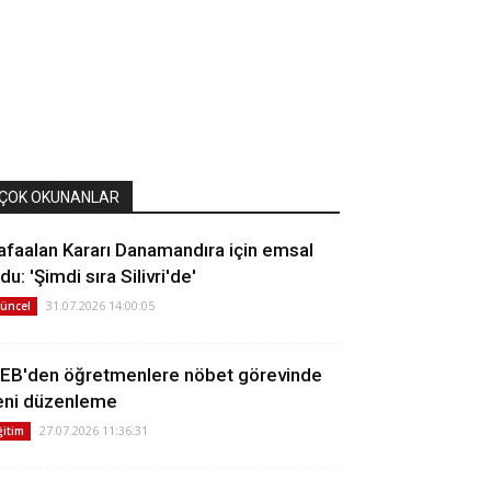
ÇOK OKUNANLAR
afaalan Kararı Danamandıra için emsal
du: 'Şimdi sıra Silivri'de'
31.07.2026 14:00:05
üncel
EB'den öğretmenlere nöbet görevinde
eni düzenleme
27.07.2026 11:36:31
ğitim