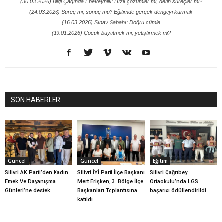
(30.03.2026) Bilgi Çağında Ebeveynlik: Hızlı çözümler mi, derin süreçler mi?
(24.03.2026) Süreç mi, sonuç mu? Eğitimde gerçek dengeyi kurmak
(16.03.2026) Sınav Sabahı: Doğru cümle
(19.01.2026) Çocuk büyütmek mi, yetiştirmek mi?
SON HABERLER
Güncel
Güncel
Eğitim
Silivri AK Parti’den Kadın
Silivri İYİ Parti İlçe Başkanı
Silivri Çağrıbey
Emek Ve Dayanışma
Mert Erişken, 3. Bölge İlçe
Ortaokulu’nda LGS
Günleri’ne destek
Başkanları Toplantısına
başarısı ödüllendirildi
katıldı