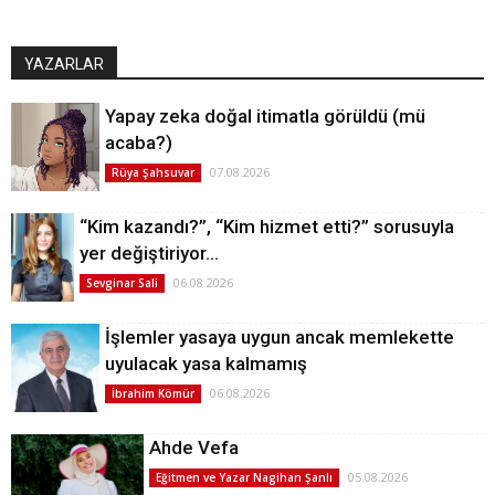
YAZARLAR
Yapay zeka doğal itimatla görüldü (mü
acaba?)
07.08.2026
Rüya Şahsuvar
“Kim kazandı?”, “Kim hizmet etti?” sorusuyla
yer değiştiriyor…
06.08.2026
Sevginar Sali
İşlemler yasaya uygun ancak memlekette
uyulacak yasa kalmamış
06.08.2026
İbrahim Kömür
Ahde Vefa
05.08.2026
Eğitmen ve Yazar Nagihan Şanlı