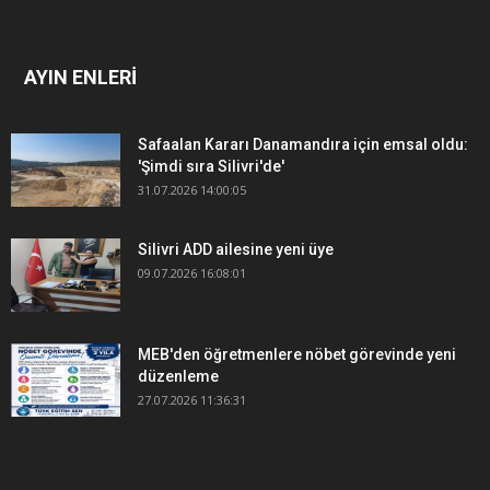
AYIN ENLERİ
Safaalan Kararı Danamandıra için emsal oldu:
'Şimdi sıra Silivri'de'
31.07.2026 14:00:05
Silivri ADD ailesine yeni üye
09.07.2026 16:08:01
MEB'den öğretmenlere nöbet görevinde yeni
düzenleme
27.07.2026 11:36:31