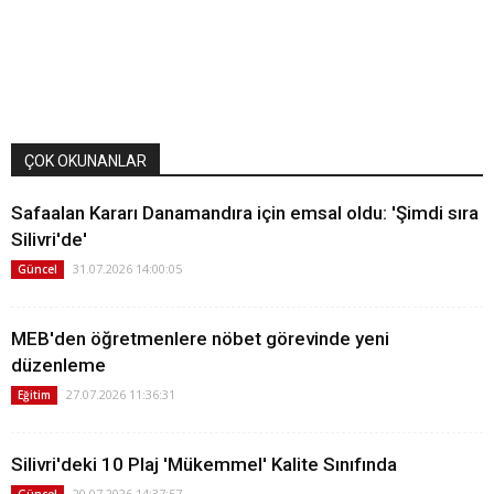
ÇOK OKUNANLAR
Safaalan Kararı Danamandıra için emsal oldu: 'Şimdi sıra
Silivri'de'
31.07.2026 14:00:05
Güncel
MEB'den öğretmenlere nöbet görevinde yeni
düzenleme
27.07.2026 11:36:31
Eğitim
Silivri'deki 10 Plaj 'Mükemmel' Kalite Sınıfında
20.07.2026 14:37:57
Güncel