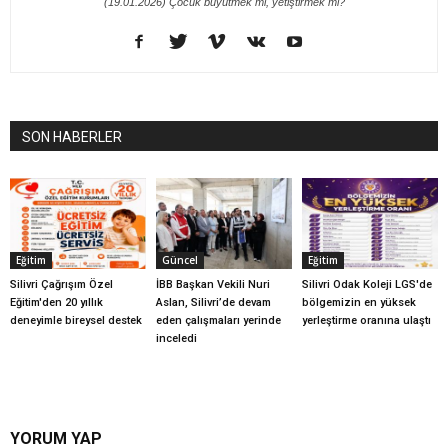
(19.01.2026) Çocuk büyütmek mi, yetiştirmek mi?
SON HABERLER
Eğitim
Güncel
Eğitim
Silivri Çağrışım Özel
İBB Başkan Vekili Nuri
Silivri Odak Koleji LGS'de
Eğitim'den 20 yıllık
Aslan, Silivri’de devam
bölgemizin en yüksek
deneyimle bireysel destek
eden çalışmaları yerinde
yerleştirme oranına ulaştı
inceledi
YORUM YAP