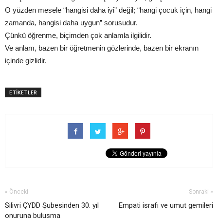
O yüzden mesele “hangisi daha iyi” değil; “hangi çocuk için, hangi
zamanda, hangisi daha uygun” sorusudur.
Çünkü öğrenme, biçimden çok anlamla ilgilidir.
Ve anlam, bazen bir öğretmenin gözlerinde, bazen bir ekranın
içinde gizlidir.
ETİKETLER
« Önceki
Sonraki »
Silivri ÇYDD Şubesinden 30. yıl
Empati israfı ve umut gemileri
onuruna buluşma