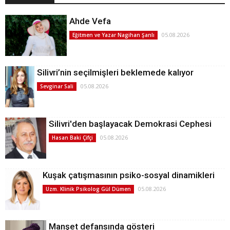
Ahde Vefa
05.08.2026
Eğitmen ve Yazar Nagihan Şanlı
Silivri’nin seçilmişleri beklemede kalıyor
05.08.2026
Sevginar Sali
Silivri'den başlayacak Demokrasi Cephesi
05.08.2026
Hasan Baki Çifçi
Kuşak çatışmasının psiko-sosyal dinamikleri
05.08.2026
Uzm. Klinik Psikolog Gül Dümen
Manşet defansında gösteri