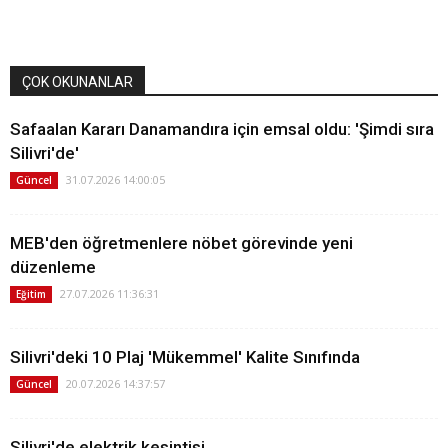
ÇOK OKUNANLAR
Safaalan Kararı Danamandıra için emsal oldu: 'Şimdi sıra
Silivri'de'
31.07.2026 14:00:05
Güncel
MEB'den öğretmenlere nöbet görevinde yeni
düzenleme
27.07.2026 11:36:31
Eğitim
Silivri'deki 10 Plaj 'Mükemmel' Kalite Sınıfında
20.07.2026 14:37:57
Güncel
Silivri'de elektrik kesintisi