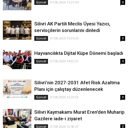
07.08.2026 15:21:04
Güncel
0
Silivri AK Partili Meclis Üyesi Yazıcı,
servisçilerin sorunlarını dinledi
07.08.2026 15:05:33
Güncel
0
Hayvancılıkta Dijital Küpe Dönemi başladı
07.08.2026 14:02:51
Güncel
0
Silivri’nin 2027-2031 Afet Risk Azaltma
Planı için çalıştay düzenlenecek
07.08.2026 13:23:03
Güncel
0
Silivri Kaymakamı Murat Eren’den Muharip
Gazilere iade-i ziyaret
07.08.2026 12:50:37
Güncel
0