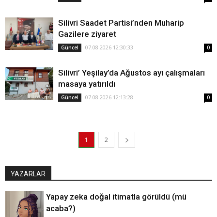
Silivri Saadet Partisi’nden Muharip
Gazilere ziyaret
07.08.2026 12:30:33
Güncel
0
Silivri’ Yeşilay’da Ağustos ayı çalışmaları
masaya yatırıldı
07.08.2026 12:13:28
Güncel
0
1
2
YAZARLAR
Yapay zeka doğal itimatla görüldü (mü
acaba?)