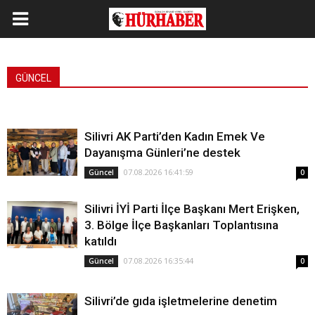
GÜNCEL
Silivri AK Parti’den Kadın Emek Ve
Dayanışma Günleri’ne destek
07.08.2026 16:41:59
Güncel
0
Silivri İYİ Parti İlçe Başkanı Mert Erişken,
3. Bölge İlçe Başkanları Toplantısına
katıldı
07.08.2026 16:35:44
Güncel
0
Silivri’de gıda işletmelerine denetim