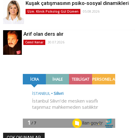
Kuşak çatışmasının psiko-sosyal dinamikleri
05.08.2026
Uzm. Klinik Psikolog Gül Dümen
Arif olan ders alır
30.07.2026
Cemil Kenar
ÇOK OKUNANLAR