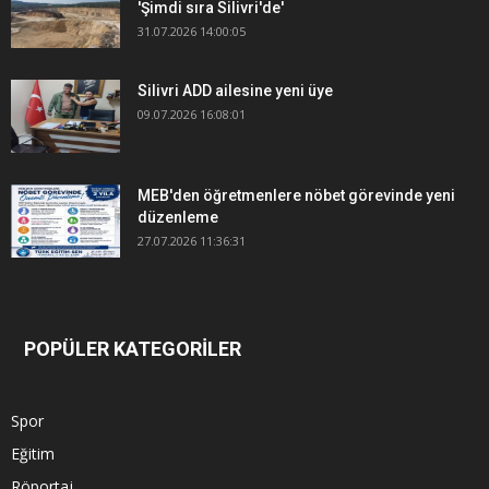
'Şimdi sıra Silivri'de'
31.07.2026 14:00:05
Silivri ADD ailesine yeni üye
09.07.2026 16:08:01
MEB'den öğretmenlere nöbet görevinde yeni
düzenleme
27.07.2026 11:36:31
POPÜLER KATEGORİLER
Spor
Eğitim
Röportaj