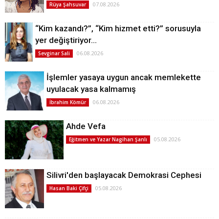
07.08.2026
Rüya Şahsuvar
“Kim kazandı?”, “Kim hizmet etti?” sorusuyla
yer değiştiriyor…
06.08.2026
Sevginar Sali
İşlemler yasaya uygun ancak memlekette
uyulacak yasa kalmamış
06.08.2026
İbrahim Kömür
Ahde Vefa
05.08.2026
Eğitmen ve Yazar Nagihan Şanlı
Silivri'den başlayacak Demokrasi Cephesi
05.08.2026
Hasan Baki Çifçi