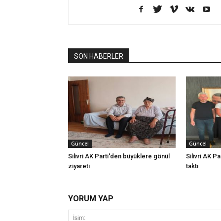
SON HABERLER
Güncel
Güncel
Silivri AK Parti'den büyüklere gönül
Silivri AK Pa
ziyareti
taktı
YORUM YAP