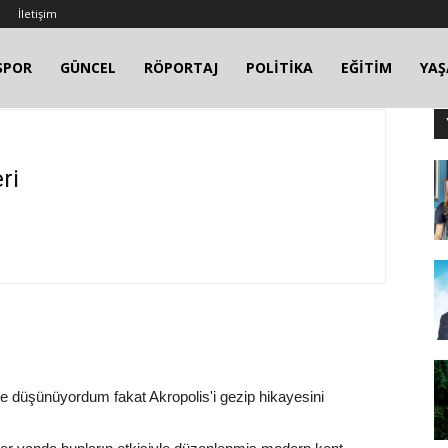
İletişim
SPOR
GÜNCEL
RÖPORTAJ
POLİTİKA
EĞİTİM
YA
ri
ye düşünüyordum fakat Akropolis'i gezip hikayesini