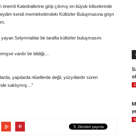
n önemli Katedrallerine girip çıkmış en büyük kiliselerinde
ndeydim kendi memleketimdeki Kültürler Buluşmasına grişn
im.
 yayan Selymrialılar bir tarafta kültürler buluşmasını
emişse vardır bir bildiği…
S
ol
da, yapılarda ritüellerde değil, yüzyıllardır süren
inde saklıymış…”
G
M
y
E