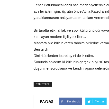
Fener Patrikhanesi dahil batı medeniyetlerinin e
ayinler izlemişim, üç gün önce Atina Katedrali
yasaklanmasını anlayamadım, anlam veremed
Bir tarafta etik, ahlak ve spor kültürünü dünyaya
kısıtlayan modern ilgili yetkililer…
Mantara bile kültür veren rabbim birilerine verm
Ben girdim.
Dini ritüellerden ibaret ayini de izledim.
Sonunda anladım ki kültürün gerçek büyüsü taşlar
düşünme, sorgulama ve kendini aşma geleneğ
ETİKETLER
PAYLAŞ
Facebook
Twitter