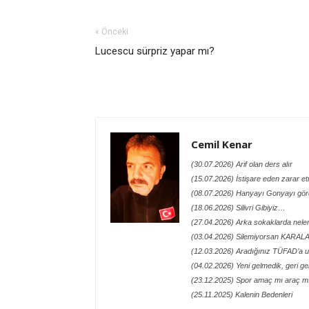
« Önceki
Lucescu sürpriz yapar mı?
Cemil Kenar
(30.07.2026) Arif olan ders alır
(15.07.2026) İstişare eden zarar e
(08.07.2026) Hanyayı Gonyayı gö
(18.06.2026) Silivri Gibiyiz…
(27.04.2026) Arka sokaklarda neler
(03.04.2026) Silemiyorsan KARA
(12.03.2026) Aradığınız TÜFAD’a ul
(04.02.2026) Yeni gelmedik, geri geld
(23.12.2025) Spor amaç mı araç m
(25.11.2025) Kalenin Bedenleri