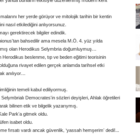
 diğer yanda bunların etkisiyle düzenlenmiş modern kent
malarını her yerde görüyor ve mitolojik tarihin bir kentin
i nasıl etkilediğini anlıyorsunuz.
almayı gerektirecek bilgiler edindik.
inionus'tan bahsedilir ama mesela M.Ö. 4. yüz yılda
şamış olan Herodikus Selymbria doğumluymuş…
en Herodikus beslenme, tıp ve beden eğitimi teorisinin
olduğuna rivayet edilen gerçek anlamda tarihsel etki
rak anılıyor…
mliğinin temeli kabul ediliyormuş.
Selymbrialı Democrates'in sözleri deyişleri, Ahlak öğretileri
arak bilinen etik ve bilgelik yazarıymış.
 Kale Park'a gitmek oldu.
üfen isabet oldu.
me fırsatı vardı ancak güvenlik, ‘yassah hemşerim' dedi!...