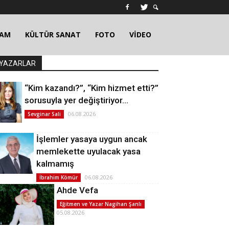
ŞAM
KÜLTÜR SANAT
FOTO
VİDEO
YAZARLAR
“Kim kazandı?”, “Kim hizmet etti?”
sorusuyla yer değiştiriyor…
06.08.2026
Sevginar Sali
İşlemler yasaya uygun ancak
memlekette uyulacak yasa
kalmamış
06.08.2026
İbrahim Kömür
Ahde Vefa
Eğitmen ve Yazar Nagihan Şanlı
05.08.2026