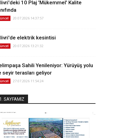
ilivri'deki 10 Plaj 'Mükemmel' Kalite
ınıfında
20.07.2026 14:37:57
üncel
livri'de elektrik kesintisi
20.07.2026 13:21:32
üncel
elimpaşa Sahili Yenileniyor: Yürüyüş yolu
 seyir terasları geliyor
27.07.2026 11:54:24
üncel
1. SAYFAMIZ