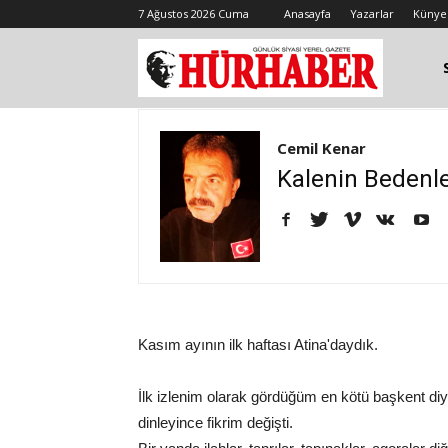
7 Ağustos 2026 Cuma
Anasayfa
Yazarlar
Künye
Cemil Kenar
Kalenin Bedenle
Kasım ayının ilk haftası Atina'daydık.
İlk izlenim olarak gördüğüm en kötü başkent di
dinleyince fikrim değişti.