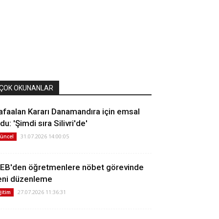
ÇOK OKUNANLAR
afaalan Kararı Danamandıra için emsal
du: 'Şimdi sıra Silivri'de'
31.07.2026 14:00:05
üncel
EB'den öğretmenlere nöbet görevinde
eni düzenleme
27.07.2026 11:36:31
ğitim