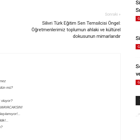
S
S
Sonraki »
G
Silivri Türk Eğitim Sen Temsilcisi Öngel:
Öğretmenlerimiz toplumun ahlaki ve kültürel
dokusunun mimarlarıdır
Si
G
S
ve
tmez
G
rdün mü?
 oluyor?
LAMAYACAKSIN!
aşılamıyor!...
ik!...
ı?