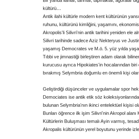
Bir yanda ilahlar, tanrılar, tapınaklar, agoralar
kültürü…
Antik ilahi kültürle modern kent kültürünün yansı
ruhunu, kültürünü kimliğini, yaşamını, ekonomisin
Akropolis'li Silivri'nin antik tarihini yeniden ele 
Silivri tarihinde sadece Aziz Nekteryus ve Just
yaşamış Democrates ve M.ö. 5. yüz yılda ya
Tıbbi ve jimnastiği birleştiren adam olarak bilin
kurucusu ayrıca Hipokiates'in hocalarından biri 
bırakmış Selymbria doğumlu en önemli kişi ola
Geliştirdiği düşünceler ve uygulamalar spor heki
Demociates ise antik etik söz koleksiyonlarında 
bulunan Selymbria'nın ikinci entelektüel kişisi ol
Bunları öğrence ilk işim Silivri'nin Akropol alanı
Kültürlerin Buluşması temalı Ayin varmış, tesad
Akropalis kültürünün yerel boyutunu yerinde izle