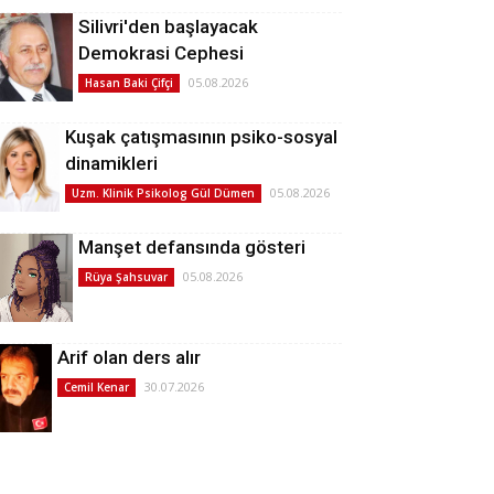
Silivri'den başlayacak
Demokrasi Cephesi
05.08.2026
Hasan Baki Çifçi
Kuşak çatışmasının psiko-sosyal
dinamikleri
05.08.2026
Uzm. Klinik Psikolog Gül Dümen
Manşet defansında gösteri
05.08.2026
Rüya Şahsuvar
Arif olan ders alır
30.07.2026
Cemil Kenar