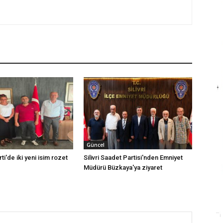
Güncel
rti'de iki yeni isim rozet
Silivri Saadet Partisi'nden Emniyet
Müdürü Büzkaya'ya ziyaret