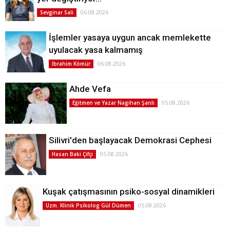
06.08.2026
Sevginar Sali
İşlemler yasaya uygun ancak memlekette
uyulacak yasa kalmamış
06.08.2026
İbrahim Kömür
Ahde Vefa
05.08.2026
Eğitmen ve Yazar Nagihan Şanlı
Silivri'den başlayacak Demokrasi Cephesi
05.08.2026
Hasan Baki Çifçi
Kuşak çatışmasının psiko-sosyal dinamikleri
05.08.2026
Uzm. Klinik Psikolog Gül Dümen