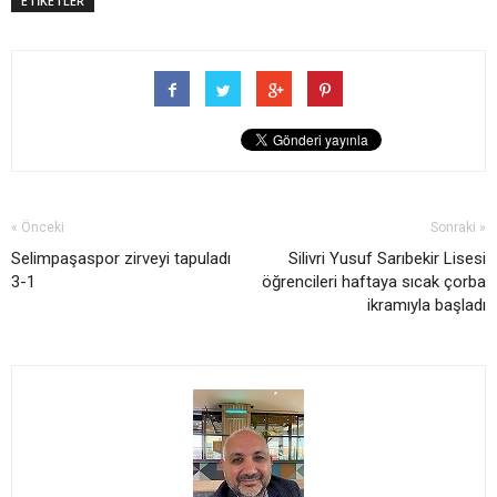
ETİKETLER
« Önceki
Sonraki »
Selimpaşaspor zirveyi tapuladı
Silivri Yusuf Sarıbekir Lisesi
3-1
öğrencileri haftaya sıcak çorba
ikramıyla başladı