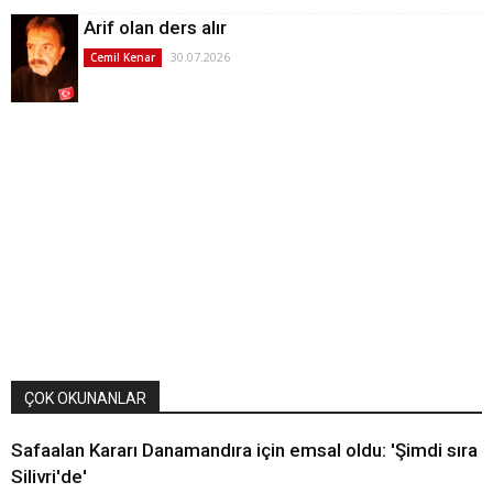
Arif olan ders alır
30.07.2026
Cemil Kenar
ÇOK OKUNANLAR
Safaalan Kararı Danamandıra için emsal oldu: 'Şimdi sıra
Silivri'de'