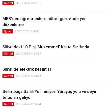
31.07.2026 14:00:05
Güncel
MEB'den öğretmenlere nöbet görevinde yeni
düzenleme
27.07.2026 11:36:31
Eğitim
Silivri'deki 10 Plaj 'Mükemmel' Kalite Sınıfında
20.07.2026 14:37:57
Güncel
Silivri'de elektrik kesintisi
20.07.2026 13:21:32
Güncel
Selimpaşa Sahili Yenileniyor: Yürüyüş yolu ve seyir
terasları geliyor
27.07.2026 11:54:24
Güncel