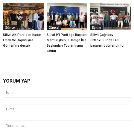
Güncel
Güncel
Eğitim
Silivri AK Parti’den Kadın
Silivri İYİ Parti İlçe Başkanı
Silivri Çağrıbey
Emek Ve Dayanışma
Mert Erişken, 3. Bölge İlçe
Ortaokulu’nda LGS
Günleri’ne destek
Başkanları Toplantısına
başarısı ödüllendirildi
katıldı
YORUM YAP