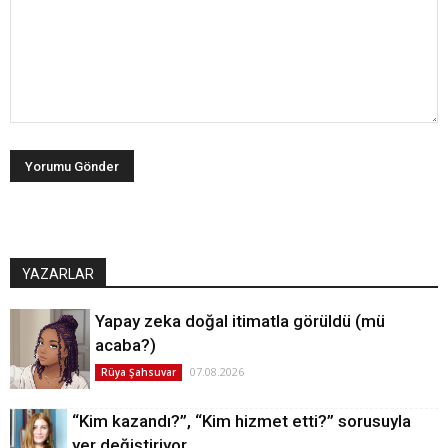
YAZARLAR
Yapay zeka doğal itimatla görüldü (mü
acaba?)
07.08.2026
Rüya Şahsuvar
“Kim kazandı?”, “Kim hizmet etti?” sorusuyla
yer değiştiriyor…