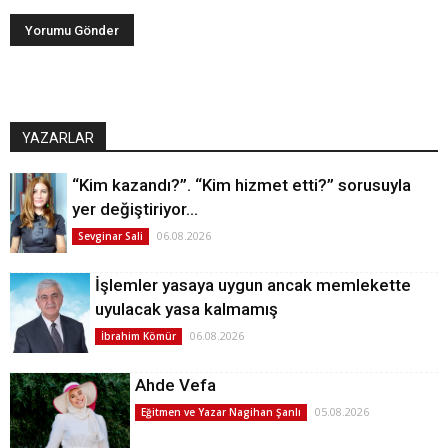
YAZARLAR
“Kim kazandı?”. “Kim hizmet etti?” sorusuyla
yer değiştiriyor…
06.08.2026
Sevginar Sali
İşlemler yasaya uygun ancak memlekette
uyulacak yasa kalmamış
06.08.2026
İbrahim Kömür
Ahde Vefa
05.08.2026
Eğitmen ve Yazar Nagihan Şanlı