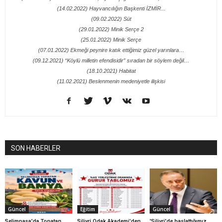
(14.02.2022) Hayvancılığın Başkenti İZMİR...
(09.02.2022) Süt
(29.01.2022) Minik Serçe 2
(25.01.2022) Minik Serçe
(07.01.2022) Ekmeği peynire katık ettiğimiz güzel yarınlara…
(09.12.2021) “Köylü milletin efendisidir” sıradan bir söylem değil…
(18.10.2021) Habitat
(11.02.2021) Beslenmenin medeniyetle ilişkisi
SON HABERLER
Güncel
Eğitim
Güncel
Selimpaşa'da Topatan
Silivri Odak Akademi'den
'Silivri'de başlattığımız