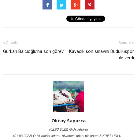
« Önceki
Sonraki »
Gürkan Balcıoğlu’na son görev
Kavacık son sınavını Dudulluspor
ile verdi
Oktay Saparca
(02.03.2022) Gıda felaketi
(01.03.2022) O bir devlet adamı, siyasetçi güzel bir insan; FİKRET ÜNLÜ...