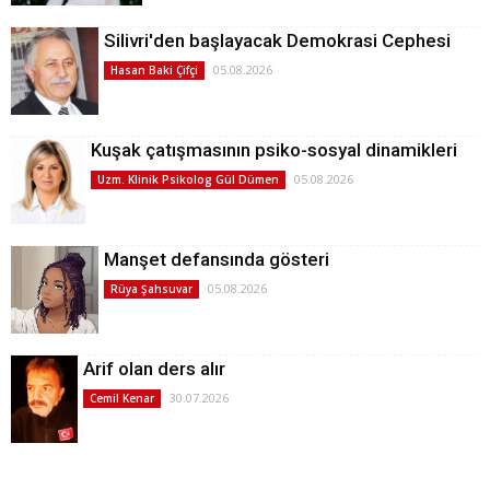
Silivri'den başlayacak Demokrasi Cephesi
05.08.2026
Hasan Baki Çifçi
Kuşak çatışmasının psiko-sosyal dinamikleri
05.08.2026
Uzm. Klinik Psikolog Gül Dümen
Manşet defansında gösteri
05.08.2026
Rüya Şahsuvar
Arif olan ders alır
30.07.2026
Cemil Kenar