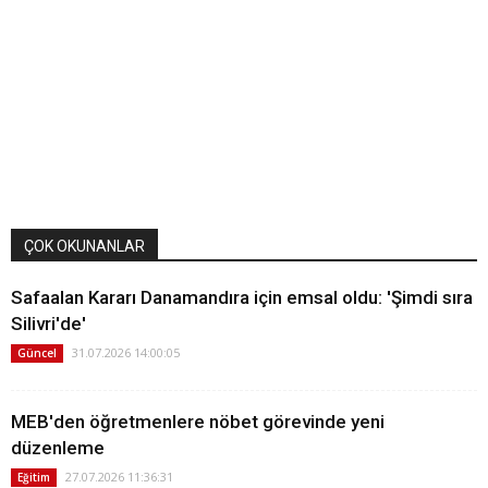
ÇOK OKUNANLAR
Safaalan Kararı Danamandıra için emsal oldu: 'Şimdi sıra
Silivri'de'
31.07.2026 14:00:05
Güncel
MEB'den öğretmenlere nöbet görevinde yeni
düzenleme
27.07.2026 11:36:31
Eğitim