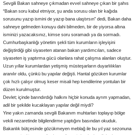
Sevgili Bakan sahneye çıkmadan evvel sahneye çıkan bir şahıs
“Bakan soru kabul etmiyor, şu anda sorusu olan bir kağıda
sorusunu yazıp ismini de yazıp bana ulaştırsın” dedi, Bakan daha
sahneye gelmeden konuyu dahi bilmeden, bir de yiyorsa altına
isminizi yazacaksınız, kimse soru soramadı ya da sormadı.
Cumhurbaşkanlığı yönetim şekli tüm kurumların işleyişini
değiştirdiği gibi siyaseten atanan bakan yardımcıları, sadece
siyaseten iş yaptırma gücü olanlara rahat çalışma alanları oluştur.
Uzun yıllar kurumlardan yetişmiş müsteşarların duyarlılıkları
aranılır oldu, çünkü bu yapılar değişti. Hantal gözüken kurumlar
çok hızlı çalışır olmuş keser misali hep kendilerine yontulan bir
düzen kurulmuştur.
Devlet; içinde barındırdığı halkını hiçbir konuda ayrım yapmadan,
adil bir şekilde kucaklayan yapılar değil miydi?
Yine yakın zamanda sevgili Bakanım muhtarları toplayıp bölge
vekili nezaretinde bilgilendirme yaptığını basından okuduk.
Bakanlık bütçesinde gözükmeyen meblağ ile bu yıl yaz sezonuna