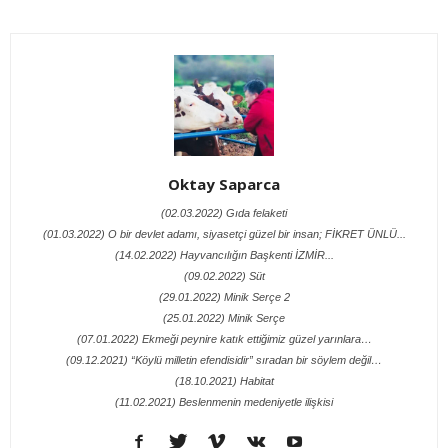
Oktay Saparca
(02.03.2022) Gıda felaketi
(01.03.2022) O bir devlet adamı, siyasetçi güzel bir insan; FİKRET ÜNLÜ...
(14.02.2022) Hayvancılığın Başkenti İZMİR...
(09.02.2022) Süt
(29.01.2022) Minik Serçe 2
(25.01.2022) Minik Serçe
(07.01.2022) Ekmeği peynire katık ettiğimiz güzel yarınlara…
(09.12.2021) “Köylü milletin efendisidir” sıradan bir söylem değil…
(18.10.2021) Habitat
(11.02.2021) Beslenmenin medeniyetle ilişkisi