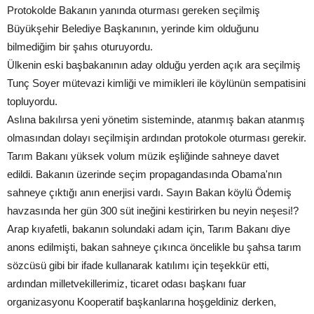
Protokolde Bakanın yanında oturması gereken seçilmiş
Büyükşehir Belediye Başkanının, yerinde kim olduğunu
bilmediğim bir şahıs oturuyordu.
Ülkenin eski başbakanının aday olduğu yerden açık ara seçilmiş
Tunç Soyer mütevazi kimliği ve mimikleri ile köylünün sempatisini
topluyordu.
Aslına bakılırsa yeni yönetim sisteminde, atanmış bakan atanmış
olmasından dolayı seçilmişin ardından protokole oturması gerekir.
Tarım Bakanı yüksek volum müzik eşliğinde sahneye davet
edildi. Bakanın üzerinde seçim propagandasında Obama'nın
sahneye çıktığı anın enerjisi vardı. Sayın Bakan köylü Ödemiş
havzasında her gün 300 süt ineğini kestirirken bu neyin neşesi!?
Arap kıyafetli, bakanın solundaki adam için, Tarım Bakanı diye
anons edilmişti, bakan sahneye çıkınca öncelikle bu şahsa tarım
sözcüsü gibi bir ifade kullanarak katılımı için teşekkür etti,
ardından milletvekillerimiz, ticaret odası başkanı fuar
organizasyonu Kooperatif başkanlarına hoşgeldiniz derken,