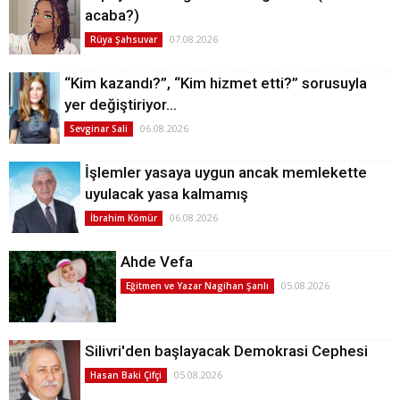
acaba?)
07.08.2026
Rüya Şahsuvar
“Kim kazandı?”, “Kim hizmet etti?” sorusuyla
yer değiştiriyor…
06.08.2026
Sevginar Sali
İşlemler yasaya uygun ancak memlekette
uyulacak yasa kalmamış
06.08.2026
İbrahim Kömür
Ahde Vefa
05.08.2026
Eğitmen ve Yazar Nagihan Şanlı
Silivri'den başlayacak Demokrasi Cephesi
05.08.2026
Hasan Baki Çifçi