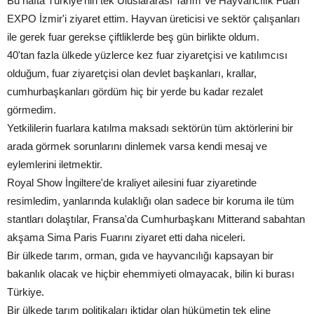
Bu hafta Türkiye'nin tek Uluslararası Tarım Ve Hayvancılık Fuari
EXPO İzmir'i ziyaret ettim. Hayvan üreticisi ve sektör çalışanları
ile gerek fuar gerekse çiftliklerde beş gün birlikte oldum.
40'tan fazla ülkede yüzlerce kez fuar ziyaretçisi ve katılımcısı
olduğum, fuar ziyaretçisi olan devlet başkanları, krallar,
cumhurbaşkanları gördüm hiç bir yerde bu kadar rezalet
görmedim.
Yetkililerin fuarlara katılma maksadı sektörün tüm aktörlerini bir
arada görmek sorunlarını dinlemek varsa kendi mesaj ve
eylemlerini iletmektir.
Royal Show İngiltere'de kraliyet ailesini fuar ziyaretinde
resimledim, yanlarında kulaklığı olan sadece bir koruma ile tüm
stantları dolaştılar, Fransa'da Cumhurbaşkanı Mitterand sabahtan
akşama Sima Paris Fuarını ziyaret etti daha niceleri.
Bir ülkede tarım, orman, gıda ve hayvancılığı kapsayan bir
bakanlık olacak ve hiçbir ehemmiyeti olmayacak, bilin ki burası
Türkiye.
Bir ülkede tarım politikaları iktidar olan hükümetin tek eline