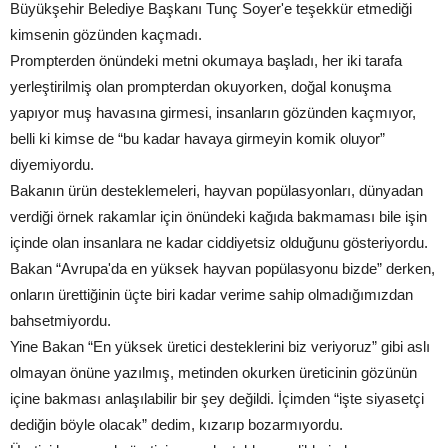
Büyükşehir Belediye Başkanı Tunç Soyer'e teşekkür etmediği
kimsenin gözünden kaçmadı.
Prompterden önündeki metni okumaya başladı, her iki tarafa
yerleştirilmiş olan prompterdan okuyorken, doğal konuşma
yapıyor muş havasına girmesi, insanların gözünden kaçmıyor,
belli ki kimse de “bu kadar havaya girmeyin komik oluyor”
diyemiyordu.
Bakanın ürün desteklemeleri, hayvan popülasyonları, dünyadan
verdiği örnek rakamlar için önündeki kağıda bakmaması bile işin
içinde olan insanlara ne kadar ciddiyetsiz olduğunu gösteriyordu.
Bakan “Avrupa'da en yüksek hayvan popülasyonu bizde” derken,
onların ürettiğinin üçte biri kadar verime sahip olmadığımızdan
bahsetmiyordu.
Yine Bakan “En yüksek üretici desteklerini biz veriyoruz” gibi aslı
olmayan önüne yazılmış, metinden okurken üreticinin gözünün
içine bakması anlaşılabilir bir şey değildi. İçimden “işte siyasetçi
dediğin böyle olacak” dedim, kızarıp bozarmıyordu.