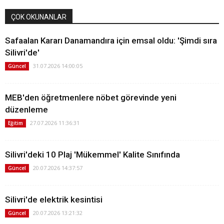
ÇOK OKUNANLAR
Safaalan Kararı Danamandıra için emsal oldu: 'Şimdi sıra
Silivri'de'
31.07.2026 14:00:05
Güncel
MEB'den öğretmenlere nöbet görevinde yeni
düzenleme
27.07.2026 11:36:31
Eğitim
Silivri'deki 10 Plaj 'Mükemmel' Kalite Sınıfında
20.07.2026 14:37:57
Güncel
Silivri'de elektrik kesintisi
20.07.2026 13:21:32
Güncel