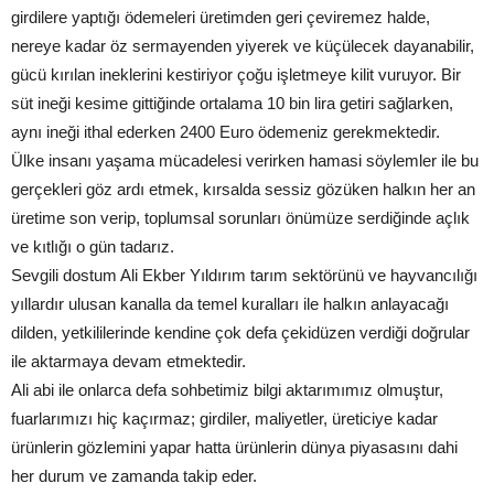
girdilere yaptığı ödemeleri üretimden geri çeviremez halde,
nereye kadar öz sermayenden yiyerek ve küçülecek dayanabilir,
gücü kırılan ineklerini kestiriyor çoğu işletmeye kilit vuruyor. Bir
süt ineği kesime gittiğinde ortalama 10 bin lira getiri sağlarken,
aynı ineği ithal ederken 2400 Euro ödemeniz gerekmektedir.
Ülke insanı yaşama mücadelesi verirken hamasi söylemler ile bu
gerçekleri göz ardı etmek, kırsalda sessiz gözüken halkın her an
üretime son verip, toplumsal sorunları önümüze serdiğinde açlık
ve kıtlığı o gün tadarız.
Sevgili dostum Ali Ekber Yıldırım tarım sektörünü ve hayvancılığı
yıllardır ulusan kanalla da temel kuralları ile halkın anlayacağı
dilden, yetkililerinde kendine çok defa çekidüzen verdiği doğrular
ile aktarmaya devam etmektedir.
Ali abi ile onlarca defa sohbetimiz bilgi aktarımımız olmuştur,
fuarlarımızı hiç kaçırmaz; girdiler, maliyetler, üreticiye kadar
ürünlerin gözlemini yapar hatta ürünlerin dünya piyasasını dahi
her durum ve zamanda takip eder.