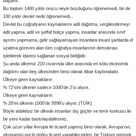
başarılı.
Bu toplum 1400 yıldır orucu neyin bozduğunu öğrenemedi, bir de
100 yıldır devlet nedir öğrenemedi...
Devlet bu coğrafyanın kaynaklarını adil dağıtma, vergilendirmeyi
adil yapma, adil ve şeffaf bütçe yapma, insanlar arasında sınıf
ayrımı yapmama, gelir sağlayamayan insanlara insani şartlarda el
uzatma görevini alan tüm coğrafya insanlarının demokrasi
işletilerek idaresi sağlanan sosyal birliğidir.
Şu anda ülkemiz 210 civarında ülke arasında en kötü ekonomik
dağılımı olan beş ülkesinden birisi olarak itibar kaybındadır.
Ülkeye giren kaynakların
% 72'sini ülkenin sadece 1000'de 2'si alıyor.
Ülkeye giren kaynakların
% 28'ini ülkenin 1000'de 9998'u alıyor. (TÜİK)
Böyle adaletsiz bir ülkede insanları dış güçler ve terör korkusu ile
bir yere kadar baskılayabilirsiniz.
Çok uzun yıllar Avrupa ile ticaret yapmış birisi olarak, Avrupa'nın,
ekonomisi güçlü doğru ticaret yapabilecekleri, bir Türkiye görmek