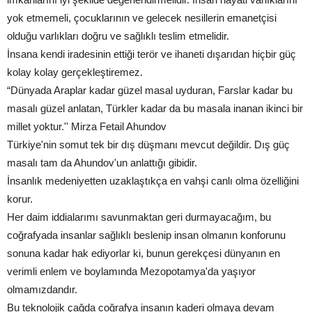
yok etmemeli, çocuklarının ve gelecek nesillerin emanetçisi
olduğu varlıkları doğru ve sağlıklı teslim etmelidir.
İnsana kendi iradesinin ettiği terör ve ihaneti dışarıdan hiçbir güç
kolay kolay gerçekleştiremez.
“Dünyada Araplar kadar güzel masal uyduran, Farslar kadar bu
masalı güzel anlatan, Türkler kadar da bu masala inanan ikinci bir
millet yoktur.'' Mirza Fetail Ahundov
Türkiye'nin somut tek bir dış düşmanı mevcut değildir. Dış güç
masalı tam da Ahundov'un anlattığı gibidir.
İnsanlık medeniyetten uzaklaştıkça en vahşi canlı olma özelliğini
korur.
Her daim iddialarımı savunmaktan geri durmayacağım, bu
coğrafyada insanlar sağlıklı beslenip insan olmanın konforunu
sonuna kadar hak ediyorlar ki, bunun gerekçesi dünyanın en
verimli enlem ve boylamında Mezopotamya'da yaşıyor
olmamızdandır.
Bu teknolojik çağda coğrafya insanın kaderi olmaya devam