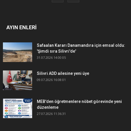
AYIN ENLERİ
Safaalan Kararı Danamandıra için emsal oldu:
'Şimdi sıra Silivri'de'
31.07.2026 14:00:05
Silivri ADD ailesine yeni üye
09.07.2026 16:08:01
MEB'den öğretmenlere nöbet görevinde yeni
düzenleme
27.07.2026 11:36:31