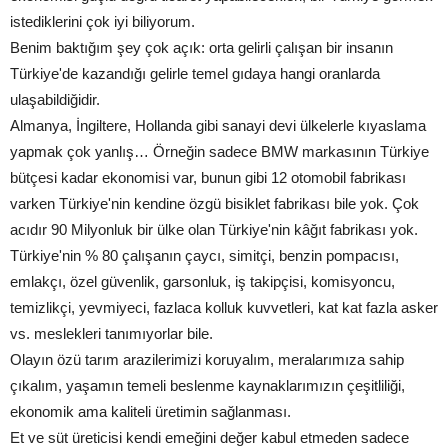
istediklerini çok iyi biliyorum.
Benim baktığım şey çok açık: orta gelirli çalışan bir insanın
Türkiye'de kazandığı gelirle temel gıdaya hangi oranlarda
ulaşabildiğidir.
Almanya, İngiltere, Hollanda gibi sanayi devi ülkelerle kıyaslama
yapmak çok yanlış… Örneğin sadece BMW markasının Türkiye
bütçesi kadar ekonomisi var, bunun gibi 12 otomobil fabrikası
varken Türkiye'nin kendine özgü bisiklet fabrikası bile yok. Çok
acıdır 90 Milyonluk bir ülke olan Türkiye'nin kâğıt fabrikası yok.
Türkiye'nin % 80 çalışanın çaycı, simitçi, benzin pompacısı,
emlakçı, özel güvenlik, garsonluk, iş takipçisi, komisyoncu,
temizlikçi, yevmiyeci, fazlaca kolluk kuvvetleri, kat kat fazla asker
vs. meslekleri tanımıyorlar bile.
Olayın özü tarım arazilerimizi koruyalım, meralarımıza sahip
çıkalım, yaşamın temeli beslenme kaynaklarımızın çeşitliliği,
ekonomik ama kaliteli üretimin sağlanması.
Et ve süt üreticisi kendi emeğini değer kabul etmeden sadece