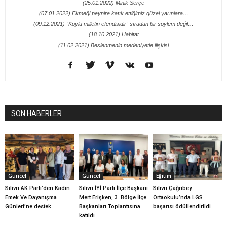
(25.01.2022) Minik Serçe
(07.01.2022) Ekmeği peynire katık ettiğimiz güzel yarınlara…
(09.12.2021) “Köylü milletin efendisidir” sıradan bir söylem değil…
(18.10.2021) Habitat
(11.02.2021) Beslenmenin medeniyetle ilişkisi
SON HABERLER
Güncel
Güncel
Eğitim
Silivri AK Parti’den Kadın
Silivri İYİ Parti İlçe Başkanı
Silivri Çağrıbey
Emek Ve Dayanışma
Mert Erişken, 3. Bölge İlçe
Ortaokulu’nda LGS
Günleri’ne destek
Başkanları Toplantısına
başarısı ödüllendirildi
katıldı