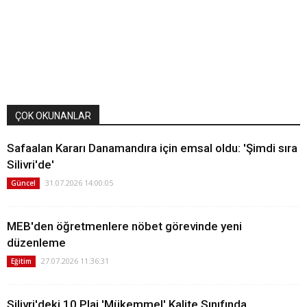
ÇOK OKUNANLAR
Safaalan Kararı Danamandıra için emsal oldu: 'Şimdi sıra
Silivri'de'
31.07.2026 14:00:05
Güncel
MEB'den öğretmenlere nöbet görevinde yeni
düzenleme
27.07.2026 11:36:31
Eğitim
Silivri'deki 10 Plaj 'Mükemmel' Kalite Sınıfında