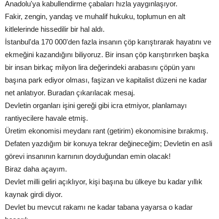
Anadolu'ya kabullendirme çabaları hızla yaygınlaşıyor.
Fakir, zengin, yandaş ve muhalif hukuku, toplumun en alt
kitlelerinde hissedilir bir hal aldı.
İstanbul'da 170 000'den fazla insanın çöp karıştırarak hayatını ve
ekmeğini kazandığını biliyoruz. Bir insan çöp karıştırırken başka
bir insan birkaç milyon lira değerindeki arabasını çöpün yanı
başına park ediyor olması, faşizan ve kapitalist düzeni ne kadar
net anlatıyor. Buradan çıkarılacak mesaj.
Devletin organları işini gereği gibi icra etmiyor, planlamayı
rantiyecilere havale etmiş.
Üretim ekonomisi meydanı rant (getirim) ekonomisine bırakmış.
Defaten yazdığım bir konuya tekrar değineceğim; Devletin en asli
görevi insanının karnının doyduğundan emin olacak!
Biraz daha açayım.
Devlet milli geliri açıklıyor, kişi başına bu ülkeye bu kadar yıllık
kaynak girdi diyor.
Devlet bu mevcut rakamı ne kadar tabana yayarsa o kadar