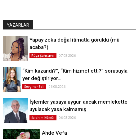
YAZARLAR
Yapay zeka doğal itimatla görüldü (mü
acaba?)
07.08.2026
Rüya Şahsuvar
“Kim kazandı?”, “Kim hizmet etti?” sorusuyla
yer değiştiriyor…
06.08.2026
Sevginar Sali
İşlemler yasaya uygun ancak memlekette
uyulacak yasa kalmamış
06.08.2026
İbrahim Kömür
Ahde Vefa