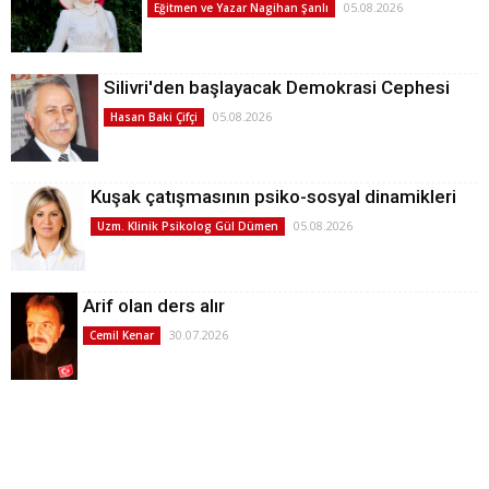
05.08.2026
Eğitmen ve Yazar Nagihan Şanlı
Silivri'den başlayacak Demokrasi Cephesi
05.08.2026
Hasan Baki Çifçi
Kuşak çatışmasının psiko-sosyal dinamikleri
05.08.2026
Uzm. Klinik Psikolog Gül Dümen
Arif olan ders alır
30.07.2026
Cemil Kenar