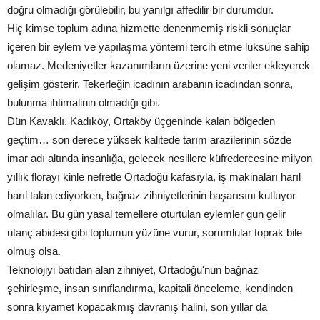
doğru olmadığı görülebilir, bu yanılgı affedilir bir durumdur.
Hiç kimse toplum adına hizmette denenmemiş riskli sonuçlar
içeren bir eylem ve yapılaşma yöntemi tercih etme lüksüne sahip
olamaz. Medeniyetler kazanımların üzerine yeni veriler ekleyerek
gelişim gösterir. Tekerleğin icadının arabanın icadından sonra,
bulunma ihtimalinin olmadığı gibi.
Dün Kavaklı, Kadıköy, Ortaköy üçgeninde kalan bölgeden
geçtim… son derece yüksek kalitede tarım arazilerinin sözde
imar adı altında insanlığa, gelecek nesillere küfredercesine milyon
yıllık florayı kinle nefretle Ortadoğu kafasıyla, iş makinaları harıl
harıl talan ediyorken, bağnaz zihniyetlerinin başarısını kutluyor
olmalılar. Bu gün yasal temellere oturtulan eylemler gün gelir
utanç abidesi gibi toplumun yüzüne vurur, sorumlular toprak bile
olmuş olsa.
Teknolojiyi batıdan alan zihniyet, Ortadoğu'nun bağnaz
şehirleşme, insan sınıflandırma, kapitali önceleme, kendinden
sonra kıyamet kopacakmış davranış halini, son yıllar da