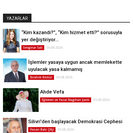
YAZARLAR
“Kim kazandı?”, “Kim hizmet etti?” sorusuyla
yer değiştiriyor…
06.08.2026
Sevginar Sali
İşlemler yasaya uygun ancak memlekette
uyulacak yasa kalmamış
06.08.2026
İbrahim Kömür
Ahde Vefa
05.08.2026
Eğitmen ve Yazar Nagihan Şanlı
Silivri'den başlayacak Demokrasi Cephesi
05.08.2026
Hasan Baki Çifçi