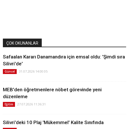
ÇOK OKUNANLAR
Safaalan Kararı Danamandıra için emsal oldu: 'Şimdi sıra
Silivri'de'
31.07.2026 14:00:05
Güncel
MEB'den öğretmenlere nöbet görevinde yeni
düzenleme
27.07.2026 11:36:31
Eğitim
Silivri'deki 10 Plaj 'Mükemmel' Kalite Sınıfında