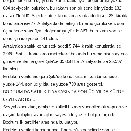
bölgesindeki son üç yıldaki konut satış fiyatı değer artışı yüzde
884 seviyesini bulurken, bu rakam son bir sene için yüzde 132
olarak ölçüldü. Şile'de satılık konutlarda stok adedi ise 429, kiralık
konutlarda ise 77. Antalya'da da belirgin bir artış görülürken; son
üç senede satış fiyatı değer artışı yüzde 867, bu rakam son bir
sene için ise yüzde 141 oldu.
Antalya'da satılık konut stok adedi 5.744, kiralık konutlarda ise
2.068. Satılık konutlarda metrekare bazında bu sene nisan ayında
güncel verilerine göre, Şile'de 39.038 lira, Antalya'da ise 25.997
lira oldu.
Endeksa verilerine göre Şile'de konut kiraları son bir senede
yüzde 144, son üç yılda ise yüzde 739 artış gösterdi.
BODRUM'DA SATILIK PİYASASINDA SON ÜÇ YILDA YÜZDE
675'LİK ARTIŞ…
Sosyal olanakları, geniş ve kaliteli hizmet sunabilen alt yapıları ve
ulaşım kolaylığı avantajları sayesinde yazlık bölgeler içinde
Bodrum ilk tercihler arasında bulunuyor.
Endeksa verileri kapsamında, Bodrum'un genelinde son bir