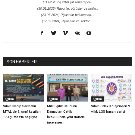
(11.02.2025) 2024 yıl sonu raporu
(30.01.2025) Raporlar, görüşler ve notlar..
(23.07.2024) Piyasalar beklemede…
(17.07.2024) Piyasalar ve sektör…
SON HABERLER
Eğitim
Eğitim
Eğitim
Silivri Necip Sarıbekir
Milli Eğitim Müdürü
Silivri Odak Koleji’nden 9
MTAL'de 9. sınıf kayıtları
Damat’tan Çeltik
yıllık LGS başarı serisi
17 Ağustos'ta başlıyor
İlkokulunda yeni dönem
incelemesi