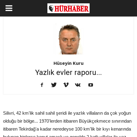
Hüseyin Kuru
Yazlık evler raporu...
Silivri, 42 km'lik sahil sahil şeridi ile yazlık villaların da çok yoğun
olduğu bir bölge... 1970'lerden itibaren Büyükçekmece sınırından
itibaren Tekirdağ'a kadar neredeyse 100 km'lik bir kıyı kenarında
bulunan binlerce konut amaçlı ve genelde 2 katlı villalar ile yaz