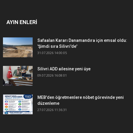
AYIN ENLERİ
Safaalan Kararı Danamandıra için emsal oldu:
'Şimdi sıra Silivri'de'
31.07.2026 14:00:05
Silivri ADD ailesine yeni üye
09.07.2026 16:08:01
MEB'den öğretmenlere nöbet görevinde yeni
düzenleme
27.07.2026 11:36:31