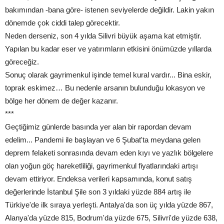
bakımından -bana göre- istenen seviyelerde değildir. Lakin yakın
dönemde çok ciddi talep görecektir.
Neden derseniz, son 4 yılda Silivri büyük aşama kat etmiştir.
Yapılan bu kadar eser ve yatırımların etkisini önümüzde yıllarda
göreceğiz.
Sonuç olarak gayrimenkul işinde temel kural vardır... Bina eskir,
toprak eskimez… Bu nedenle arsanın bulunduğu lokasyon ve
bölge her dönem de değer kazanır.
***
Geçtiğimiz günlerde basında yer alan bir rapordan devam
edelim... Pandemi ile başlayan ve 6 Şubat'ta meydana gelen
deprem felaketi sonrasında devam eden kıyı ve yazlık bölgelere
olan yoğun göç hareketliliği, gayrimenkul fiyatlarındaki artışı
devam ettiriyor. Endeksa verileri kapsamında, konut satış
değerlerinde İstanbul Şile son 3 yıldaki yüzde 884 artış ile
Türkiye'de ilk sıraya yerleşti. Antalya'da son üç yılda yüzde 867,
Alanya'da yüzde 815, Bodrum'da yüzde 675, Silivri'de yüzde 638,