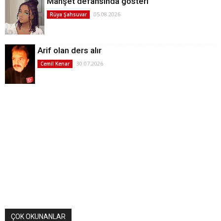
Manşet defansında gösteri
05.08.2026
Rüya Şahsuvar
Arif olan ders alır
30.07.2026
Cemil Kenar
ÇOK OKUNANLAR