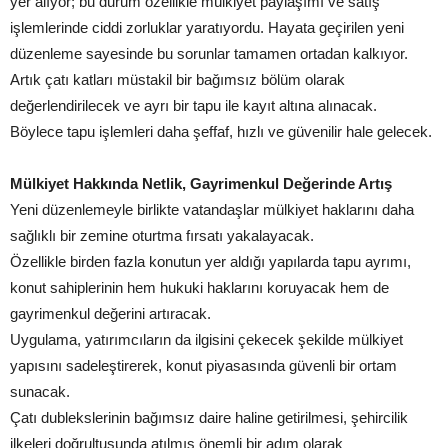
yer alıyor; bu durum özellikle mülkiyet paylaşımı ve satış
işlemlerinde ciddi zorluklar yaratıyordu. Hayata geçirilen yeni
düzenleme sayesinde bu sorunlar tamamen ortadan kalkıyor.
Artık çatı katları müstakil bir bağımsız bölüm olarak
değerlendirilecek ve ayrı bir tapu ile kayıt altına alınacak.
Böylece tapu işlemleri daha şeffaf, hızlı ve güvenilir hale gelecek.
Mülkiyet Hakkında Netlik, Gayrimenkul Değerinde Artış
Yeni düzenlemeyle birlikte vatandaşlar mülkiyet haklarını daha
sağlıklı bir zemine oturtma fırsatı yakalayacak.
Özellikle birden fazla konutun yer aldığı yapılarda tapu ayrımı,
konut sahiplerinin hem hukuki haklarını koruyacak hem de
gayrimenkul değerini artıracak.
Uygulama, yatırımcıların da ilgisini çekecek şekilde mülkiyet
yapısını sadeleştirerek, konut piyasasında güvenli bir ortam
sunacak.
Çatı dublekslerinin bağımsız daire haline getirilmesi, şehircilik
ilkeleri doğrultusunda atılmış önemli bir adım olarak