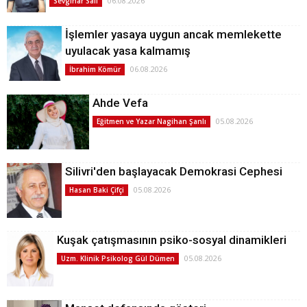
06.08.2026
Sevginar Sali
İşlemler yasaya uygun ancak memlekette
uyulacak yasa kalmamış
06.08.2026
İbrahim Kömür
Ahde Vefa
05.08.2026
Eğitmen ve Yazar Nagihan Şanlı
Silivri'den başlayacak Demokrasi Cephesi
05.08.2026
Hasan Baki Çifçi
Kuşak çatışmasının psiko-sosyal dinamikleri
05.08.2026
Uzm. Klinik Psikolog Gül Dümen