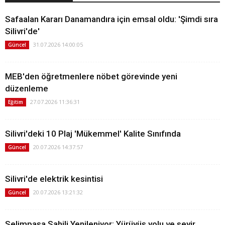
Safaalan Kararı Danamandıra için emsal oldu: 'Şimdi sıra
Silivri'de'
31.07.2026 14:00:05
Güncel
MEB'den öğretmenlere nöbet görevinde yeni
düzenleme
27.07.2026 11:36:31
Eğitim
Silivri'deki 10 Plaj 'Mükemmel' Kalite Sınıfında
20.07.2026 14:37:57
Güncel
Silivri'de elektrik kesintisi
20.07.2026 13:21:32
Güncel
Selimpaşa Sahili Yenileniyor: Yürüyüş yolu ve seyir