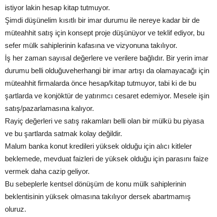
istiyor lakin hesap kitap tutmuyor.
Şimdi düşünelim kısıtlı bir imar durumu ile nereye kadar bir de
müteahhit satış için konsept proje düşünüyor ve teklif ediyor, bu
sefer mülk sahiplerinin kafasına ve vizyonuna takılıyor.
İş her zaman sayısal değerlere ve verilere bağlıdır. Bir yerin imar
durumu belli olduğuveherhangi bir imar artışı da olamayacağı için
müteahhit firmalarda önce hesap/kitap tutmuyor, tabi ki de bu
şartlarda ve konjöktür de yatırımcı cesaret edemiyor. Mesele işin
satış/pazarlamasına kalıyor.
Rayiç değerleri ve satış rakamları belli olan bir mülkü bu piyasa
ve bu şartlarda satmak kolay değildir.
Malum banka konut kredileri yüksek olduğu için alıcı kitleler
beklemede, mevduat faizleri de yüksek olduğu için parasını faize
vermek daha cazip geliyor.
Bu sebeplerle kentsel dönüşüm de konu mülk sahiplerinin
beklentisinin yüksek olmasına takılıyor dersek abartmamış
oluruz.