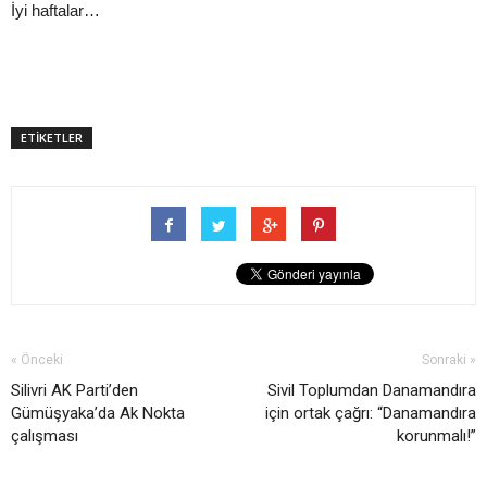
İyi haftalar…
ETİKETLER
« Önceki
Sonraki »
Silivri AK Parti’den
Sivil Toplumdan Danamandıra
Gümüşyaka’da Ak Nokta
için ortak çağrı: “Danamandıra
çalışması
korunmalı!”